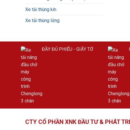
Xe tải thùng kín
Xe tải thùng lửng
ĐẦY ĐỦ PHIẾU - GIẤY TỜ
CTY CỔ PHẦN XNK ĐẦU TƯ & PHÁT TR