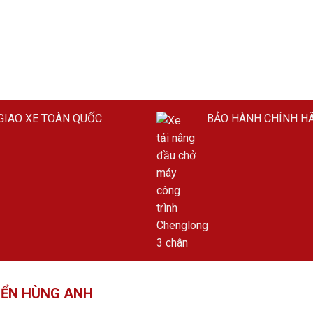
GIAO XE TOÀN QUỐC
BẢO HÀNH CHÍNH H
IỂN HÙNG ANH