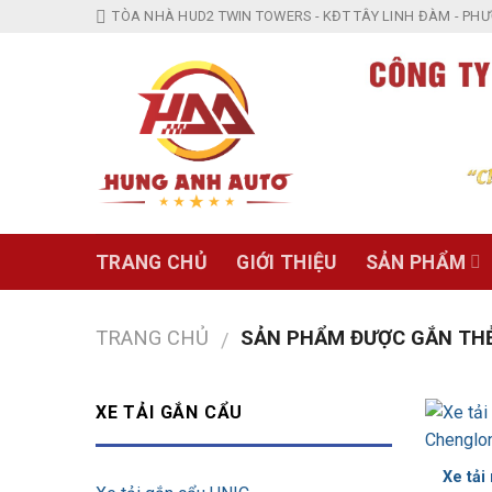
Skip
TÒA NHÀ HUD2 TWIN TOWERS - KĐT TÂY LINH ĐÀM - PHƯỜ
to
content
TRANG CHỦ
GIỚI THIỆU
SẢN PHẨM
TRANG CHỦ
SẢN PHẨM ĐƯỢC GẮN THẺ
/
XE TẢI GẮN CẨU
Xe tải