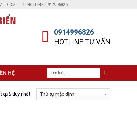
IL.COM
HOTLINE: 0914996826
0914996826
HOTLINE TƯ VẤN
Tìm
IÊN HỆ
kiếm:
ết quả duy nhất