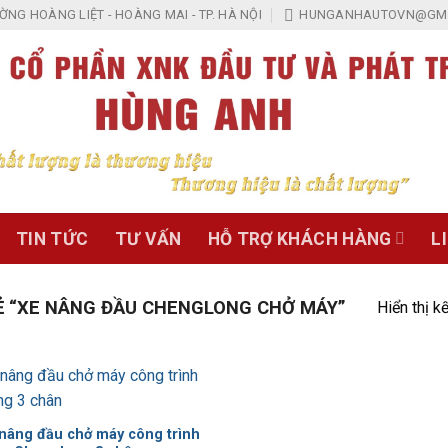
NG HOÀNG LIỆT - HOÀNG MAI - TP. HÀ NỘI
HUNGANHAUTOVN@GMA
TIN TỨC
TƯ VẤN
HỖ TRỢ KHÁCH HÀNG
L
 “XE NÂNG ĐẦU CHENGLONG CHỞ MÁY”
Hiển thị k
Add to
Wishlist
 nâng đầu chở máy công trình