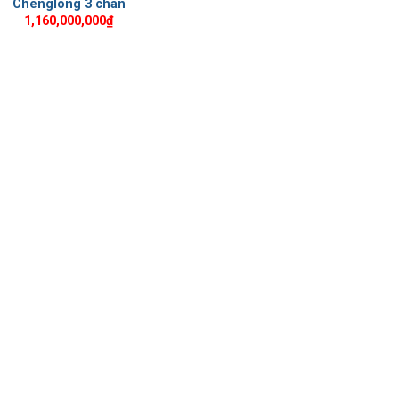
Chenglong 3 chân
1,160,000,000
₫