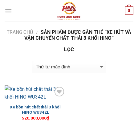
Skip
0
to
content
TRANG CHỦ
SẢN PHẨM ĐƯỢC GẮN THẺ “XE HÚT VÀ
/
VẬN CHUYỂN CHẤT THẢI 3 KHỐI HINO”
LỌC
Add to
Wishlist
Xe bồn hút chất thải 3 khối
HINO WU342L
520,000,000
₫