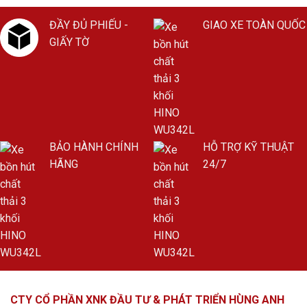
ĐẦY ĐỦ PHIẾU -
GIAO XE TOÀN QUỐC
GIẤY TỜ
BẢO HÀNH CHÍNH
HỖ TRỢ KỸ THUẬT
HÃNG
24/7
CTY CỔ PHẦN XNK ĐẦU TƯ & PHÁT TRIỂN HÙNG ANH