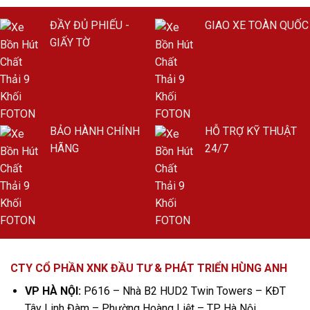
ĐẦY ĐỦ PHIẾU -
GIAO XE TOÀN QUỐC
GIẤY TỜ
BẢO HÀNH CHÍNH
HỖ TRỢ KỸ THUẬT
HÃNG
24/7
CTY CỔ PHẦN XNK ĐẦU TƯ & PHÁT TRIỂN HÙNG ANH
VP HÀ NỘI:
P616 – Nhà B2 HUD2 Twin Towers – KĐT
Tây Linh Đàm – Phường Hoàng Liệt – TP. Hà Nội