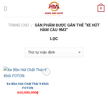
Skip
0
to
content
TRANG CHỦ
SẢN PHẨM ĐƯỢC GẮN THẺ “XE HÚT
/
HẦM CẦU 9M3”
LỌC
Add to
Wishlist
Xe Bồn Hút Chất Thải 9 Khối
FOTON
620,000,000
₫