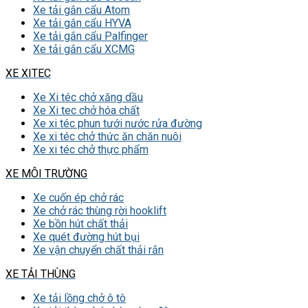
Xe tải gắn cẩu Atom
Xe tải gắn cẩu HYVA
Xe tải gắn cẩu Palfinger
Xe tải gắn cẩu XCMG
XE XITEC
Xe Xi téc chở xăng dầu
Xe Xi tec chở hóa chất
Xe xi téc phun tưới nước rửa đường
Xe xi téc chở thức ăn chăn nuôi
Xe xi téc chở thực phẩm
XE MÔI TRƯỜNG
Xe cuốn ép chở rác
Xe chở rác thùng rời hooklift
Xe bồn hút chất thải
Xe quét đường hút bụi
Xe vận chuyển chất thải rắn
XE TẢI THÙNG
Xe tải lồng chở ô tô