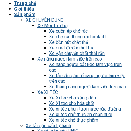
Trang chủ
Giới thiệu
Sản phẩm
XE CHUYÊN DỤNG
Xe Môi Trường
Xe cuốn ép chở rác
Xe chở rác thùng rời hooklift
Xe bồn hút chất thải
Xe quét đường hút bụi
Xe vận chuyển chất thải rắn
Xe nâng người làm việc trên cao
Xe nâng người cắt kéo làm việc trên
cao
Xe tải cẩu gắn rổ nâng người làm việc
trên cao
Xe thang nâng người làm việc trên cao
Xe XI TÉC
Xe Xi téc chở xăng dầu
Xe Xi tec chở hóa chất
Xe xi téc phun tưới nước rửa đường
Xe xi téc chở thức ăn chăn nuôi
Xe xi téc chở thực phẩm
Xe tải gắn cẩu tự hành