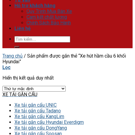
Hỗ trợ khách hàng
Quy Trình Mua Bán Xe
Cam kết chất lượng
Chính Sách Bảo Hành
Liên hệ
Tìm
kiếm:
Trang chủ
/
Sản phẩm được gắn thẻ “Xe hút hầm cầu 6 khối
Hyundai”
Lọc
Hiển thị kết quả duy nhất
XE TẢI GẮN CẨU
Xe tải gắn cẩu UNIC
Xe tải gắn cẩu Tadano
Xe tải gắn cẩu KangLim
Xe tải gắn cẩu Hyundai Everdigm
Xe tải gắn cẩu DongYang
Xe tải gắn cẩu Soosan