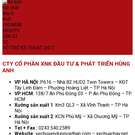
HỖ TRỢ KỸ THUẬT 24/7
CTY CỔ PHẦN XNK ĐẦU TƯ & PHÁT TRIỂN HÙNG
ANH
VP HÀ NỘI:
P616 – Nhà B2 HUD2 Twin Towers – KĐT
Tây Linh Đàm – Phường Hoàng Liệt – TP. Hà Nội
VP HCM:
138/7 An Phú Đông 03 – P. An Phú Đông – TP.
HCM
Xưởng sản xuất 1
: Km3 QL3 – Xã Vĩnh Thanh – TP. Hà
Nội
Xưởng sản xuất 2
: KCN Phú Mỹ – Xã Chương Mỹ – TP.
Hà Nội
Tel + Fax :
0243.540.2589
Website:
xechuyendungviethan.com – xechuachay.net