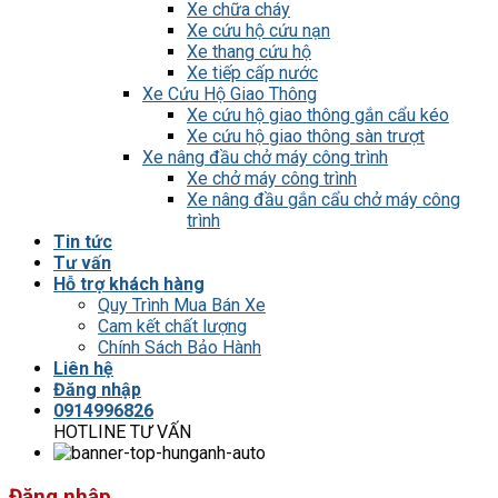
Xe chữa cháy
Xe cứu hộ cứu nạn
Xe thang cứu hộ
Xe tiếp cấp nước
Xe Cứu Hộ Giao Thông
Xe cứu hộ giao thông gắn cẩu kéo
Xe cứu hộ giao thông sàn trượt
Xe nâng đầu chở máy công trình
Xe chở máy công trình
Xe nâng đầu gắn cẩu chở máy công
trình
Tin tức
Tư vấn
Hỗ trợ khách hàng
Quy Trình Mua Bán Xe
Cam kết chất lượng
Chính Sách Bảo Hành
Liên hệ
Đăng nhập
0914996826
HOTLINE TƯ VẤN
Đăng nhập