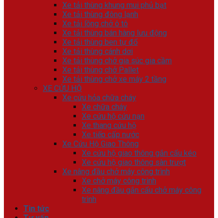
Xe tải thùng khung mui phủ bạt
Xe tải thùng đông lạnh
Xe tải lồng chở ô tô
Xe tải thùng bán hàng lưu động
Xe tải thùng ben tự đổ
Xe tải thùng cánh dơi
Xe tải thùng chở gia súc gia cầm
Xe tải thùng chở Pallet
Xe tải thùng chở xe máy 2 tầng
XE CỨU HỘ
Xe cứu hỏa chữa cháy
Xe chữa cháy
Xe cứu hộ cứu nạn
Xe thang cứu hộ
Xe tiếp cấp nước
Xe Cứu Hộ Giao Thông
Xe cứu hộ giao thông gắn cẩu kéo
Xe cứu hộ giao thông sàn trượt
Xe nâng đầu chở máy công trình
Xe chở máy công trình
Xe nâng đầu gắn cẩu chở máy công
trình
Tin tức
Tư vấn