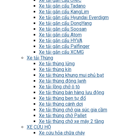
Xe tải gắn cẩu UNIC
Xe tải gắn cẩu Tadano
Xe tải gắn cẩu KangLim
Xe tải gắn cẩu Hyundai Everdigm
Xe tải gắn cẩu DongYang
Xe tải gắn cẩu Soosan
Xe tải gắn cẩu Atom
Xe tải gắn cẩu HYVA
Xe tải gắn cẩu Palfinger
Xe tải gắn cẩu XCMG
Xe tải Thùng
Xe tải thùng lửng
Xe tải thùng kín
Xe tải thùng khung mui phủ bạt
Xe tải thùng đông lạnh
Xe tải lồng chở ô tô
Xe tải thùng bán hàng lưu động
Xe tải thùng ben tự đổ
Xe tải thùng cánh dơi
Xe tải thùng chở gia súc gia cầm
Xe tải thùng chở Pallet
Xe tải thùng chở xe máy 2 tầng
XE CỨU HỘ
Xe cứu hỏa chữa cháy