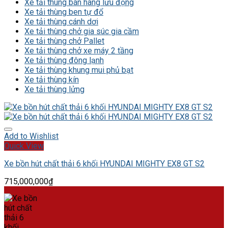
Xe tải thùng bán hàng lưu động
Xe tải thùng ben tự đổ
Xe tải thùng cánh dơi
Xe tải thùng chở gia súc gia cầm
Xe tải thùng chở Pallet
Xe tải thùng chở xe máy 2 tầng
Xe tải thùng đông lạnh
Xe tải thùng khung mui phủ bạt
Xe tải thùng kín
Xe tải thùng lửng
Add to Wishlist
Quick View
Xe bồn hút chất thải 6 khối HYUNDAI MIGHTY EX8 GT S2
715,000,000
₫