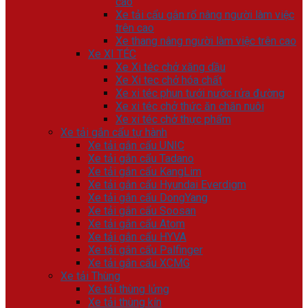
cao
Xe tải cẩu gắn rổ nâng người làm việc
trên cao
Xe thang nâng người làm việc trên cao
Xe XI TÉC
Xe Xi téc chở xăng dầu
Xe Xi tec chở hóa chất
Xe xi téc phun tưới nước rửa đường
Xe xi téc chở thức ăn chăn nuôi
Xe xi téc chở thực phẩm
Xe tải gắn cẩu tự hành
Xe tải gắn cẩu UNIC
Xe tải gắn cẩu Tadano
Xe tải gắn cẩu KangLim
Xe tải gắn cẩu Hyundai Everdigm
Xe tải gắn cẩu DongYang
Xe tải gắn cẩu Soosan
Xe tải gắn cẩu Atom
Xe tải gắn cẩu HYVA
Xe tải gắn cẩu Palfinger
Xe tải gắn cẩu XCMG
Xe tải Thùng
Xe tải thùng lửng
Xe tải thùng kín