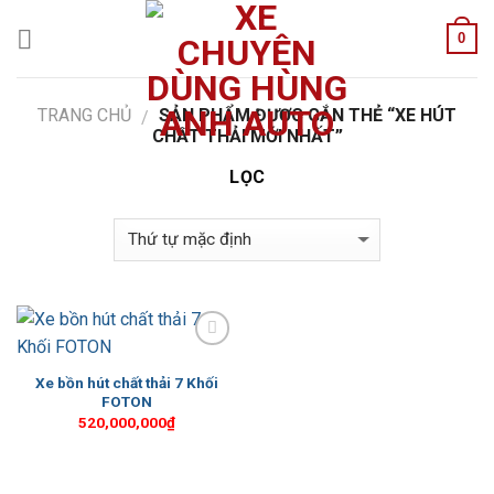
Skip
0
to
content
TRANG CHỦ
SẢN PHẨM ĐƯỢC GẮN THẺ “XE HÚT
/
CHẤT THẢI MỚI NHẤT”
LỌC
Add to
Wishlist
Xe bồn hút chất thải 7 Khối
FOTON
520,000,000
₫