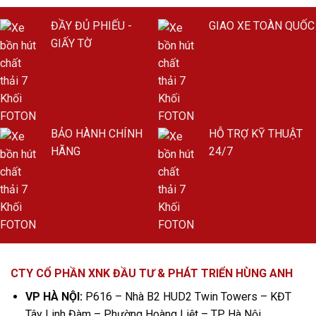
ĐẦY ĐỦ PHIẾU -
GIAO XE TOÀN QUỐC
GIẤY TỜ
BẢO HÀNH CHÍNH
HỖ TRỢ KỸ THUẬT
HÃNG
24/7
CTY CỔ PHẦN XNK ĐẦU TƯ & PHÁT TRIỂN HÙNG ANH
VP HÀ NỘI:
P616 – Nhà B2 HUD2 Twin Towers – KĐT
Tây Linh Đàm – Phường Hoàng Liệt – TP. Hà Nội