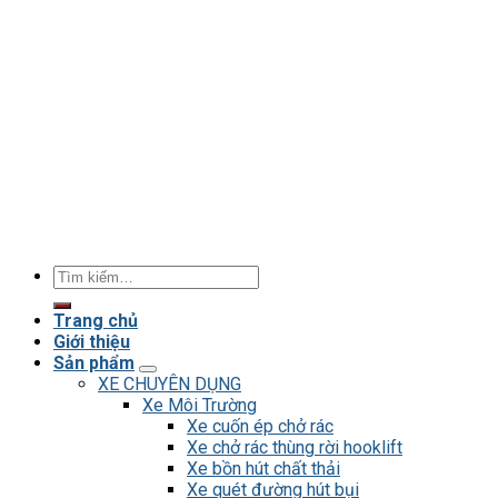
Tìm
kiếm:
Trang chủ
Giới thiệu
Sản phẩm
XE CHUYÊN DỤNG
Xe Môi Trường
Xe cuốn ép chở rác
Xe chở rác thùng rời hooklift
Xe bồn hút chất thải
Xe quét đường hút bụi