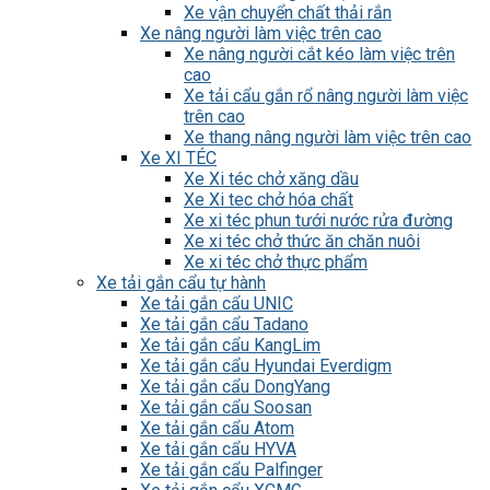
Xe vận chuyển chất thải rắn
Xe nâng người làm việc trên cao
Xe nâng người cắt kéo làm việc trên
cao
Xe tải cẩu gắn rổ nâng người làm việc
trên cao
Xe thang nâng người làm việc trên cao
Xe XI TÉC
Xe Xi téc chở xăng dầu
Xe Xi tec chở hóa chất
Xe xi téc phun tưới nước rửa đường
Xe xi téc chở thức ăn chăn nuôi
Xe xi téc chở thực phẩm
Xe tải gắn cẩu tự hành
Xe tải gắn cẩu UNIC
Xe tải gắn cẩu Tadano
Xe tải gắn cẩu KangLim
Xe tải gắn cẩu Hyundai Everdigm
Xe tải gắn cẩu DongYang
Xe tải gắn cẩu Soosan
Xe tải gắn cẩu Atom
Xe tải gắn cẩu HYVA
Xe tải gắn cẩu Palfinger