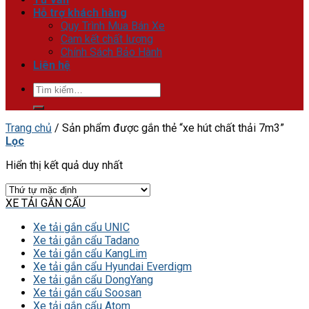
Hỗ trợ khách hàng
Quy Trình Mua Bán Xe
Cam kết chất lượng
Chính Sách Bảo Hành
Liên hệ
Tìm
kiếm:
Trang chủ
/
Sản phẩm được gắn thẻ “xe hút chất thải 7m3”
Lọc
Hiển thị kết quả duy nhất
XE TẢI GẮN CẨU
Xe tải gắn cẩu UNIC
Xe tải gắn cẩu Tadano
Xe tải gắn cẩu KangLim
Xe tải gắn cẩu Hyundai Everdigm
Xe tải gắn cẩu DongYang
Xe tải gắn cẩu Soosan
Xe tải gắn cẩu Atom