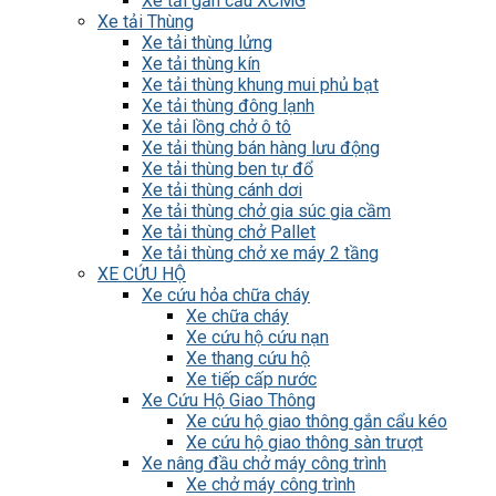
Xe tải gắn cẩu XCMG
Xe tải Thùng
Xe tải thùng lửng
Xe tải thùng kín
Xe tải thùng khung mui phủ bạt
Xe tải thùng đông lạnh
Xe tải lồng chở ô tô
Xe tải thùng bán hàng lưu động
Xe tải thùng ben tự đổ
Xe tải thùng cánh dơi
Xe tải thùng chở gia súc gia cầm
Xe tải thùng chở Pallet
Xe tải thùng chở xe máy 2 tầng
XE CỨU HỘ
Xe cứu hỏa chữa cháy
Xe chữa cháy
Xe cứu hộ cứu nạn
Xe thang cứu hộ
Xe tiếp cấp nước
Xe Cứu Hộ Giao Thông
Xe cứu hộ giao thông gắn cẩu kéo
Xe cứu hộ giao thông sàn trượt
Xe nâng đầu chở máy công trình
Xe chở máy công trình