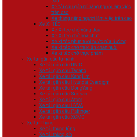
cao
Xe tải cẩu gắn rổ nâng người làm việc
trên cao
Xe thang nâng người làm việc trên cao
Xe XI TÉC
Xe Xi téc chở xăng dầu
Xe Xi tec chở hóa chất
Xe xi téc phun tưới nước rửa đường
Xe xi téc chở thức ăn chăn nuôi
Xe xi téc chở thực phẩm
Xe tải gắn cẩu tự hành
Xe tải gắn cẩu UNIC
Xe tải gắn cẩu Tadano
Xe tải gắn cẩu KangLim
Xe tải gắn cẩu Hyundai Everdigm
Xe tải gắn cẩu DongYang
Xe tải gắn cẩu Soosan
Xe tải gắn cẩu Atom
Xe tải gắn cẩu HYVA
Xe tải gắn cẩu Palfinger
Xe tải gắn cẩu XCMG
Xe tải Thùng
Xe tải thùng lửng
Xe tải thùng kín