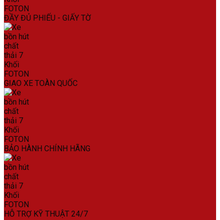
ĐẦY ĐỦ PHIẾU - GIẤY TỜ
GIAO XE TOÀN QUỐC
BẢO HÀNH CHÍNH HÃNG
HỖ TRỢ KỸ THUẬT 24/7