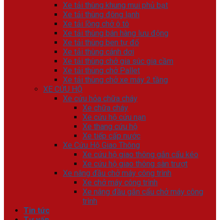
Xe tải thùng khung mui phủ bạt
Xe tải thùng đông lạnh
Xe tải lồng chở ô tô
Xe tải thùng bán hàng lưu động
Xe tải thùng ben tự đổ
Xe tải thùng cánh dơi
Xe tải thùng chở gia súc gia cầm
Xe tải thùng chở Pallet
Xe tải thùng chở xe máy 2 tầng
XE CỨU HỘ
Xe cứu hỏa chữa cháy
Xe chữa cháy
Xe cứu hộ cứu nạn
Xe thang cứu hộ
Xe tiếp cấp nước
Xe Cứu Hộ Giao Thông
Xe cứu hộ giao thông gắn cẩu kéo
Xe cứu hộ giao thông sàn trượt
Xe nâng đầu chở máy công trình
Xe chở máy công trình
Xe nâng đầu gắn cẩu chở máy công
trình
Tin tức
Tư vấn