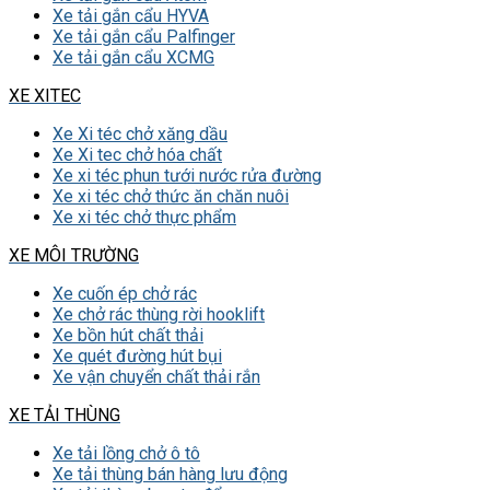
Xe tải gắn cẩu HYVA
Xe tải gắn cẩu Palfinger
Xe tải gắn cẩu XCMG
XE XITEC
Xe Xi téc chở xăng dầu
Xe Xi tec chở hóa chất
Xe xi téc phun tưới nước rửa đường
Xe xi téc chở thức ăn chăn nuôi
Xe xi téc chở thực phẩm
XE MÔI TRƯỜNG
Xe cuốn ép chở rác
Xe chở rác thùng rời hooklift
Xe bồn hút chất thải
Xe quét đường hút bụi
Xe vận chuyển chất thải rắn
XE TẢI THÙNG
Xe tải lồng chở ô tô
Xe tải thùng bán hàng lưu động