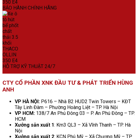
BẢO HÀNH CHÍNH HÃNG
HỖ TRỢ KỸ THUẬT 24/7
CTY CỔ PHẦN XNK ĐẦU TƯ & PHÁT TRIỂN HÙNG
ANH
VP HÀ NỘI:
P616 – Nhà B2 HUD2 Twin Towers – KĐT
Tây Linh Đàm – Phường Hoàng Liệt – TP. Hà Nội
VP HCM:
138/7 An Phú Đông 03 – P. An Phú Đông – TP.
HCM
Xưởng sản xuất 1
: Km3 QL3 – Xã Vĩnh Thanh – TP. Hà
Nội
Xưởng sản xuất 2
: KCN Phú Mỹ – Xã Chương Mỹ – TP.