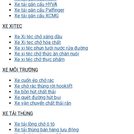
Xe tải gắn cẩu HYVA
Xe tải gắn cẩu Palfinger
Xe tải gắn cẩu XCMG
XE XITEC
Xe Xi téc chở xăng dầu
Xe Xi tec chở hóa chất
Xe xi téc phun tưới nước rửa đường
Xe xi téc chở thức ăn chăn nuôi
Xe xi téc chở thực phẩm
XE MÔI TRƯỜNG
Xe cuốn ép chở rác
Xe chở rác thùng rời hooklift
Xe bồn hút chất thải
Xe quét đường hút bụi
Xe vận chuyển chất thải rắn
XE TẢI THÙNG
Xe tải lồng chở ô tô
Xe tải thùng bán hàng lưu động