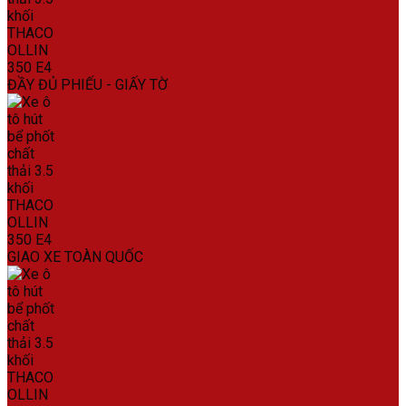
ĐẦY ĐỦ PHIẾU - GIẤY TỜ
GIAO XE TOÀN QUỐC