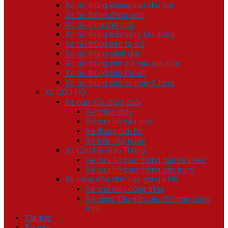
Xe tải thùng khung mui phủ bạt
Xe tải thùng đông lạnh
Xe tải lồng chở ô tô
Xe tải thùng bán hàng lưu động
Xe tải thùng ben tự đổ
Xe tải thùng cánh dơi
Xe tải thùng chở gia súc gia cầm
Xe tải thùng chở Pallet
Xe tải thùng chở xe máy 2 tầng
XE CỨU HỘ
Xe cứu hỏa chữa cháy
Xe chữa cháy
Xe cứu hộ cứu nạn
Xe thang cứu hộ
Xe tiếp cấp nước
Xe Cứu Hộ Giao Thông
Xe cứu hộ giao thông gắn cẩu kéo
Xe cứu hộ giao thông sàn trượt
Xe nâng đầu chở máy công trình
Xe chở máy công trình
Xe nâng đầu gắn cẩu chở máy công
trình
Tin tức
Tư vấn