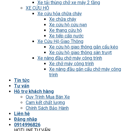
Xe tải thùng chở xe máy 2 tầng
XE CỨU HỘ
Xe cứu hỏa chữa cháy
Xe chữa cháy
Xe cứu hộ cứu nạn
Xe thang cứu hộ
Xe tiếp cấp nước
Xe Cứu Hộ Giao Thông
Xe cứu hộ giao thông gắn cẩu kéo
Xe cứu hộ giao thông sàn trượt
Xe nâng đầu chở máy công trình
Xe chở máy công trình
Xe nâng đầu gắn cẩu chở máy công
trình
Tin tức
Tư vấn
Hỗ trợ khách hàng
Quy Trình Mua Bán Xe
Cam kết chất lượng
Chính Sách Bảo Hành
Liên hệ
Đăng nhập
0914996826
HOTLINE TƯ VẤN