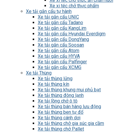
Xe xi téc chở thức ăn chăn nuôi
Xe xi téc chở thực phẩm
Xe tải gắn cẩu tự hành
Xe tải gắn cẩu UNIC
Xe tải gắn cẩu Tadano
Xe tải gắn cẩu KangLim
Xe tải gắn cẩu Hyundai Everdigm
Xe tải gắn cẩu DongYang
Xe tải gắn cẩu Soosan
Xe tải gắn cẩu Atom
Xe tải gắn cẩu HYVA
Xe tải gắn cẩu Palfinger
Xe tải gắn cẩu XCMG
Xe tải Thùng
Xe tải thùng lửng
Xe tải thùng kín
Xe tải thùng khung mui phủ bạt
Xe tải thùng đông lạnh
Xe tải lồng chở ô tô
Xe tải thùng bán hàng lưu động
Xe tải thùng ben tự đổ
Xe tải thùng cánh dơi
Xe tải thùng chở gia súc gia cầm
Xe tải thùng chở Pallet