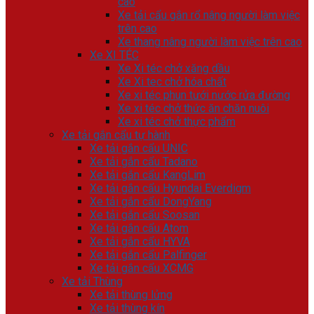
cao
Xe tải cẩu gắn rổ nâng người làm việc
trên cao
Xe thang nâng người làm việc trên cao
Xe XI TÉC
Xe Xi téc chở xăng dầu
Xe Xi tec chở hóa chất
Xe xi téc phun tưới nước rửa đường
Xe xi téc chở thức ăn chăn nuôi
Xe xi téc chở thực phẩm
Xe tải gắn cẩu tự hành
Xe tải gắn cẩu UNIC
Xe tải gắn cẩu Tadano
Xe tải gắn cẩu KangLim
Xe tải gắn cẩu Hyundai Everdigm
Xe tải gắn cẩu DongYang
Xe tải gắn cẩu Soosan
Xe tải gắn cẩu Atom
Xe tải gắn cẩu HYVA
Xe tải gắn cẩu Palfinger
Xe tải gắn cẩu XCMG
Xe tải Thùng
Xe tải thùng lửng
Xe tải thùng kín