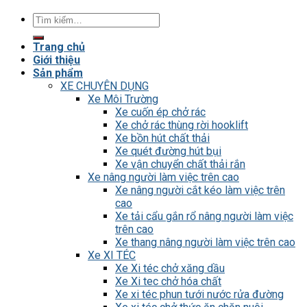
Tìm
kiếm:
Trang chủ
Giới thiệu
Sản phẩm
XE CHUYÊN DỤNG
Xe Môi Trường
Xe cuốn ép chở rác
Xe chở rác thùng rời hooklift
Xe bồn hút chất thải
Xe quét đường hút bụi
Xe vận chuyển chất thải rắn
Xe nâng người làm việc trên cao
Xe nâng người cắt kéo làm việc trên
cao
Xe tải cẩu gắn rổ nâng người làm việc
trên cao
Xe thang nâng người làm việc trên cao
Xe XI TÉC
Xe Xi téc chở xăng dầu
Xe Xi tec chở hóa chất
Xe xi téc phun tưới nước rửa đường