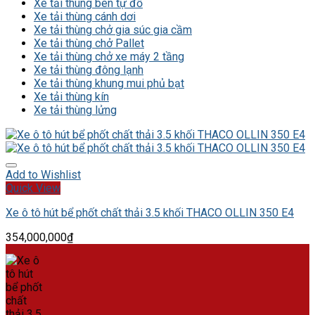
Xe tải thùng ben tự đổ
Xe tải thùng cánh dơi
Xe tải thùng chở gia súc gia cầm
Xe tải thùng chở Pallet
Xe tải thùng chở xe máy 2 tầng
Xe tải thùng đông lạnh
Xe tải thùng khung mui phủ bạt
Xe tải thùng kín
Xe tải thùng lửng
Add to Wishlist
Quick View
Xe ô tô hút bể phốt chất thải 3.5 khối THACO OLLIN 350 E4
354,000,000
₫