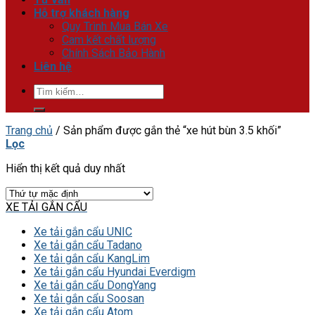
Hỗ trợ khách hàng
Quy Trình Mua Bán Xe
Cam kết chất lượng
Chính Sách Bảo Hành
Liên hệ
Tìm
kiếm:
Trang chủ
/
Sản phẩm được gắn thẻ “xe hút bùn 3.5 khối”
Lọc
Hiển thị kết quả duy nhất
XE TẢI GẮN CẨU
Xe tải gắn cẩu UNIC
Xe tải gắn cẩu Tadano
Xe tải gắn cẩu KangLim
Xe tải gắn cẩu Hyundai Everdigm
Xe tải gắn cẩu DongYang
Xe tải gắn cẩu Soosan
Xe tải gắn cẩu Atom