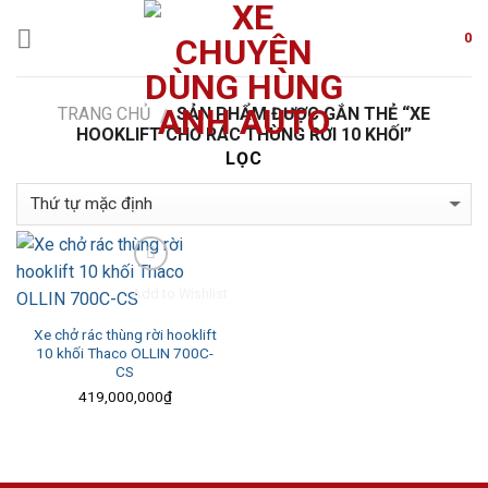
Skip
to
0
content
TRANG CHỦ
SẢN PHẨM ĐƯỢC GẮN THẺ “XE
/
HOOKLIFT CHỞ RÁC THÙNG RỜI 10 KHỐI”
LỌC
Add to Wishlist
Xe chở rác thùng rời hooklift
10 khối Thaco OLLIN 700C-
CS
419,000,000
₫