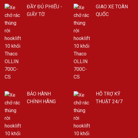
ĐẦY ĐỦ PHIẾU -
GIAO XE TOÀN
GIẤY TỜ
QUỐC
BẢO HÀNH
HỖ TRỢ KỸ
CHÍNH HÃNG
THUẬT 24/7