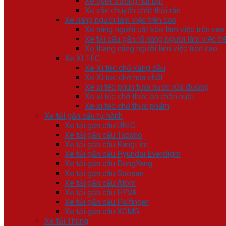
Xe quét đường hút bụi
Xe vận chuyển chất thải rắn
Xe nâng người làm việc trên cao
Xe nâng người cắt kéo làm việc trên cao
Xe tải cẩu gắn rổ nâng người làm việc tr
Xe thang nâng người làm việc trên cao
Xe XI TÉC
Xe Xi téc chở xăng dầu
Xe Xi tec chở hóa chất
Xe xi téc phun tưới nước rửa đường
Xe xi téc chở thức ăn chăn nuôi
Xe xi téc chở thực phẩm
Xe tải gắn cẩu tự hành
Xe tải gắn cẩu UNIC
Xe tải gắn cẩu Tadano
Xe tải gắn cẩu KangLim
Xe tải gắn cẩu Hyundai Everdigm
Xe tải gắn cẩu DongYang
Xe tải gắn cẩu Soosan
Xe tải gắn cẩu Atom
Xe tải gắn cẩu HYVA
Xe tải gắn cẩu Palfinger
Xe tải gắn cẩu XCMG
Xe tải Thùng