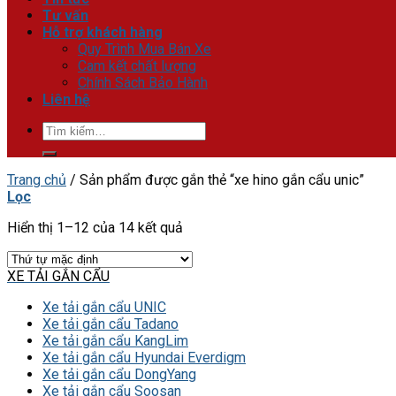
Tư vấn
Hỗ trợ khách hàng
Quy Trình Mua Bán Xe
Cam kết chất lượng
Chính Sách Bảo Hành
Liên hệ
Tìm
kiếm:
Trang chủ
/
Sản phẩm được gắn thẻ “xe hino gắn cẩu unic”
Lọc
Hiển thị 1–12 của 14 kết quả
XE TẢI GẮN CẨU
Xe tải gắn cẩu UNIC
Xe tải gắn cẩu Tadano
Xe tải gắn cẩu KangLim
Xe tải gắn cẩu Hyundai Everdigm
Xe tải gắn cẩu DongYang
Xe tải gắn cẩu Soosan