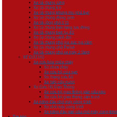
Xe tải thùng lửng
Xe tải thùng kín
Xe tải thùng khung mui phủ bạt
Xe tải thùng đông lạnh
Xe tải lồng chở ô tô
Xe tải thùng bán hàng lưu động
Xe tải thùng ben tự đổ
Xe tải thùng cánh dơi
Xe tải thùng chở gia súc gia cầm
Xe tải thùng chở Pallet
Xe tải thùng chở xe máy 2 tầng
XE CỨU HỘ
Xe cứu hỏa chữa cháy
Xe chữa cháy
Xe cứu hộ cứu nạn
Xe thang cứu hộ
Xe tiếp cấp nước
Xe Cứu Hộ Giao Thông
Xe cứu hộ giao thông gắn cẩu kéo
Xe cứu hộ giao thông sàn trượt
Xe nâng đầu chở máy công trình
Xe chở máy công trình
Xe nâng đầu gắn cẩu chở máy công trình
Tin tức