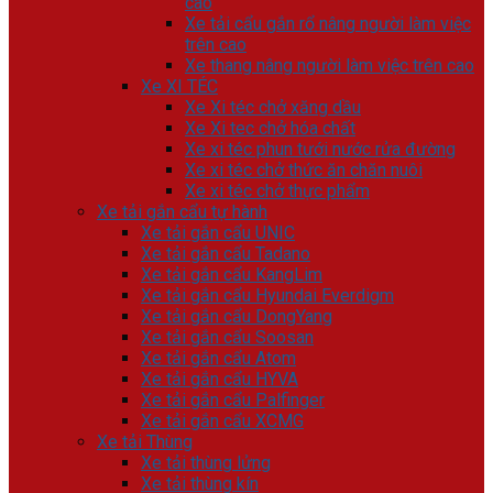
cao
Xe tải cẩu gắn rổ nâng người làm việc
trên cao
Xe thang nâng người làm việc trên cao
Xe XI TÉC
Xe Xi téc chở xăng dầu
Xe Xi tec chở hóa chất
Xe xi téc phun tưới nước rửa đường
Xe xi téc chở thức ăn chăn nuôi
Xe xi téc chở thực phẩm
Xe tải gắn cẩu tự hành
Xe tải gắn cẩu UNIC
Xe tải gắn cẩu Tadano
Xe tải gắn cẩu KangLim
Xe tải gắn cẩu Hyundai Everdigm
Xe tải gắn cẩu DongYang
Xe tải gắn cẩu Soosan
Xe tải gắn cẩu Atom
Xe tải gắn cẩu HYVA
Xe tải gắn cẩu Palfinger
Xe tải gắn cẩu XCMG
Xe tải Thùng
Xe tải thùng lửng
Xe tải thùng kín