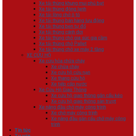
Xe tải thùng khung mui phủ bạt
Xe tải thùng đông lạnh
Xe tải lồng chở ô tô
Xe tải thùng bán hàng lưu động
Xe tải thùng ben tự đổ
Xe tải thùng cánh dơi
Xe tải thùng chở gia súc gia cầm
Xe tải thùng chở Pallet
Xe tải thùng chở xe máy 2 tầng
XE CỨU HỘ
Xe cứu hỏa chữa cháy
Xe chữa cháy
Xe cứu hộ cứu nạn
Xe thang cứu hộ
Xe tiếp cấp nước
Xe Cứu Hộ Giao Thông
Xe cứu hộ giao thông gắn cẩu kéo
Xe cứu hộ giao thông sàn trượt
Xe nâng đầu chở máy công trình
Xe chở máy công trình
Xe nâng đầu gắn cẩu chở máy công
trình
Tin tức
Tư vấn