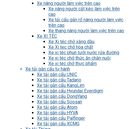
Xe nâng người làm việc trên cao
Xe nâng người cắt kéo làm việc trên
cao
Xe tải cẩu gắn rổ nâng người làm việc
trên cao
Xe thang nâng người làm việc trên cao
Xe XI TÉC
Xe Xi téc chở xăng dầu
Xe Xi tec chở hóa chất
Xe xi téc phun tưới nước rửa đường
Xe xi téc chở thức ăn chăn nuôi
Xe xi téc chở thực phẩm
Xe tải gắn cẩu tự hành
Xe tải gắn cẩu UNIC
Xe tải gắn cẩu Tadano
Xe tải gắn cẩu KangLim
Xe tải gắn cẩu Hyundai Everdigm
Xe tải gắn cẩu DongYang
Xe tải gắn cẩu Soosan
Xe tải gắn cẩu Atom
Xe tải gắn cẩu HYVA
Xe tải gắn cẩu Palfinger
Xe tải gắn cẩu XCMG