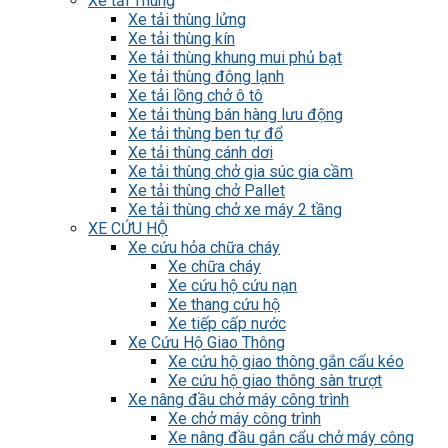
Xe tải Thùng
Xe tải thùng lửng
Xe tải thùng kín
Xe tải thùng khung mui phủ bạt
Xe tải thùng đông lạnh
Xe tải lồng chở ô tô
Xe tải thùng bán hàng lưu động
Xe tải thùng ben tự đổ
Xe tải thùng cánh dơi
Xe tải thùng chở gia súc gia cầm
Xe tải thùng chở Pallet
Xe tải thùng chở xe máy 2 tầng
XE CỨU HỘ
Xe cứu hỏa chữa cháy
Xe chữa cháy
Xe cứu hộ cứu nạn
Xe thang cứu hộ
Xe tiếp cấp nước
Xe Cứu Hộ Giao Thông
Xe cứu hộ giao thông gắn cẩu kéo
Xe cứu hộ giao thông sàn trượt
Xe nâng đầu chở máy công trình
Xe chở máy công trình
Xe nâng đầu gắn cẩu chở máy công