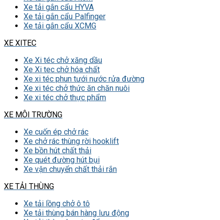
Xe tải gắn cẩu HYVA
Xe tải gắn cẩu Palfinger
Xe tải gắn cẩu XCMG
XE XITEC
Xe Xi téc chở xăng dầu
Xe Xi tec chở hóa chất
Xe xi téc phun tưới nước rửa đường
Xe xi téc chở thức ăn chăn nuôi
Xe xi téc chở thực phẩm
XE MÔI TRƯỜNG
Xe cuốn ép chở rác
Xe chở rác thùng rời hooklift
Xe bồn hút chất thải
Xe quét đường hút bụi
Xe vận chuyển chất thải rắn
XE TẢI THÙNG
Xe tải lồng chở ô tô
Xe tải thùng bán hàng lưu động