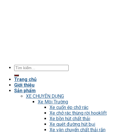
Tìm
kiếm:
Trang chủ
Giới thiệu
Sản phẩm
XE CHUYÊN DỤNG
Xe Môi Trường
Xe cuốn ép chở rác
Xe chở rác thùng rời hooklift
Xe bồn hút chất thải
Xe quét đường hút bụi
Xe vận chuyển chất thải rắn