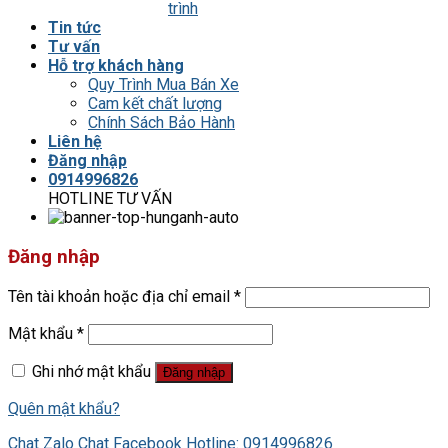
trình
Tin tức
Tư vấn
Hỗ trợ khách hàng
Quy Trình Mua Bán Xe
Cam kết chất lượng
Chính Sách Bảo Hành
Liên hệ
Đăng nhập
0914996826
HOTLINE TƯ VẤN
Đăng nhập
Tên tài khoản hoặc địa chỉ email
*
Mật khẩu
*
Ghi nhớ mật khẩu
Đăng nhập
Quên mật khẩu?
Chat Zalo
Chat Facebook
Hotline: 0914996826