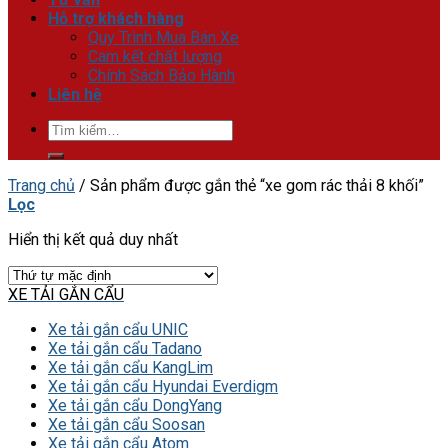
Hỗ trợ khách hàng
Quy Trình Mua Bán Xe
Cam kết chất lượng
Chính Sách Bảo Hành
Liên hệ
Tìm
kiếm:
Trang chủ
/
Sản phẩm được gắn thẻ “xe gom rác thải 8 khối”
Lọc
Hiển thị kết quả duy nhất
XE TẢI GẮN CẨU
Xe tải gắn cẩu UNIC
Xe tải gắn cẩu Tadano
Xe tải gắn cẩu KangLim
Xe tải gắn cẩu Hyundai Everdigm
Xe tải gắn cẩu DongYang
Xe tải gắn cẩu Soosan
Xe tải gắn cẩu Atom