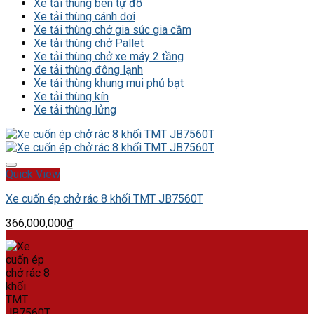
Xe tải thùng ben tự đổ
Xe tải thùng cánh dơi
Xe tải thùng chở gia súc gia cầm
Xe tải thùng chở Pallet
Xe tải thùng chở xe máy 2 tầng
Xe tải thùng đông lạnh
Xe tải thùng khung mui phủ bạt
Xe tải thùng kín
Xe tải thùng lửng
Add to Wishlist
Quick View
Xe cuốn ép chở rác 8 khối TMT JB7560T
366,000,000
₫