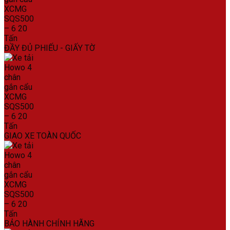
ĐẦY ĐỦ PHIẾU - GIẤY TỜ
GIAO XE TOÀN QUỐC
BẢO HÀNH CHÍNH HÃNG