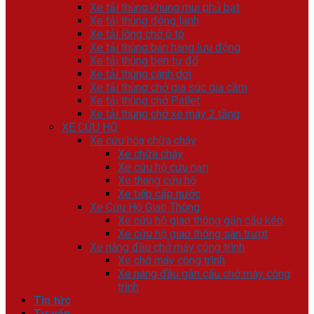
Xe tải thùng khung mui phủ bạt
Xe tải thùng đông lạnh
Xe tải lồng chở ô tô
Xe tải thùng bán hàng lưu động
Xe tải thùng ben tự đổ
Xe tải thùng cánh dơi
Xe tải thùng chở gia súc gia cầm
Xe tải thùng chở Pallet
Xe tải thùng chở xe máy 2 tầng
XE CỨU HỘ
Xe cứu hỏa chữa cháy
Xe chữa cháy
Xe cứu hộ cứu nạn
Xe thang cứu hộ
Xe tiếp cấp nước
Xe Cứu Hộ Giao Thông
Xe cứu hộ giao thông gắn cẩu kéo
Xe cứu hộ giao thông sàn trượt
Xe nâng đầu chở máy công trình
Xe chở máy công trình
Xe nâng đầu gắn cẩu chở máy công
trình
Tin tức
Tư vấn