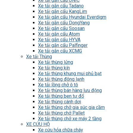
Xe tải gắn cẩu UNIC
Xe tải gắn cẩu Tadano
Xe tải gắn cẩu KangLim
Xe tải gắn cẩu Hyundai Everdigm
Xe tải gắn cẩu DongYang
Xe tải gắn cẩu Soosan
Xe tải gắn cẩu Atom
Xe tải gắn cẩu HYVA
Xe tải gắn cẩu Palfinger
Xe tải gắn cẩu XCMG
Xe tải Thùng
Xe tải thùng lửng
Xe tải thùng kín
Xe tải thùng khung mui phủ bạt
Xe tải thùng đông lạnh
Xe tải lồng chở ô tô
Xe tải thùng bán hàng lưu động
Xe tải thùng ben tự đổ
Xe tải thùng cánh dơi
Xe tải thùng chở gia súc gia cầm
Xe tải thùng chở Pallet
Xe tải thùng chở xe máy 2 tầng
XE CỨU HỘ
Xe cứu hỏa chữa cháy