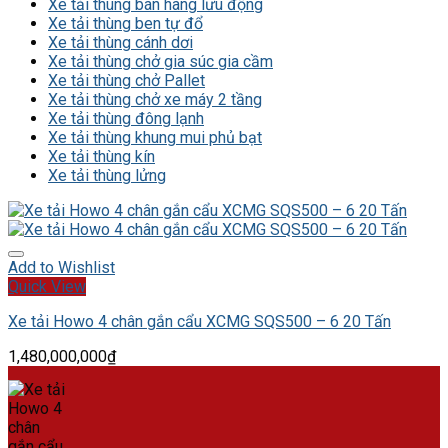
Xe tải thùng bán hàng lưu động
Xe tải thùng ben tự đổ
Xe tải thùng cánh dơi
Xe tải thùng chở gia súc gia cầm
Xe tải thùng chở Pallet
Xe tải thùng chở xe máy 2 tầng
Xe tải thùng đông lạnh
Xe tải thùng khung mui phủ bạt
Xe tải thùng kín
Xe tải thùng lửng
Add to Wishlist
Quick View
Xe tải Howo 4 chân gắn cẩu XCMG SQS500 – 6 20 Tấn
1,480,000,000
₫