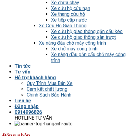
Xe chữa cháy
Xe cứu hộ cứu nạn
Xe thang cứu hộ
Xe tiếp cấp nước
Xe Cứu Hộ Giao Thông
Xe cứu hộ giao thông gắn cẩu kéo
Xe cứu hộ giao thông sàn trượt
Xe nâng đầu chở máy công trình
Xe chở máy công trình
Xe nâng đầu gắn cẩu chở máy công
trình
Tin tức
Tư vấn
Hỗ trợ khách hàng
Quy Trình Mua Bán Xe
Cam kết chất lượng
Chính Sách Bảo Hành
Liên hệ
Đăng nhập
0914996826
HOTLINE TƯ VẤN
Đăng nhập