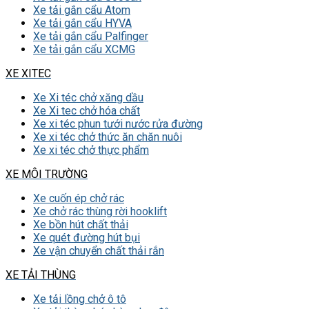
Xe tải gắn cẩu Atom
Xe tải gắn cẩu HYVA
Xe tải gắn cẩu Palfinger
Xe tải gắn cẩu XCMG
XE XITEC
Xe Xi téc chở xăng dầu
Xe Xi tec chở hóa chất
Xe xi téc phun tưới nước rửa đường
Xe xi téc chở thức ăn chăn nuôi
Xe xi téc chở thực phẩm
XE MÔI TRƯỜNG
Xe cuốn ép chở rác
Xe chở rác thùng rời hooklift
Xe bồn hút chất thải
Xe quét đường hút bụi
Xe vận chuyển chất thải rắn
XE TẢI THÙNG
Xe tải lồng chở ô tô