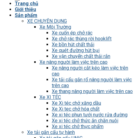
Trang chủ
Giới thiệu
Sản phẩm
XE CHUYÊN DỤNG
Xe Môi Trường
Xe cuốn ép chở rác
Xe chở rác thùng rời hooklift
Xe bồn hút chất thải
Xe quét đường hút bụi
Xe vận chuyển chất thải rắn
Xe nâng người làm việc trên cao
Xe nâng người cắt kéo làm việc trên
cao
Xe tải cẩu gắn rổ nâng người làm việc
trên cao
Xe thang nâng người làm việc trên cao
Xe XI TÉC
Xe Xi téc chở xăng dầu
Xe Xi tec chở hóa chất
Xe xi téc phun tưới nước rửa đường
Xe xi téc chở thức ăn chăn nuôi
Xe xi téc chở thực phẩm
Xe tải gắn cẩu tự hành