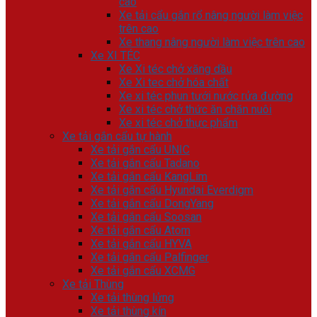
cao
Xe tải cẩu gắn rổ nâng người làm việc
trên cao
Xe thang nâng người làm việc trên cao
Xe XI TÉC
Xe Xi téc chở xăng dầu
Xe Xi tec chở hóa chất
Xe xi téc phun tưới nước rửa đường
Xe xi téc chở thức ăn chăn nuôi
Xe xi téc chở thực phẩm
Xe tải gắn cẩu tự hành
Xe tải gắn cẩu UNIC
Xe tải gắn cẩu Tadano
Xe tải gắn cẩu KangLim
Xe tải gắn cẩu Hyundai Everdigm
Xe tải gắn cẩu DongYang
Xe tải gắn cẩu Soosan
Xe tải gắn cẩu Atom
Xe tải gắn cẩu HYVA
Xe tải gắn cẩu Palfinger
Xe tải gắn cẩu XCMG
Xe tải Thùng
Xe tải thùng lửng
Xe tải thùng kín