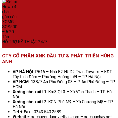
HỖ TRỢ KỸ THUẬT 24/7
CTY CỔ PHẦN XNK ĐẦU TƯ & PHÁT TRIỂN HÙNG
ANH
VP HÀ NỘI:
P616 – Nhà B2 HUD2 Twin Towers – KĐT
Tây Linh Đàm – Phường Hoàng Liệt – TP. Hà Nội
VP HCM:
138/7 An Phú Đông 03 – P. An Phú Đông – TP.
HCM
Xưởng sản xuất 1
: Km3 QL3 – Xã Vĩnh Thanh – TP. Hà
Nội
Xưởng sản xuất 2
: KCN Phú Mỹ – Xã Chương Mỹ – TP.
Hà Nội
Tel + Fax :
0243.540.2589
Website:
xechuyendungviethan.com – xechuachay.net