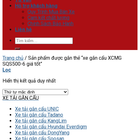
Hỗ trợ khách hàng
Quy Trình Mua Bán Xe
Cam kết chất lượng
Chính Sách Bảo Hành
Liên hệ
Tìm
kiếm:
Trang chủ
/
Sản phẩm được gắn thẻ “xe gắn cẩu XCMG
SQS500-6 giá tốt”
Lọc
Hiển thị kết quả duy nhất
XE TẢI GẮN CẨU
Xe tải gắn cẩu UNIC
Xe tải gắn cẩu Tadano
Xe tải gắn cẩu KangLim
Xe tải gắn cẩu Hyundai Everdigm
Xe tải gắn cẩu DongYang
Xe tải gắn cẩu Soosan