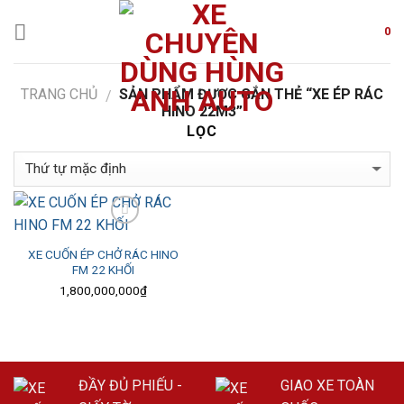
Skip
to
0
content
TRANG CHỦ
SẢN PHẨM ĐƯỢC GẮN THẺ “XE ÉP RÁC
/
HINO 22M3”
LỌC
Add to Wishlist
XE CUỐN ÉP CHỞ RÁC HINO
FM 22 KHỐI
1,800,000,000
₫
ĐẦY ĐỦ PHIẾU -
GIAO XE TOÀN