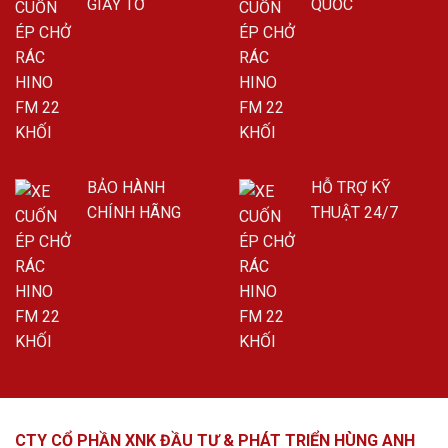
GIẤY TỜ
QUỐC
BẢO HÀNH
HỖ TRỢ KỸ
CHÍNH HÃNG
THUẬT 24/7
CTY CỔ PHẦN XNK ĐẦU TƯ & PHÁT TRIỂN HÙNG ANH