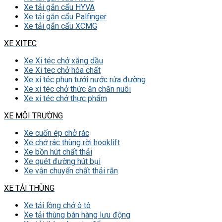
Xe tải gắn cẩu HYVA
Xe tải gắn cẩu Palfinger
Xe tải gắn cẩu XCMG
XE XITEC
Xe Xi téc chở xăng dầu
Xe Xi tec chở hóa chất
Xe xi téc phun tưới nước rửa đường
Xe xi téc chở thức ăn chăn nuôi
Xe xi téc chở thực phẩm
XE MÔI TRƯỜNG
Xe cuốn ép chở rác
Xe chở rác thùng rời hooklift
Xe bồn hút chất thải
Xe quét đường hút bụi
Xe vận chuyển chất thải rắn
XE TẢI THÙNG
Xe tải lồng chở ô tô
Xe tải thùng bán hàng lưu động