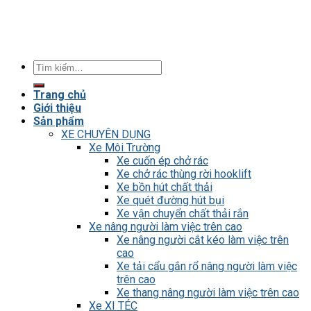
Tìm
kiếm:
Trang chủ
Giới thiệu
Sản phẩm
XE CHUYÊN DỤNG
Xe Môi Trường
Xe cuốn ép chở rác
Xe chở rác thùng rời hooklift
Xe bồn hút chất thải
Xe quét đường hút bụi
Xe vận chuyển chất thải rắn
Xe nâng người làm việc trên cao
Xe nâng người cắt kéo làm việc trên
cao
Xe tải cẩu gắn rổ nâng người làm việc
trên cao
Xe thang nâng người làm việc trên cao
Xe XI TÉC