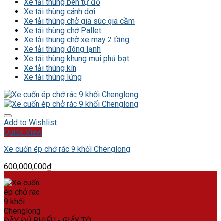
Xe tải thùng ben tự đổ
Xe tải thùng cánh dơi
Xe tải thùng chở gia súc gia cầm
Xe tải thùng chở Pallet
Xe tải thùng chở xe máy 2 tầng
Xe tải thùng đông lạnh
Xe tải thùng khung mui phủ bạt
Xe tải thùng kín
Xe tải thùng lửng
Add to Wishlist
Quick View
Xe cuốn ép chở rác 9 khối Chenglong
600,000,000
₫
ĐẦY ĐỦ PHIẾU - GIẤY TỜ