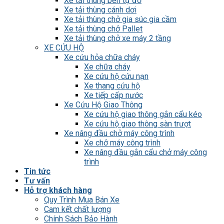
Xe tải thùng ben tự đổ
Xe tải thùng cánh dơi
Xe tải thùng chở gia súc gia cầm
Xe tải thùng chở Pallet
Xe tải thùng chở xe máy 2 tầng
XE CỨU HỘ
Xe cứu hỏa chữa cháy
Xe chữa cháy
Xe cứu hộ cứu nạn
Xe thang cứu hộ
Xe tiếp cấp nước
Xe Cứu Hộ Giao Thông
Xe cứu hộ giao thông gắn cẩu kéo
Xe cứu hộ giao thông sàn trượt
Xe nâng đầu chở máy công trình
Xe chở máy công trình
Xe nâng đầu gắn cẩu chở máy công
trình
Tin tức
Tư vấn
Hỗ trợ khách hàng
Quy Trình Mua Bán Xe
Cam kết chất lượng
Chính Sách Bảo Hành