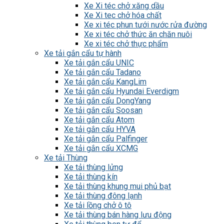
Xe Xi téc chở xăng dầu
Xe Xi tec chở hóa chất
Xe xi téc phun tưới nước rửa đường
Xe xi téc chở thức ăn chăn nuôi
Xe xi téc chở thực phẩm
Xe tải gắn cẩu tự hành
Xe tải gắn cẩu UNIC
Xe tải gắn cẩu Tadano
Xe tải gắn cẩu KangLim
Xe tải gắn cẩu Hyundai Everdigm
Xe tải gắn cẩu DongYang
Xe tải gắn cẩu Soosan
Xe tải gắn cẩu Atom
Xe tải gắn cẩu HYVA
Xe tải gắn cẩu Palfinger
Xe tải gắn cẩu XCMG
Xe tải Thùng
Xe tải thùng lửng
Xe tải thùng kín
Xe tải thùng khung mui phủ bạt
Xe tải thùng đông lạnh
Xe tải lồng chở ô tô
Xe tải thùng bán hàng lưu động