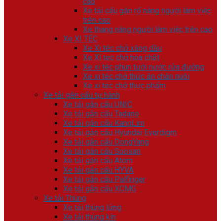
cao
Xe tải cẩu gắn rổ nâng người làm việc
trên cao
Xe thang nâng người làm việc trên cao
Xe XI TÉC
Xe Xi téc chở xăng dầu
Xe Xi tec chở hóa chất
Xe xi téc phun tưới nước rửa đường
Xe xi téc chở thức ăn chăn nuôi
Xe xi téc chở thực phẩm
Xe tải gắn cẩu tự hành
Xe tải gắn cẩu UNIC
Xe tải gắn cẩu Tadano
Xe tải gắn cẩu KangLim
Xe tải gắn cẩu Hyundai Everdigm
Xe tải gắn cẩu DongYang
Xe tải gắn cẩu Soosan
Xe tải gắn cẩu Atom
Xe tải gắn cẩu HYVA
Xe tải gắn cẩu Palfinger
Xe tải gắn cẩu XCMG
Xe tải Thùng
Xe tải thùng lửng
Xe tải thùng kín