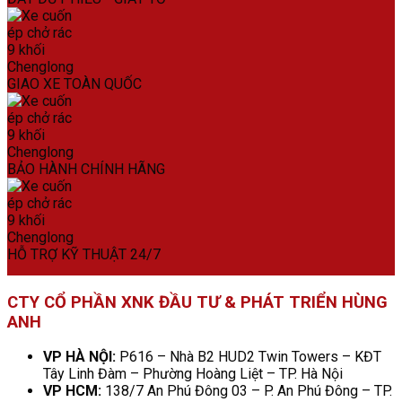
GIAO XE TOÀN QUỐC
BẢO HÀNH CHÍNH HÃNG
HỖ TRỢ KỸ THUẬT 24/7
CTY CỔ PHẦN XNK ĐẦU TƯ & PHÁT TRIỂN HÙNG
ANH
VP HÀ NỘI:
P616 – Nhà B2 HUD2 Twin Towers – KĐT
Tây Linh Đàm – Phường Hoàng Liệt – TP. Hà Nội
VP HCM:
138/7 An Phú Đông 03 – P. An Phú Đông – TP.