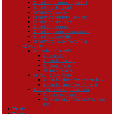
Xe tải thùng khung mui phủ bạt
Xe tải thùng đông lạnh
Xe tải lồng chở ô tô
Xe tải thùng bán hàng lưu động
Xe tải thùng ben tự đổ
Xe tải thùng cánh dơi
Xe tải thùng chở gia súc gia cầm
Xe tải thùng chở Pallet
Xe tải thùng chở xe máy 2 tầng
XE CỨU HỘ
Xe cứu hỏa chữa cháy
Xe chữa cháy
Xe cứu hộ cứu nạn
Xe thang cứu hộ
Xe tiếp cấp nước
Xe Cứu Hộ Giao Thông
Xe cứu hộ giao thông gắn cẩu kéo
Xe cứu hộ giao thông sàn trượt
Xe nâng đầu chở máy công trình
Xe chở máy công trình
Xe nâng đầu gắn cẩu chở máy công
trình
Tin tức
Tư vấn