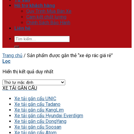
Hỗ trợ khách hàng
Quy Trình Mua Bán Xe
Cam kết chất lượng
Chính Sách Bảo Hành
Liên hệ
Tìm
kiếm:
Trang chủ
/
Sản phẩm được gắn thẻ “xe ép rác giá rẻ”
Lọc
Hiển thị kết quả duy nhất
XE TẢI GẮN CẨU
Xe tải gắn cẩu UNIC
Xe tải gắn cẩu Tadano
Xe tải gắn cẩu KangLim
Xe tải gắn cẩu Hyundai Everdigm
Xe tải gắn cẩu DongYang
Xe tải gắn cẩu Soosan
Xe tải gắn cẩu Atom