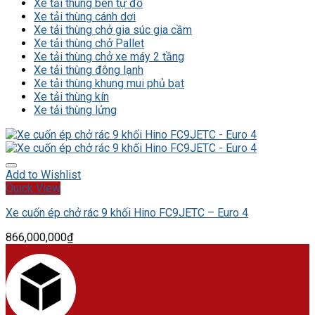
Xe tải thùng ben tự đổ
Xe tải thùng cánh dơi
Xe tải thùng chở gia súc gia cầm
Xe tải thùng chở Pallet
Xe tải thùng chở xe máy 2 tầng
Xe tải thùng đông lạnh
Xe tải thùng khung mui phủ bạt
Xe tải thùng kín
Xe tải thùng lửng
Add to Wishlist
Quick View
Xe cuốn ép chở rác 9 khối Hino FC9JETC – Euro 4
866,000,000
₫