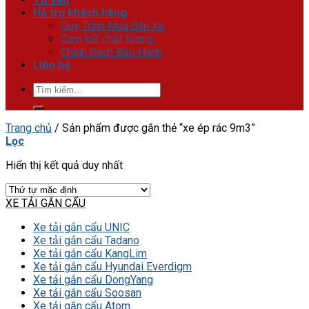
Hỗ trợ khách hàng
Quy Trình Mua Bán Xe
Cam kết chất lượng
Chính Sách Bảo Hành
Liên hệ
Tìm
kiếm:
Trang chủ
/
Sản phẩm được gắn thẻ “xe ép rác 9m3”
Lọc
Hiển thị kết quả duy nhất
XE TẢI GẮN CẨU
Xe tải gắn cẩu UNIC
Xe tải gắn cẩu Tadano
Xe tải gắn cẩu KangLim
Xe tải gắn cẩu Hyundai Everdigm
Xe tải gắn cẩu DongYang
Xe tải gắn cẩu Soosan
Xe tải gắn cẩu Atom