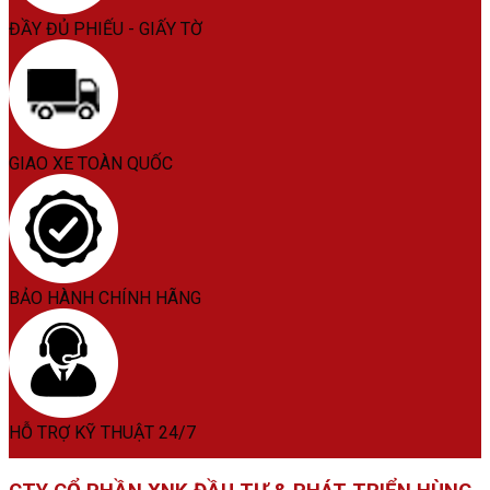
ĐẦY ĐỦ PHIẾU - GIẤY TỜ
GIAO XE TOÀN QUỐC
BẢO HÀNH CHÍNH HÃNG
HỖ TRỢ KỸ THUẬT 24/7