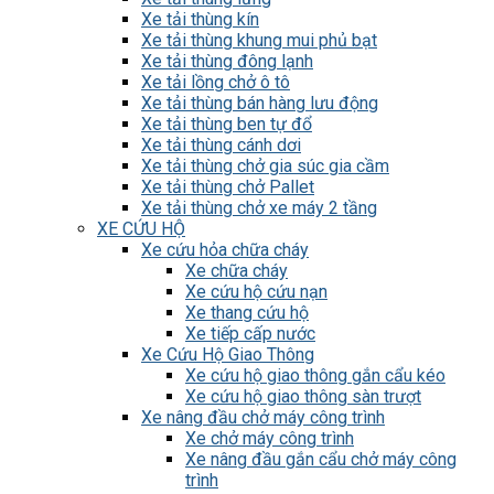
Xe tải thùng kín
Xe tải thùng khung mui phủ bạt
Xe tải thùng đông lạnh
Xe tải lồng chở ô tô
Xe tải thùng bán hàng lưu động
Xe tải thùng ben tự đổ
Xe tải thùng cánh dơi
Xe tải thùng chở gia súc gia cầm
Xe tải thùng chở Pallet
Xe tải thùng chở xe máy 2 tầng
XE CỨU HỘ
Xe cứu hỏa chữa cháy
Xe chữa cháy
Xe cứu hộ cứu nạn
Xe thang cứu hộ
Xe tiếp cấp nước
Xe Cứu Hộ Giao Thông
Xe cứu hộ giao thông gắn cẩu kéo
Xe cứu hộ giao thông sàn trượt
Xe nâng đầu chở máy công trình
Xe chở máy công trình
Xe nâng đầu gắn cẩu chở máy công
trình