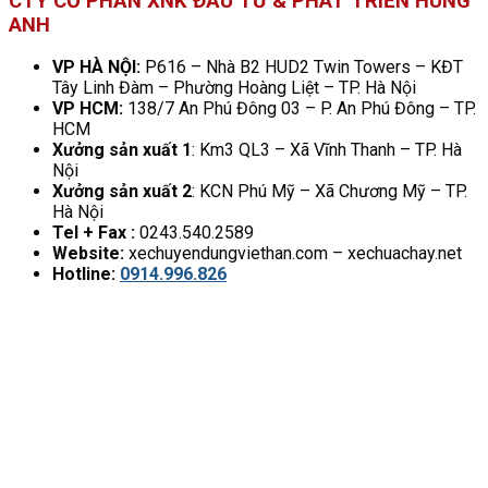
CTY CỔ PHẦN XNK ĐẦU TƯ & PHÁT TRIỂN HÙNG
ANH
VP HÀ NỘI:
P616 – Nhà B2 HUD2 Twin Towers – KĐT
Tây Linh Đàm – Phường Hoàng Liệt – TP. Hà Nội
VP HCM:
138/7 An Phú Đông 03 – P. An Phú Đông – TP.
HCM
Xưởng sản xuất 1
: Km3 QL3 – Xã Vĩnh Thanh – TP. Hà
Nội
Xưởng sản xuất 2
: KCN Phú Mỹ – Xã Chương Mỹ – TP.
Hà Nội
Tel + Fax :
0243.540.2589
Website:
xechuyendungviethan.com – xechuachay.net
Hotline:
0914.996.826