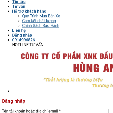
Tin tức
Tư vấn
Hỗ trợ khách hàng
Quy Trình Mua Bán Xe
Cam kết chất lượng
Chính Sách Bảo Hành
Liên hệ
Đăng nhập
0914996826
HOTLINE TƯ VẤN
Đăng nhập
Tên tài khoản hoặc địa chỉ email
*