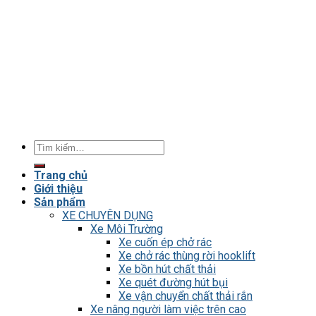
Tìm
kiếm:
Trang chủ
Giới thiệu
Sản phẩm
XE CHUYÊN DỤNG
Xe Môi Trường
Xe cuốn ép chở rác
Xe chở rác thùng rời hooklift
Xe bồn hút chất thải
Xe quét đường hút bụi
Xe vận chuyển chất thải rắn
Xe nâng người làm việc trên cao