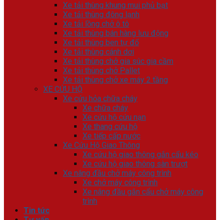
Xe tải thùng khung mui phủ bạt
Xe tải thùng đông lạnh
Xe tải lồng chở ô tô
Xe tải thùng bán hàng lưu động
Xe tải thùng ben tự đổ
Xe tải thùng cánh dơi
Xe tải thùng chở gia súc gia cầm
Xe tải thùng chở Pallet
Xe tải thùng chở xe máy 2 tầng
XE CỨU HỘ
Xe cứu hỏa chữa cháy
Xe chữa cháy
Xe cứu hộ cứu nạn
Xe thang cứu hộ
Xe tiếp cấp nước
Xe Cứu Hộ Giao Thông
Xe cứu hộ giao thông gắn cẩu kéo
Xe cứu hộ giao thông sàn trượt
Xe nâng đầu chở máy công trình
Xe chở máy công trình
Xe nâng đầu gắn cẩu chở máy công
trình
Tin tức
Tư vấn