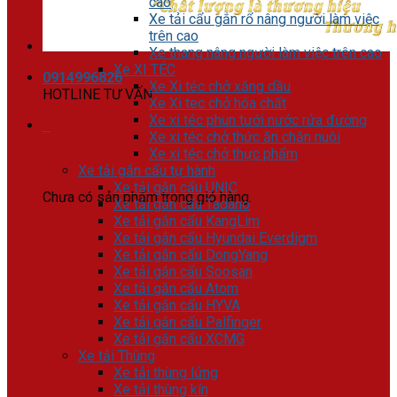
cao
Xe tải cẩu gắn rổ nâng người làm việc
trên cao
Xe thang nâng người làm việc trên cao
Xe XI TÉC
0914996826
Xe Xi téc chở xăng dầu
HOTLINE TƯ VẤN
Xe Xi tec chở hóa chất
Xe xi téc phun tưới nước rửa đường
0
Xe xi téc chở thức ăn chăn nuôi
Xe xi téc chở thực phẩm
Giỏ hàng
Xe tải gắn cẩu tự hành
Xe tải gắn cẩu UNIC
Chưa có sản phẩm trong giỏ hàng.
Xe tải gắn cẩu Tadano
Xe tải gắn cẩu KangLim
Xe tải gắn cẩu Hyundai Everdigm
Xe tải gắn cẩu DongYang
Xe tải gắn cẩu Soosan
Xe tải gắn cẩu Atom
Xe tải gắn cẩu HYVA
Xe tải gắn cẩu Palfinger
Xe tải gắn cẩu XCMG
Xe tải Thùng
Xe tải thùng lửng
Xe tải thùng kín