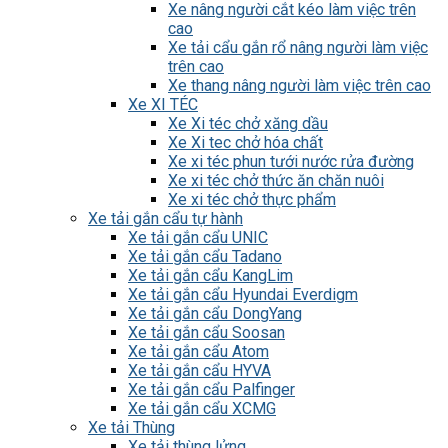
Xe nâng người cắt kéo làm việc trên
cao
Xe tải cẩu gắn rổ nâng người làm việc
trên cao
Xe thang nâng người làm việc trên cao
Xe XI TÉC
Xe Xi téc chở xăng dầu
Xe Xi tec chở hóa chất
Xe xi téc phun tưới nước rửa đường
Xe xi téc chở thức ăn chăn nuôi
Xe xi téc chở thực phẩm
Xe tải gắn cẩu tự hành
Xe tải gắn cẩu UNIC
Xe tải gắn cẩu Tadano
Xe tải gắn cẩu KangLim
Xe tải gắn cẩu Hyundai Everdigm
Xe tải gắn cẩu DongYang
Xe tải gắn cẩu Soosan
Xe tải gắn cẩu Atom
Xe tải gắn cẩu HYVA
Xe tải gắn cẩu Palfinger
Xe tải gắn cẩu XCMG
Xe tải Thùng
Xe tải thùng lửng