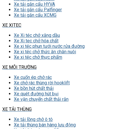
Xe tải gắn cẩu HYVA
Xe tải gắn cẩu Palfinger
Xe tải gắn cẩu XCMG
XE XITEC
Xe Xi téc chở xăng dầu
Xe Xi tec chở hóa chất
Xe xi téc phun tưới nước rửa đường
Xe xi téc chở thức ăn chăn nuôi
Xe xi téc chở thực phẩm
XE MÔI TRƯỜNG
Xe cuốn ép chở rác
Xe chở rác thùng rời hooklift
Xe bồn hút chất thải
Xe quét đường hút bụi
Xe vận chuyển chất thải rắn
XE TẢI THÙNG
Xe tải lồng chở ô tô
Xe tải thùng bán hàng lưu động