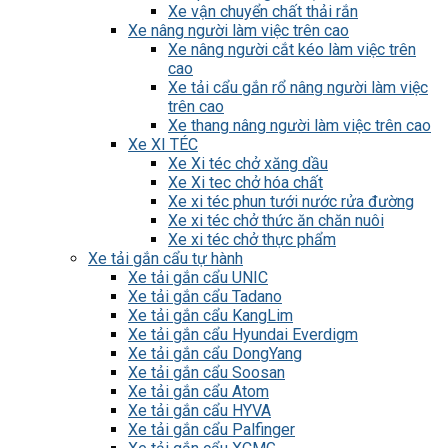
Xe vận chuyển chất thải rắn
Xe nâng người làm việc trên cao
Xe nâng người cắt kéo làm việc trên
cao
Xe tải cẩu gắn rổ nâng người làm việc
trên cao
Xe thang nâng người làm việc trên cao
Xe XI TÉC
Xe Xi téc chở xăng dầu
Xe Xi tec chở hóa chất
Xe xi téc phun tưới nước rửa đường
Xe xi téc chở thức ăn chăn nuôi
Xe xi téc chở thực phẩm
Xe tải gắn cẩu tự hành
Xe tải gắn cẩu UNIC
Xe tải gắn cẩu Tadano
Xe tải gắn cẩu KangLim
Xe tải gắn cẩu Hyundai Everdigm
Xe tải gắn cẩu DongYang
Xe tải gắn cẩu Soosan
Xe tải gắn cẩu Atom
Xe tải gắn cẩu HYVA
Xe tải gắn cẩu Palfinger