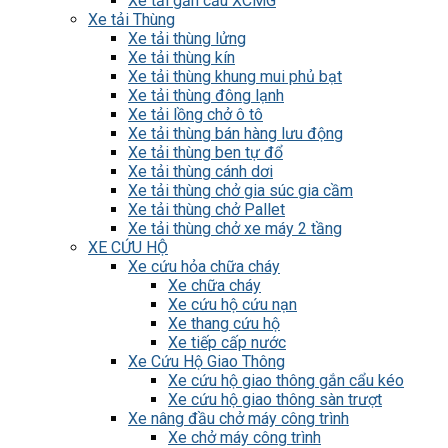
Xe tải gắn cẩu XCMG
Xe tải Thùng
Xe tải thùng lửng
Xe tải thùng kín
Xe tải thùng khung mui phủ bạt
Xe tải thùng đông lạnh
Xe tải lồng chở ô tô
Xe tải thùng bán hàng lưu động
Xe tải thùng ben tự đổ
Xe tải thùng cánh dơi
Xe tải thùng chở gia súc gia cầm
Xe tải thùng chở Pallet
Xe tải thùng chở xe máy 2 tầng
XE CỨU HỘ
Xe cứu hỏa chữa cháy
Xe chữa cháy
Xe cứu hộ cứu nạn
Xe thang cứu hộ
Xe tiếp cấp nước
Xe Cứu Hộ Giao Thông
Xe cứu hộ giao thông gắn cẩu kéo
Xe cứu hộ giao thông sàn trượt
Xe nâng đầu chở máy công trình
Xe chở máy công trình