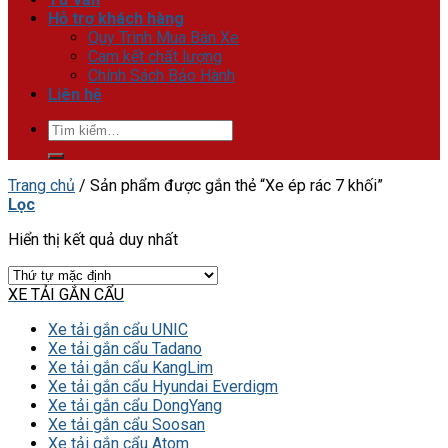
Hỗ trợ khách hàng
Quy Trình Mua Bán Xe
Cam kết chất lượng
Chính Sách Bảo Hành
Liên hệ
Tìm
kiếm:
Trang chủ
/
Sản phẩm được gắn thẻ “Xe ép rác 7 khối”
Lọc
Hiển thị kết quả duy nhất
XE TẢI GẮN CẨU
Xe tải gắn cẩu UNIC
Xe tải gắn cẩu Tadano
Xe tải gắn cẩu KangLim
Xe tải gắn cẩu Hyundai Everdigm
Xe tải gắn cẩu DongYang
Xe tải gắn cẩu Soosan
Xe tải gắn cẩu Atom