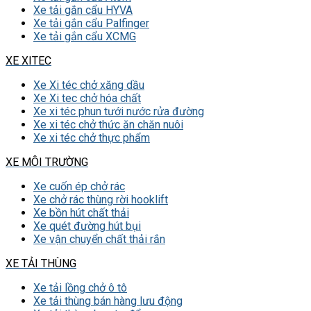
Xe tải gắn cẩu HYVA
Xe tải gắn cẩu Palfinger
Xe tải gắn cẩu XCMG
XE XITEC
Xe Xi téc chở xăng dầu
Xe Xi tec chở hóa chất
Xe xi téc phun tưới nước rửa đường
Xe xi téc chở thức ăn chăn nuôi
Xe xi téc chở thực phẩm
XE MÔI TRƯỜNG
Xe cuốn ép chở rác
Xe chở rác thùng rời hooklift
Xe bồn hút chất thải
Xe quét đường hút bụi
Xe vận chuyển chất thải rắn
XE TẢI THÙNG
Xe tải lồng chở ô tô
Xe tải thùng bán hàng lưu động