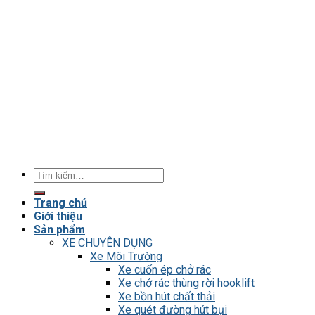
Tìm
kiếm:
Trang chủ
Giới thiệu
Sản phẩm
XE CHUYÊN DỤNG
Xe Môi Trường
Xe cuốn ép chở rác
Xe chở rác thùng rời hooklift
Xe bồn hút chất thải
Xe quét đường hút bụi