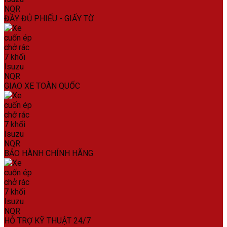
ĐẦY ĐỦ PHIẾU - GIẤY TỜ
GIAO XE TOÀN QUỐC
BẢO HÀNH CHÍNH HÃNG
HỖ TRỢ KỸ THUẬT 24/7