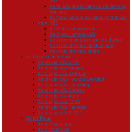
cao
Xe tải cẩu gắn rổ nâng người làm việc
trên cao
Xe thang nâng người làm việc trên cao
Xe XI TÉC
Xe Xi téc chở xăng dầu
Xe Xi tec chở hóa chất
Xe xi téc phun tưới nước rửa đường
Xe xi téc chở thức ăn chăn nuôi
Xe xi téc chở thực phẩm
Xe tải gắn cẩu tự hành
Xe tải gắn cẩu UNIC
Xe tải gắn cẩu Tadano
Xe tải gắn cẩu KangLim
Xe tải gắn cẩu Hyundai Everdigm
Xe tải gắn cẩu DongYang
Xe tải gắn cẩu Soosan
Xe tải gắn cẩu Atom
Xe tải gắn cẩu HYVA
Xe tải gắn cẩu Palfinger
Xe tải gắn cẩu XCMG
Xe tải Thùng
Xe tải thùng lửng
Xe tải thùng kín