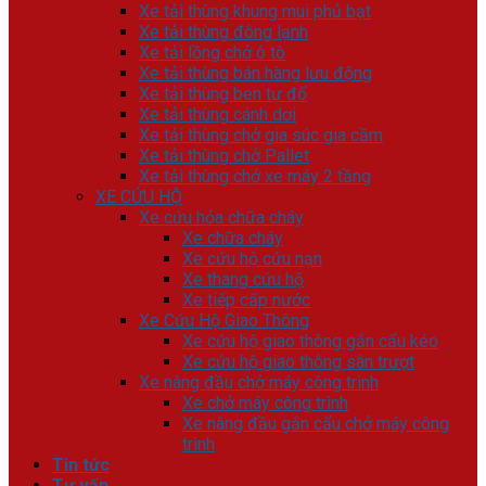
Xe tải thùng khung mui phủ bạt
Xe tải thùng đông lạnh
Xe tải lồng chở ô tô
Xe tải thùng bán hàng lưu động
Xe tải thùng ben tự đổ
Xe tải thùng cánh dơi
Xe tải thùng chở gia súc gia cầm
Xe tải thùng chở Pallet
Xe tải thùng chở xe máy 2 tầng
XE CỨU HỘ
Xe cứu hỏa chữa cháy
Xe chữa cháy
Xe cứu hộ cứu nạn
Xe thang cứu hộ
Xe tiếp cấp nước
Xe Cứu Hộ Giao Thông
Xe cứu hộ giao thông gắn cẩu kéo
Xe cứu hộ giao thông sàn trượt
Xe nâng đầu chở máy công trình
Xe chở máy công trình
Xe nâng đầu gắn cẩu chở máy công
trình
Tin tức
Tư vấn