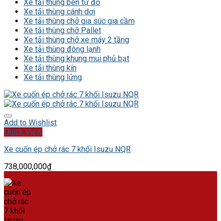
Xe tải thùng ben tự đổ
Xe tải thùng cánh dơi
Xe tải thùng chở gia súc gia cầm
Xe tải thùng chở Pallet
Xe tải thùng chở xe máy 2 tầng
Xe tải thùng đông lạnh
Xe tải thùng khung mui phủ bạt
Xe tải thùng kín
Xe tải thùng lửng
Add to Wishlist
Quick View
Xe cuốn ép chở rác 7 khối Isuzu NQR
738,000,000
₫