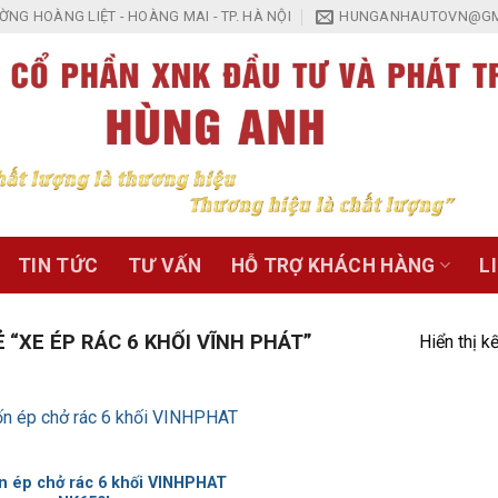
NG HOÀNG LIỆT - HOÀNG MAI - TP. HÀ NỘI
HUNGANHAUTOVN@GM
TIN TỨC
TƯ VẤN
HỖ TRỢ KHÁCH HÀNG
L
“XE ÉP RÁC 6 KHỐI VĨNH PHÁT”
Hiển thị k
Add to
Wishlist
n ép chở rác 6 khối VINHPHAT