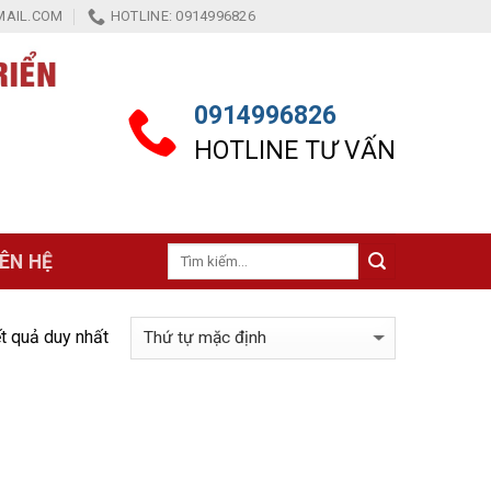
AIL.COM
HOTLINE: 0914996826
0914996826
HOTLINE TƯ VẤN
Tìm
IÊN HỆ
kiếm:
ết quả duy nhất