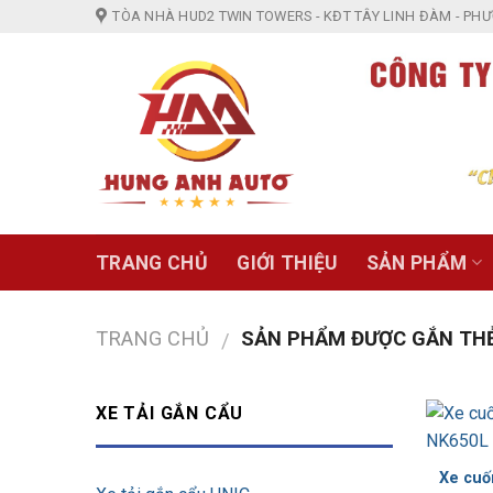
Skip
TÒA NHÀ HUD2 TWIN TOWERS - KĐT TÂY LINH ĐÀM - PHƯỜ
to
content
TRANG CHỦ
GIỚI THIỆU
SẢN PHẨM
TRANG CHỦ
SẢN PHẨM ĐƯỢC GẮN THẺ 
/
XE TẢI GẮN CẨU
Xe cuố