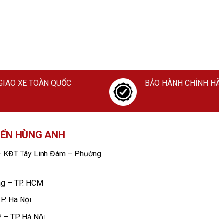
GIAO XE TOÀN QUỐC
BẢO HÀNH CHÍNH H
IỂN HÙNG ANH
 KĐT Tây Linh Đàm – Phường
ng – TP. HCM
P. Hà Nội
 – TP. Hà Nội