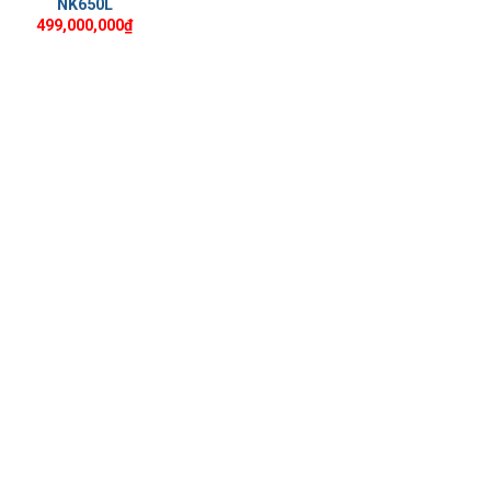
NK650L
499,000,000
₫