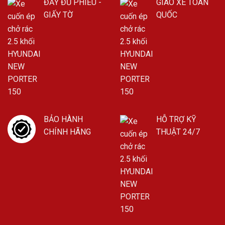
ĐẦY ĐỦ PHIẾU -
GIAO XE TOÀN
GIẤY TỜ
QUỐC
BẢO HÀNH
HỖ TRỢ KỸ
CHÍNH HÃNG
THUẬT 24/7