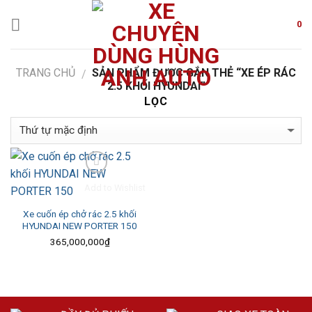
Skip
to
0
content
TRANG CHỦ
SẢN PHẨM ĐƯỢC GẮN THẺ “XE ÉP RÁC
/
2.5 KHỐI HYUNDAI”
LỌC
Add to Wishlist
Xe cuốn ép chở rác 2.5 khối
HYUNDAI NEW PORTER 150
365,000,000
₫