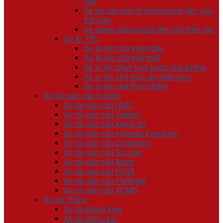
cao
Xe tải cẩu gắn rổ nâng người làm việc
trên cao
Xe thang nâng người làm việc trên cao
Xe XI TÉC
Xe Xi téc chở xăng dầu
Xe Xi tec chở hóa chất
Xe xi téc phun tưới nước rửa đường
Xe xi téc chở thức ăn chăn nuôi
Xe xi téc chở thực phẩm
Xe tải gắn cẩu tự hành
Xe tải gắn cẩu UNIC
Xe tải gắn cẩu Tadano
Xe tải gắn cẩu KangLim
Xe tải gắn cẩu Hyundai Everdigm
Xe tải gắn cẩu DongYang
Xe tải gắn cẩu Soosan
Xe tải gắn cẩu Atom
Xe tải gắn cẩu HYVA
Xe tải gắn cẩu Palfinger
Xe tải gắn cẩu XCMG
Xe tải Thùng
Xe tải thùng lửng
Xe tải thùng kín