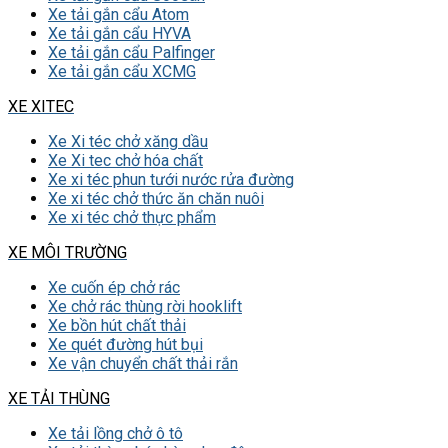
Xe tải gắn cẩu Atom
Xe tải gắn cẩu HYVA
Xe tải gắn cẩu Palfinger
Xe tải gắn cẩu XCMG
XE XITEC
Xe Xi téc chở xăng dầu
Xe Xi tec chở hóa chất
Xe xi téc phun tưới nước rửa đường
Xe xi téc chở thức ăn chăn nuôi
Xe xi téc chở thực phẩm
XE MÔI TRƯỜNG
Xe cuốn ép chở rác
Xe chở rác thùng rời hooklift
Xe bồn hút chất thải
Xe quét đường hút bụi
Xe vận chuyển chất thải rắn
XE TẢI THÙNG
Xe tải lồng chở ô tô