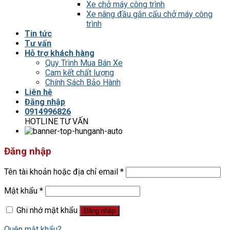
Xe chở máy công trình
Xe nâng đầu gắn cẩu chở máy công
trình
Tin tức
Tư vấn
Hỗ trợ khách hàng
Quy Trình Mua Bán Xe
Cam kết chất lượng
Chính Sách Bảo Hành
Liên hệ
Đăng nhập
0914996826
HOTLINE TƯ VẤN
Đăng nhập
Tên tài khoản hoặc địa chỉ email
*
Mật khẩu
*
Ghi nhớ mật khẩu
Đăng nhập
Quên mật khẩu?