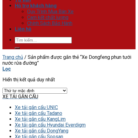
Hỗ trợ khách hàng
Quy Trình Mua Bán Xe
Cam kết chất lượng
Chính Sách Bảo Hành
Liên hệ
Tìm
kiếm:
Trang chủ
/
Sản phẩm được gắn thẻ “Xe Dongfeng phun tưới
nước rửa đường”
Lọc
Hiển thị kết quả duy nhất
XE TẢI GẮN CẨU
Xe tải gắn cẩu UNIC
Xe tải gắn cẩu Tadano
Xe tải gắn cẩu KangLim
Xe tải gắn cẩu Hyundai Everdigm
Xe tải gắn cẩu DongYang
Xe tải gắn cẩu Soosan