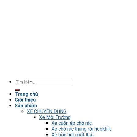
Tìm
kiếm:
Trang chủ
Giới thiệu
Sản phẩm
XE CHUYÊN DỤNG
Xe Môi Trường
Xe cuốn ép chở rác
Xe chở rác thùng rời hooklift
Xe bồn hút chất thải