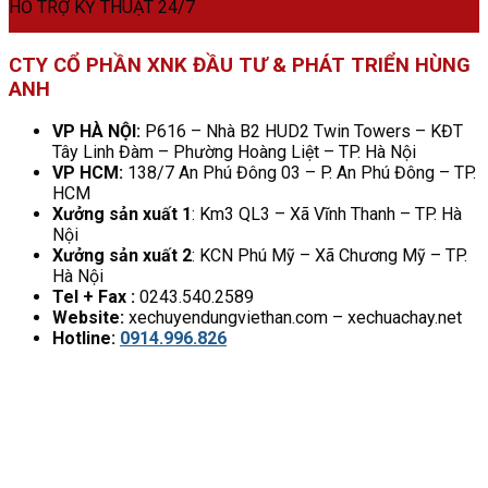
HỖ TRỢ KỸ THUẬT 24/7
CTY CỔ PHẦN XNK ĐẦU TƯ & PHÁT TRIỂN HÙNG
ANH
VP HÀ NỘI:
P616 – Nhà B2 HUD2 Twin Towers – KĐT
Tây Linh Đàm – Phường Hoàng Liệt – TP. Hà Nội
VP HCM:
138/7 An Phú Đông 03 – P. An Phú Đông – TP.
HCM
Xưởng sản xuất 1
: Km3 QL3 – Xã Vĩnh Thanh – TP. Hà
Nội
Xưởng sản xuất 2
: KCN Phú Mỹ – Xã Chương Mỹ – TP.
Hà Nội
Tel + Fax :
0243.540.2589
Website:
xechuyendungviethan.com – xechuachay.net
Hotline:
0914.996.826