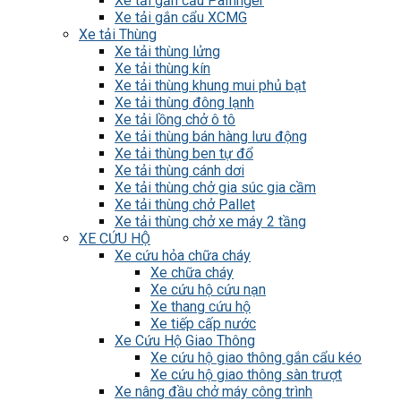
Xe tải gắn cẩu Palfinger
Xe tải gắn cẩu XCMG
Xe tải Thùng
Xe tải thùng lửng
Xe tải thùng kín
Xe tải thùng khung mui phủ bạt
Xe tải thùng đông lạnh
Xe tải lồng chở ô tô
Xe tải thùng bán hàng lưu động
Xe tải thùng ben tự đổ
Xe tải thùng cánh dơi
Xe tải thùng chở gia súc gia cầm
Xe tải thùng chở Pallet
Xe tải thùng chở xe máy 2 tầng
XE CỨU HỘ
Xe cứu hỏa chữa cháy
Xe chữa cháy
Xe cứu hộ cứu nạn
Xe thang cứu hộ
Xe tiếp cấp nước
Xe Cứu Hộ Giao Thông
Xe cứu hộ giao thông gắn cẩu kéo
Xe cứu hộ giao thông sàn trượt
Xe nâng đầu chở máy công trình