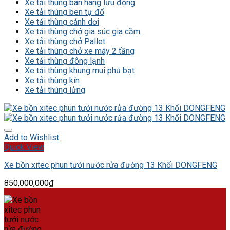
Xe tải thùng bán hàng lưu động
Xe tải thùng ben tự đổ
Xe tải thùng cánh dơi
Xe tải thùng chở gia súc gia cầm
Xe tải thùng chở Pallet
Xe tải thùng chở xe máy 2 tầng
Xe tải thùng đông lạnh
Xe tải thùng khung mui phủ bạt
Xe tải thùng kín
Xe tải thùng lửng
Add to Wishlist
Quick View
Xe bồn xitec phun tưới nước rửa đường 13 Khối DONGFENG
850,000,000
₫