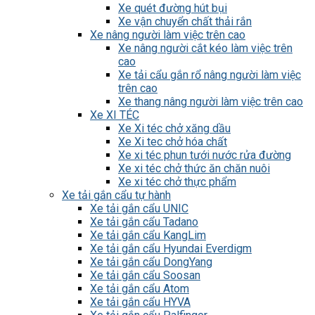
Xe quét đường hút bụi
Xe vận chuyển chất thải rắn
Xe nâng người làm việc trên cao
Xe nâng người cắt kéo làm việc trên
cao
Xe tải cẩu gắn rổ nâng người làm việc
trên cao
Xe thang nâng người làm việc trên cao
Xe XI TÉC
Xe Xi téc chở xăng dầu
Xe Xi tec chở hóa chất
Xe xi téc phun tưới nước rửa đường
Xe xi téc chở thức ăn chăn nuôi
Xe xi téc chở thực phẩm
Xe tải gắn cẩu tự hành
Xe tải gắn cẩu UNIC
Xe tải gắn cẩu Tadano
Xe tải gắn cẩu KangLim
Xe tải gắn cẩu Hyundai Everdigm
Xe tải gắn cẩu DongYang
Xe tải gắn cẩu Soosan
Xe tải gắn cẩu Atom
Xe tải gắn cẩu HYVA