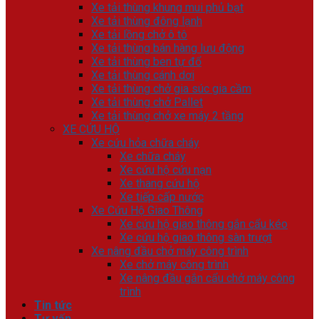
Xe tải thùng khung mui phủ bạt
Xe tải thùng đông lạnh
Xe tải lồng chở ô tô
Xe tải thùng bán hàng lưu động
Xe tải thùng ben tự đổ
Xe tải thùng cánh dơi
Xe tải thùng chở gia súc gia cầm
Xe tải thùng chở Pallet
Xe tải thùng chở xe máy 2 tầng
XE CỨU HỘ
Xe cứu hỏa chữa cháy
Xe chữa cháy
Xe cứu hộ cứu nạn
Xe thang cứu hộ
Xe tiếp cấp nước
Xe Cứu Hộ Giao Thông
Xe cứu hộ giao thông gắn cẩu kéo
Xe cứu hộ giao thông sàn trượt
Xe nâng đầu chở máy công trình
Xe chở máy công trình
Xe nâng đầu gắn cẩu chở máy công
trình
Tin tức
Tư vấn