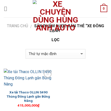
Skip
0
to
content
TRANG CHỦ
SẢN PHẨM ĐƯỢC GẮN THẺ “XE ĐÔNG
/
LẠNH”
LỌC
Add to
Wishlist
Xe tải Thaco OLLIN S490
Thùng Đông Lạnh gắn Bửng
Nâng
415,000,000
₫