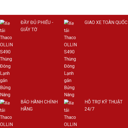
ĐẦY ĐỦ PHIẾU -
GIAO XE TOÀN QUỐC
GIẤY TỜ
BẢO HÀNH CHÍNH
HỖ TRỢ KỸ THUẬT
HÃNG
24/7