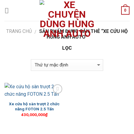
Skip
0
to
content
TRANG CHỦ
SẢN PHẨM ĐƯỢC GẮN THẺ “XE CỨU HỘ
/
HÙNG ANH AUTO”
LỌC
Add to
Wishlist
Xe cứu hộ sàn trượt 2 chức
năng FOTON 2.5 Tấn
430,000,000
₫