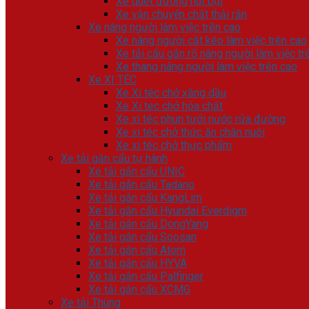
Xe quét đường hút bụi
Xe vận chuyển chất thải rắn
Xe nâng người làm việc trên cao
Xe nâng người cắt kéo làm việc trên cao
Xe tải cẩu gắn rổ nâng người làm việc tr
Xe thang nâng người làm việc trên cao
Xe XI TÉC
Xe Xi téc chở xăng dầu
Xe Xi tec chở hóa chất
Xe xi téc phun tưới nước rửa đường
Xe xi téc chở thức ăn chăn nuôi
Xe xi téc chở thực phẩm
Xe tải gắn cẩu tự hành
Xe tải gắn cẩu UNIC
Xe tải gắn cẩu Tadano
Xe tải gắn cẩu KangLim
Xe tải gắn cẩu Hyundai Everdigm
Xe tải gắn cẩu DongYang
Xe tải gắn cẩu Soosan
Xe tải gắn cẩu Atom
Xe tải gắn cẩu HYVA
Xe tải gắn cẩu Palfinger
Xe tải gắn cẩu XCMG
Xe tải Thùng