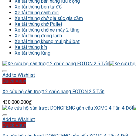
Xe tải thùng bán hàng lưu động
Xe tải thùng ben tự đổ
Xe tải thùng cánh dơi
Xe tải thùng chở gia súc gia cầm
Xe tải thùng chở Pallet
Xe tải thùng chở xe máy 2 tầng
Xe tải thùng đông lạnh
Xe tải thùng khung mui phủ bạt
Xe tải thùng kín
Xe tải thùng lửng
Add to Wishlist
Quick View
Xe cứu hộ sàn trượt 2 chức năng FOTON 2.5 Tấn
430,000,000
₫
Add to Wishlist
Quick View
Xe cứu hộ sàn trượt DONGFENG gắn cẩu XCMG 4 Tấn 4 Đốt