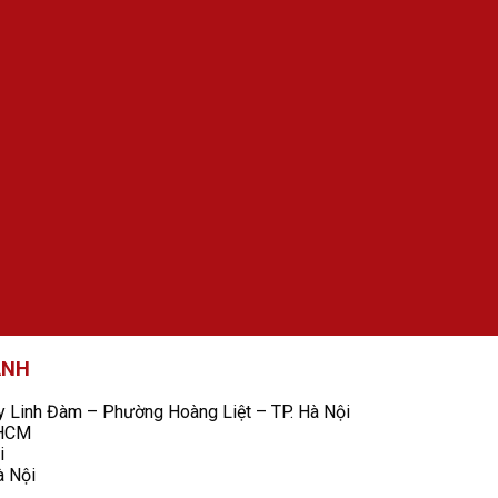
ANH
Linh Đàm – Phường Hoàng Liệt – TP. Hà Nội
 HCM
i
à Nội