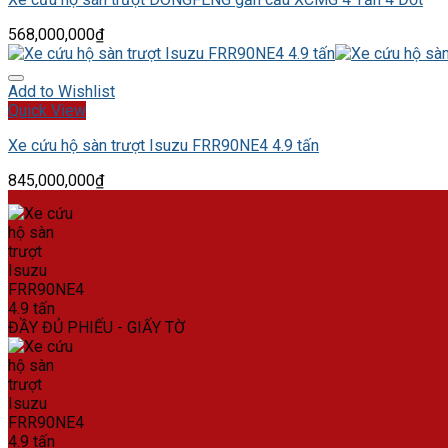
568,000,000
₫
Add to Wishlist
Quick View
Xe cứu hộ sàn trượt Isuzu FRR90NE4 4.9 tấn
845,000,000
₫
ĐẦY ĐỦ PHIẾU - GIẤY TỜ