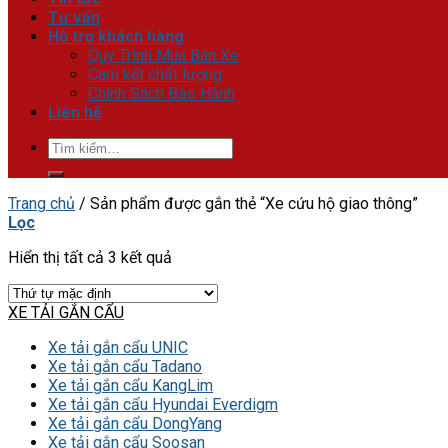
Tư vấn
Hỗ trợ khách hàng
Quy Trình Mua Bán Xe
Cam kết chất lượng
Chính Sách Bảo Hành
Liên hệ
Tìm
kiếm:
Trang chủ
/
Sản phẩm được gắn thẻ “Xe cứu hộ giao thông”
Lọc
Hiển thị tất cả 3 kết quả
XE TẢI GẮN CẨU
Xe tải gắn cẩu UNIC
Xe tải gắn cẩu Tadano
Xe tải gắn cẩu KangLim
Xe tải gắn cẩu Hyundai Everdigm
Xe tải gắn cẩu DongYang
Xe tải gắn cẩu Soosan