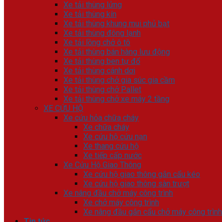
Xe tải thùng lửng
Xe tải thùng kín
Xe tải thùng khung mui phủ bạt
Xe tải thùng đông lạnh
Xe tải lồng chở ô tô
Xe tải thùng bán hàng lưu động
Xe tải thùng ben tự đổ
Xe tải thùng cánh dơi
Xe tải thùng chở gia súc gia cầm
Xe tải thùng chở Pallet
Xe tải thùng chở xe máy 2 tầng
XE CỨU HỘ
Xe cứu hỏa chữa cháy
Xe chữa cháy
Xe cứu hộ cứu nạn
Xe thang cứu hộ
Xe tiếp cấp nước
Xe Cứu Hộ Giao Thông
Xe cứu hộ giao thông gắn cẩu kéo
Xe cứu hộ giao thông sàn trượt
Xe nâng đầu chở máy công trình
Xe chở máy công trình
Xe nâng đầu gắn cẩu chở máy công trình
Tin tức