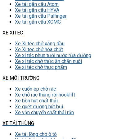
Xe tải gắn cẩu Atom
Xe tải gắn cẩu HYVA
Xe tải gắn cẩu Palfinger
Xe tải gắn cẩu XCMG
XE XITEC
Xe Xi téc chở xăng dầu
Xe Xi tec chở hóa chất
Xe xi téc phun tưới nước rửa đường
Xe xi téc chở thức ăn chăn nuôi
Xe xi téc chở thực phẩm
XE MÔI TRƯỜNG
Xe cuốn ép chở rác
Xe chở rác thùng rời hooklift
Xe bồn hút chất thải
Xe quét đường hút bụi
Xe vận chuyển chất thải rắn
XE TẢI THÙNG
Xe tải lồng chở ô tô