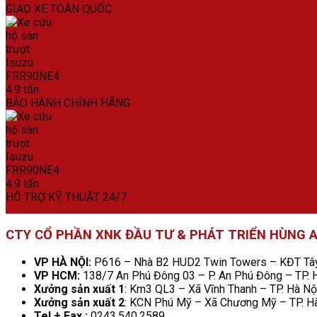
GIAO XE TOÀN QUỐC
BẢO HÀNH CHÍNH HÃNG
HỖ TRỢ KỸ THUẬT 24/7
CTY CỔ PHẦN XNK ĐẦU TƯ & PHÁT TRIỂN HÙNG 
VP HÀ NỘI:
P616 – Nhà B2 HUD2 Twin Towers – KĐT Tây 
VP HCM:
138/7 An Phú Đông 03 – P. An Phú Đông – TP.
Xưởng sản xuất 1
: Km3 QL3 – Xã Vĩnh Thanh – TP. Hà Nộ
Xưởng sản xuất 2
: KCN Phú Mỹ – Xã Chương Mỹ – TP. H
Tel + Fax :
0243.540.2589