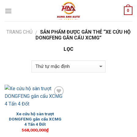
Skip
0
to
content
TRANG CHỦ
SẢN PHẨM ĐƯỢC GẮN THẺ “XE CỨU HỘ
/
DONGFENG GẮN CẨU XCMG”
LỌC
Add to
Wishlist
Xe cứu hộ sàn trượt
DONGFENG gắn cẩu XCMG
4 Tấn 4 Đốt
568,000,000
₫