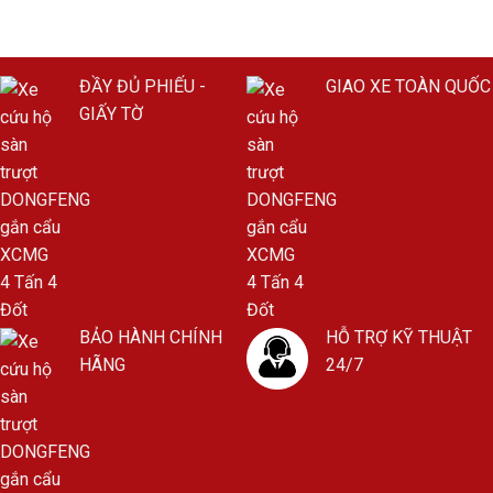
ĐẦY ĐỦ PHIẾU -
GIAO XE TOÀN QUỐC
GIẤY TỜ
BẢO HÀNH CHÍNH
HỖ TRỢ KỸ THUẬT
HÃNG
24/7