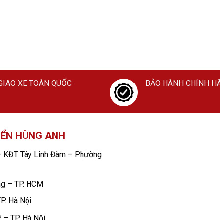
GIAO XE TOÀN QUỐC
BẢO HÀNH CHÍNH H
IỂN HÙNG ANH
 KĐT Tây Linh Đàm – Phường
ng – TP. HCM
P. Hà Nội
 – TP. Hà Nội