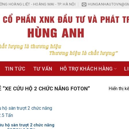
NG HOÀNG LIỆT - HOÀNG MAI - TP. HÀ NỘI
HUNGANHAUTOVN@GM
TIN TỨC
TƯ VẤN
HỖ TRỢ KHÁCH HÀNG
L
 “XE CỨU HỘ 2 CHỨC NĂNG FOTON”
Hiển thị k
Add to
Wishlist
ứu hộ sàn trượt 2 chức năng