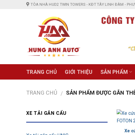
Skip
TÒA NHÀ HUD2 TWIN TOWERS - KĐT TÂY LINH ĐÀM - PHƯỜ
to
content
TRANG CHỦ
GIỚI THIỆU
SẢN PHẨM
TRANG CHỦ
SẢN PHẨM ĐƯỢC GẮN THẺ
/
XE TẢI GẮN CẨU
Xe c