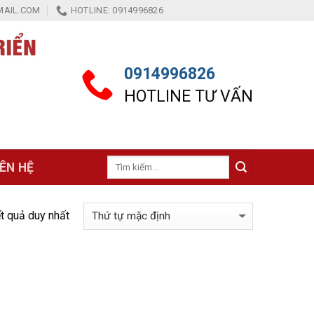
AIL.COM
HOTLINE: 0914996826
0914996826
HOTLINE TƯ VẤN
Tìm
IÊN HỆ
kiếm:
ết quả duy nhất