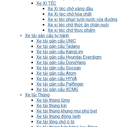
Xe XI TÉC
Xe Xi téc chở xăng dầu
Xe Xi tec chở hóa chất
Xe xi téc phun tưới nước rửa đường
Xe xi téc chở thức ăn chăn nuôi
Xe xi téc chở thực phẩm
Xe tải gắn cẩu tự hành
Xe tải gắn cẩu UNIC
Xe tải gắn cẩu Tadano
Xe tải gắn cẩu KangLim
Xe tải gắn cẩu Hyundai Everdigm
Xe tải gắn cẩu DongYang
Xe tải gắn cẩu Soosan
Xe tải gắn cẩu Atom
Xe tải gắn cẩu HYVA
Xe tải gắn cẩu Palfinger
Xe tải gắn cẩu XCMG
Xe tải Thùng
Xe tải thùng lửng
Xe tải thùng kín
Xe tải thùng khung mui phủ bạt
Xe tải thùng đông lạnh
Xe tải lồng chở ô tô