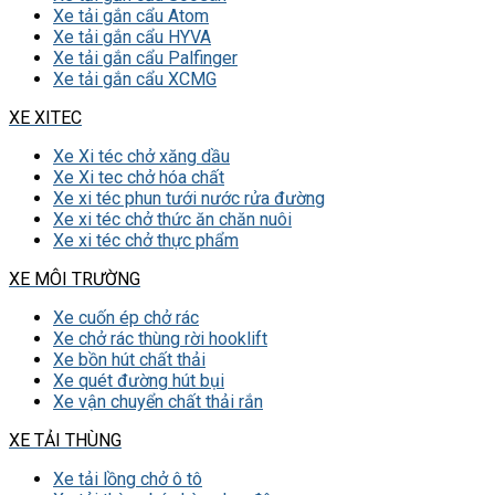
Xe tải gắn cẩu Atom
Xe tải gắn cẩu HYVA
Xe tải gắn cẩu Palfinger
Xe tải gắn cẩu XCMG
XE XITEC
Xe Xi téc chở xăng dầu
Xe Xi tec chở hóa chất
Xe xi téc phun tưới nước rửa đường
Xe xi téc chở thức ăn chăn nuôi
Xe xi téc chở thực phẩm
XE MÔI TRƯỜNG
Xe cuốn ép chở rác
Xe chở rác thùng rời hooklift
Xe bồn hút chất thải
Xe quét đường hút bụi
Xe vận chuyển chất thải rắn
XE TẢI THÙNG
Xe tải lồng chở ô tô