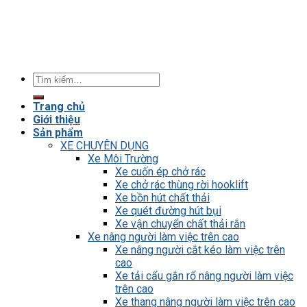
Tìm
kiếm:
Trang chủ
Giới thiệu
Sản phẩm
XE CHUYÊN DỤNG
Xe Môi Trường
Xe cuốn ép chở rác
Xe chở rác thùng rời hooklift
Xe bồn hút chất thải
Xe quét đường hút bụi
Xe vận chuyển chất thải rắn
Xe nâng người làm việc trên cao
Xe nâng người cắt kéo làm việc trên
cao
Xe tải cẩu gắn rổ nâng người làm việc
trên cao
Xe thang nâng người làm việc trên cao