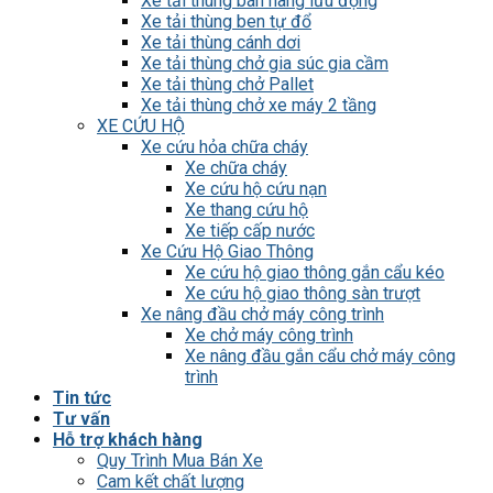
Xe tải thùng bán hàng lưu động
Xe tải thùng ben tự đổ
Xe tải thùng cánh dơi
Xe tải thùng chở gia súc gia cầm
Xe tải thùng chở Pallet
Xe tải thùng chở xe máy 2 tầng
XE CỨU HỘ
Xe cứu hỏa chữa cháy
Xe chữa cháy
Xe cứu hộ cứu nạn
Xe thang cứu hộ
Xe tiếp cấp nước
Xe Cứu Hộ Giao Thông
Xe cứu hộ giao thông gắn cẩu kéo
Xe cứu hộ giao thông sàn trượt
Xe nâng đầu chở máy công trình
Xe chở máy công trình
Xe nâng đầu gắn cẩu chở máy công
trình
Tin tức
Tư vấn
Hỗ trợ khách hàng
Quy Trình Mua Bán Xe
Cam kết chất lượng