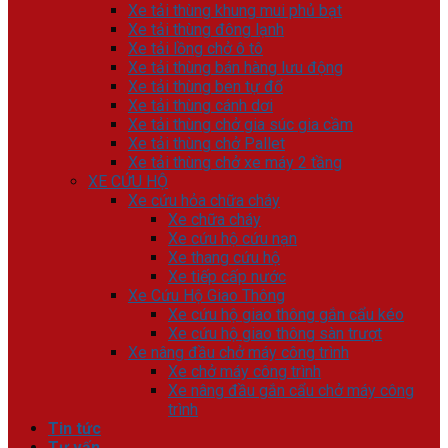
Xe tải thùng khung mui phủ bạt
Xe tải thùng đông lạnh
Xe tải lồng chở ô tô
Xe tải thùng bán hàng lưu động
Xe tải thùng ben tự đổ
Xe tải thùng cánh dơi
Xe tải thùng chở gia súc gia cầm
Xe tải thùng chở Pallet
Xe tải thùng chở xe máy 2 tầng
XE CỨU HỘ
Xe cứu hỏa chữa cháy
Xe chữa cháy
Xe cứu hộ cứu nạn
Xe thang cứu hộ
Xe tiếp cấp nước
Xe Cứu Hộ Giao Thông
Xe cứu hộ giao thông gắn cẩu kéo
Xe cứu hộ giao thông sàn trượt
Xe nâng đầu chở máy công trình
Xe chở máy công trình
Xe nâng đầu gắn cẩu chở máy công
trình
Tin tức
Tư vấn