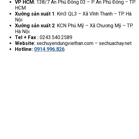
VP HCM:
138/7 An Phú Đông 03 – P. An Phú Đông – TP.
HCM
Xưởng sản xuất 1
: Km3 QL3 – Xã Vĩnh Thanh – TP. Hà
Nội
Xưởng sản xuất 2
: KCN Phú Mỹ – Xã Chương Mỹ – TP.
Hà Nội
Tel + Fax :
0243.540.2589
Website:
xechuyendungviethan.com – xechuachay.net
Hotline:
0914.996.826