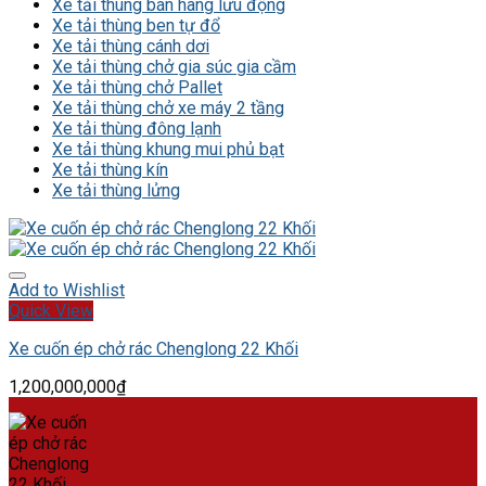
Xe tải thùng bán hàng lưu động
Xe tải thùng ben tự đổ
Xe tải thùng cánh dơi
Xe tải thùng chở gia súc gia cầm
Xe tải thùng chở Pallet
Xe tải thùng chở xe máy 2 tầng
Xe tải thùng đông lạnh
Xe tải thùng khung mui phủ bạt
Xe tải thùng kín
Xe tải thùng lửng
Add to Wishlist
Quick View
Xe cuốn ép chở rác Chenglong 22 Khối
1,200,000,000
₫