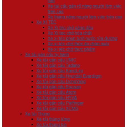
cao
Xe tải cẩu gắn rổ nâng người làm việc
trên cao
Xe thang nâng người làm việc trên cao
Xe XI TÉC
Xe Xi téc chở xăng dầu
Xe Xi tec chở hóa chất
Xe xi téc phun tưới nước rửa đường
Xe xi téc chở thức ăn chăn nuôi
Xe xi téc chở thực phẩm
Xe tải gắn cẩu tự hành
Xe tải gắn cẩu UNIC
Xe tải gắn cẩu Tadano
Xe tải gắn cẩu KangLim
Xe tải gắn cẩu Hyundai Everdigm
Xe tải gắn cẩu DongYang
Xe tải gắn cẩu Soosan
Xe tải gắn cẩu Atom
Xe tải gắn cẩu HYVA
Xe tải gắn cẩu Palfinger
Xe tải gắn cẩu XCMG
Xe tải Thùng
Xe tải thùng lửng
Xe tải thùng kín