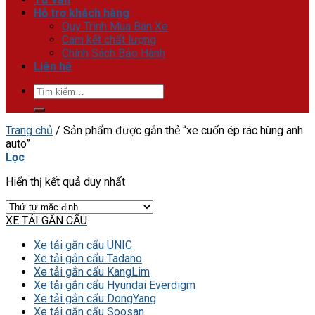
Hỗ trợ khách hàng
Quy Trình Mua Bán Xe
Cam kết chất lượng
Chính Sách Bảo Hành
Liên hệ
Tìm
kiếm:
Trang chủ
/
Sản phẩm được gắn thẻ “xe cuốn ép rác hùng anh
auto”
Lọc
Hiển thị kết quả duy nhất
XE TẢI GẮN CẨU
Xe tải gắn cẩu UNIC
Xe tải gắn cẩu Tadano
Xe tải gắn cẩu KangLim
Xe tải gắn cẩu Hyundai Everdigm
Xe tải gắn cẩu DongYang
Xe tải gắn cẩu Soosan