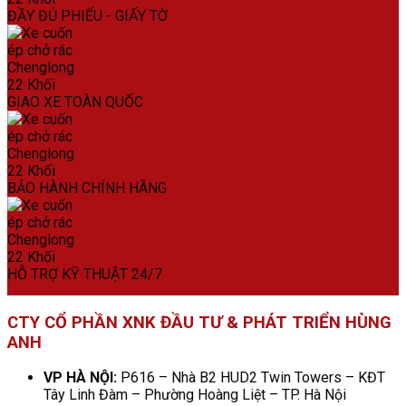
ĐẦY ĐỦ PHIẾU - GIẤY TỜ
GIAO XE TOÀN QUỐC
BẢO HÀNH CHÍNH HÃNG
HỖ TRỢ KỸ THUẬT 24/7
CTY CỔ PHẦN XNK ĐẦU TƯ & PHÁT TRIỂN HÙNG
ANH
VP HÀ NỘI:
P616 – Nhà B2 HUD2 Twin Towers – KĐT
Tây Linh Đàm – Phường Hoàng Liệt – TP. Hà Nội