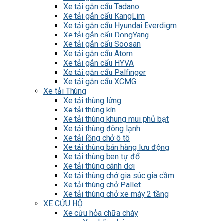
Xe tải gắn cẩu Tadano
Xe tải gắn cẩu KangLim
Xe tải gắn cẩu Hyundai Everdigm
Xe tải gắn cẩu DongYang
Xe tải gắn cẩu Soosan
Xe tải gắn cẩu Atom
Xe tải gắn cẩu HYVA
Xe tải gắn cẩu Palfinger
Xe tải gắn cẩu XCMG
Xe tải Thùng
Xe tải thùng lửng
Xe tải thùng kín
Xe tải thùng khung mui phủ bạt
Xe tải thùng đông lạnh
Xe tải lồng chở ô tô
Xe tải thùng bán hàng lưu động
Xe tải thùng ben tự đổ
Xe tải thùng cánh dơi
Xe tải thùng chở gia súc gia cầm
Xe tải thùng chở Pallet
Xe tải thùng chở xe máy 2 tầng
XE CỨU HỘ
Xe cứu hỏa chữa cháy