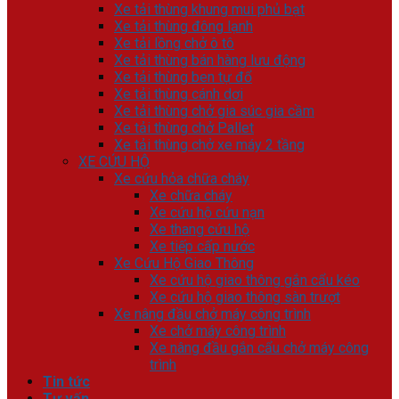
Xe tải thùng khung mui phủ bạt
Xe tải thùng đông lạnh
Xe tải lồng chở ô tô
Xe tải thùng bán hàng lưu động
Xe tải thùng ben tự đổ
Xe tải thùng cánh dơi
Xe tải thùng chở gia súc gia cầm
Xe tải thùng chở Pallet
Xe tải thùng chở xe máy 2 tầng
XE CỨU HỘ
Xe cứu hỏa chữa cháy
Xe chữa cháy
Xe cứu hộ cứu nạn
Xe thang cứu hộ
Xe tiếp cấp nước
Xe Cứu Hộ Giao Thông
Xe cứu hộ giao thông gắn cẩu kéo
Xe cứu hộ giao thông sàn trượt
Xe nâng đầu chở máy công trình
Xe chở máy công trình
Xe nâng đầu gắn cẩu chở máy công
trình
Tin tức
Tư vấn