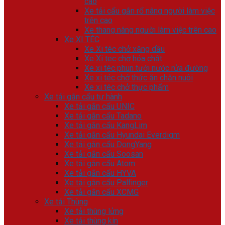
cao
Xe tải cẩu gắn rổ nâng người làm việc
trên cao
Xe thang nâng người làm việc trên cao
Xe XI TÉC
Xe Xi téc chở xăng dầu
Xe Xi tec chở hóa chất
Xe xi téc phun tưới nước rửa đường
Xe xi téc chở thức ăn chăn nuôi
Xe xi téc chở thực phẩm
Xe tải gắn cẩu tự hành
Xe tải gắn cẩu UNIC
Xe tải gắn cẩu Tadano
Xe tải gắn cẩu KangLim
Xe tải gắn cẩu Hyundai Everdigm
Xe tải gắn cẩu DongYang
Xe tải gắn cẩu Soosan
Xe tải gắn cẩu Atom
Xe tải gắn cẩu HYVA
Xe tải gắn cẩu Palfinger
Xe tải gắn cẩu XCMG
Xe tải Thùng
Xe tải thùng lửng
Xe tải thùng kín