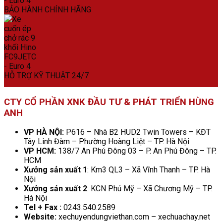
BẢO HÀNH CHÍNH HÃNG
HỖ TRỢ KỸ THUẬT 24/7
CTY CỔ PHẦN XNK ĐẦU TƯ & PHÁT TRIỂN HÙNG
ANH
VP HÀ NỘI:
P616 – Nhà B2 HUD2 Twin Towers – KĐT
Tây Linh Đàm – Phường Hoàng Liệt – TP. Hà Nội
VP HCM:
138/7 An Phú Đông 03 – P. An Phú Đông – TP.
HCM
Xưởng sản xuất 1
: Km3 QL3 – Xã Vĩnh Thanh – TP. Hà
Nội
Xưởng sản xuất 2
: KCN Phú Mỹ – Xã Chương Mỹ – TP.
Hà Nội
Tel + Fax :
0243.540.2589
Website:
xechuyendungviethan.com – xechuachay.net