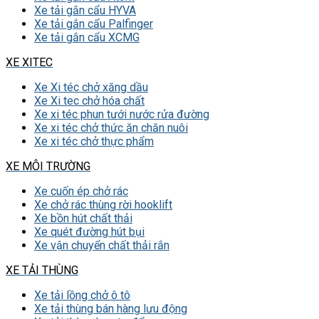
Xe tải gắn cẩu HYVA
Xe tải gắn cẩu Palfinger
Xe tải gắn cẩu XCMG
XE XITEC
Xe Xi téc chở xăng dầu
Xe Xi tec chở hóa chất
Xe xi téc phun tưới nước rửa đường
Xe xi téc chở thức ăn chăn nuôi
Xe xi téc chở thực phẩm
XE MÔI TRƯỜNG
Xe cuốn ép chở rác
Xe chở rác thùng rời hooklift
Xe bồn hút chất thải
Xe quét đường hút bụi
Xe vận chuyển chất thải rắn
XE TẢI THÙNG
Xe tải lồng chở ô tô
Xe tải thùng bán hàng lưu động