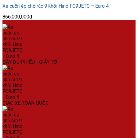
Xe cuốn ép chở rác 9 khối Hino FC9JETC – Euro 4
866,000,000
₫
ĐẦY ĐỦ PHIẾU - GIẤY TỜ
GIAO XE TOÀN QUỐC