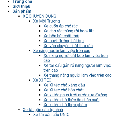
Trang chủ
Giới thiệu
Sản phẩm
XE CHUYÊN DỤNG
Xe Môi Trường
Xe cuốn ép chở rác
Xe chở rác thùng rời hooklift
Xe bồn hút chất thải
Xe quét đường hút bụi
Xe vận chuyển chất thải rắn
Xe nâng người làm việc trên cao
Xe nâng người cắt kéo làm việc trên
cao
Xe tải cẩu gắn rổ nâng người làm việc
trên cao
Xe thang nâng người làm việc trên cao
Xe XI TÉC
Xe Xi téc chở xăng dầu
Xe Xi tec chở hóa chất
Xe xi téc phun tưới nước rửa đường
Xe xi téc chở thức ăn chăn nuôi
Xe xi téc chở thực phẩm
Xe tải gắn cẩu tự hành
Xe tải gắn cẩu UNIC