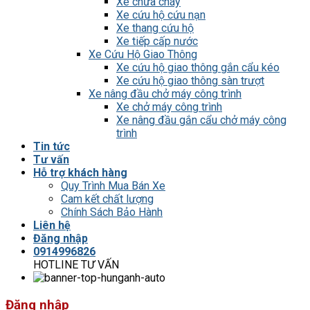
Xe chữa cháy
Xe cứu hộ cứu nạn
Xe thang cứu hộ
Xe tiếp cấp nước
Xe Cứu Hộ Giao Thông
Xe cứu hộ giao thông gắn cẩu kéo
Xe cứu hộ giao thông sàn trượt
Xe nâng đầu chở máy công trình
Xe chở máy công trình
Xe nâng đầu gắn cẩu chở máy công
trình
Tin tức
Tư vấn
Hỗ trợ khách hàng
Quy Trình Mua Bán Xe
Cam kết chất lượng
Chính Sách Bảo Hành
Liên hệ
Đăng nhập
0914996826
HOTLINE TƯ VẤN
Đăng nhập