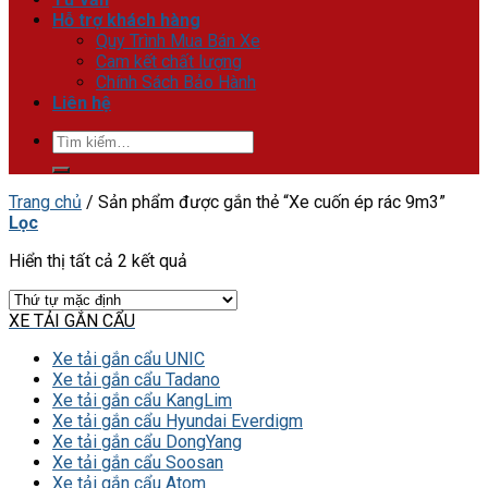
Hỗ trợ khách hàng
Quy Trình Mua Bán Xe
Cam kết chất lượng
Chính Sách Bảo Hành
Liên hệ
Tìm
kiếm:
Trang chủ
/
Sản phẩm được gắn thẻ “Xe cuốn ép rác 9m3”
Lọc
Hiển thị tất cả 2 kết quả
XE TẢI GẮN CẨU
Xe tải gắn cẩu UNIC
Xe tải gắn cẩu Tadano
Xe tải gắn cẩu KangLim
Xe tải gắn cẩu Hyundai Everdigm
Xe tải gắn cẩu DongYang
Xe tải gắn cẩu Soosan
Xe tải gắn cẩu Atom