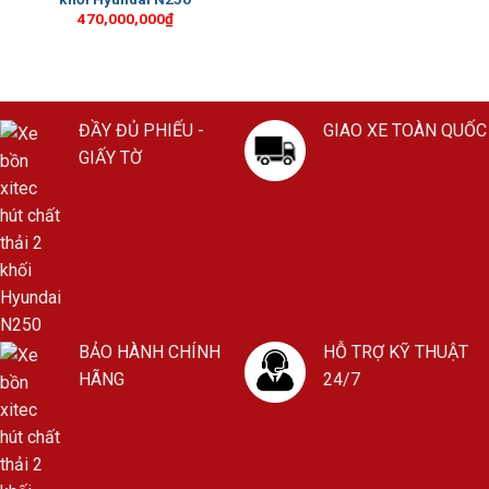
470,000,000
₫
ĐẦY ĐỦ PHIẾU -
GIAO XE TOÀN QUỐC
GIẤY TỜ
BẢO HÀNH CHÍNH
HỖ TRỢ KỸ THUẬT
HÃNG
24/7