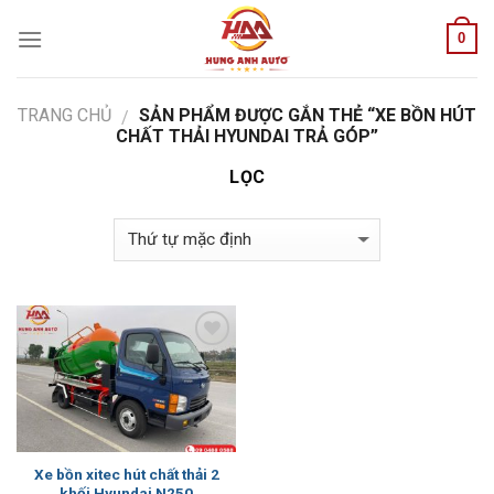
Skip
0
to
content
TRANG CHỦ
SẢN PHẨM ĐƯỢC GẮN THẺ “XE BỒN HÚT
/
CHẤT THẢI HYUNDAI TRẢ GÓP”
LỌC
Add to
Wishlist
Xe bồn xitec hút chất thải 2
khối Hyundai N250