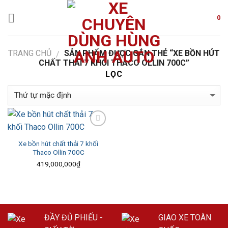
Skip
to
0
content
TRANG CHỦ
SẢN PHẨM ĐƯỢC GẮN THẺ “XE BỒN HÚT
/
CHẤT THẢI 7 KHỐI THACO OLLIN 700C”
LỌC
Add to
Wishlist
Xe bồn hút chất thải 7 khối
Thaco Ollin 700C
419,000,000
₫
ĐẦY ĐỦ PHIẾU -
GIAO XE TOÀN