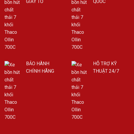
GIẤY TỜ
QUỐC
BẢO HÀNH
HỖ TRỢ KỸ
CHÍNH HÃNG
THUẬT 24/7