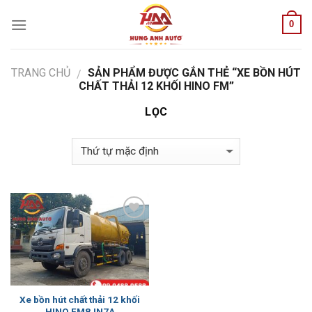
Skip
0
to
content
TRANG CHỦ
SẢN PHẨM ĐƯỢC GẮN THẺ “XE BỒN HÚT
/
CHẤT THẢI 12 KHỐI HINO FM”
LỌC
Add to
Wishlist
Xe bồn hút chất thải 12 khối
HINO FM8JN7A