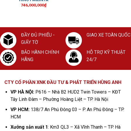
746,000,000
₫
ĐẦY ĐỦ PHIẾU -
GIAO XE TOÀN QUỐC
GIẤY TỜ
BẢO HÀNH CHÍNH
HỖ TRỢ KỸ THUẬT
HÃNG
24/7
CTY CỔ PHẦN XNK ĐẦU TƯ & PHÁT TRIỂN HÙNG ANH
VP HÀ NỘI:
P616 – Nhà B2 HUD2 Twin Towers – KĐT
Tây Linh Đàm – Phường Hoàng Liệt – TP. Hà Nội
VP HCM:
138/7 An Phú Đông 03 – P. An Phú Đông – TP.
HCM
Xưởng sản xuất 1
: Km3 QL3 – Xã Vĩnh Thanh – TP. Hà