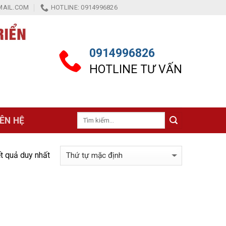
AIL.COM
HOTLINE: 0914996826
0914996826
HOTLINE TƯ VẤN
Tìm
IÊN HỆ
kiếm:
ết quả duy nhất