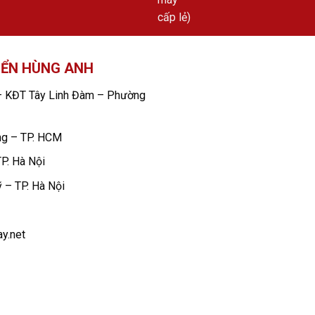
IỂN HÙNG ANH
 KĐT Tây Linh Đàm – Phường
ng – TP. HCM
P. Hà Nội
 – TP. Hà Nội
y.net