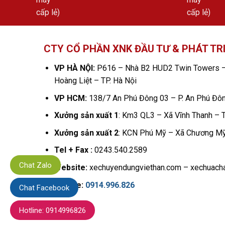
CTY CỔ PHẦN XNK ĐẦU TƯ & PHÁT TR
VP HÀ NỘI:
P616 – Nhà B2 HUD2 Twin Towers –
Hoàng Liệt – TP. Hà Nội
VP HCM:
138/7 An Phú Đông 03 – P. An Phú Đô
Xưởng sản xuất 1
: Km3 QL3 – Xã Vĩnh Thanh – T
Xưởng sản xuất 2
: KCN Phú Mỹ – Xã Chương Mỹ
Tel + Fax :
0243.540.2589
Chat Zalo
Website:
xechuyendungviethan.com – xechuacha
Hotline:
0914.996.826
Chat Facebook
Hotline: 0914996826