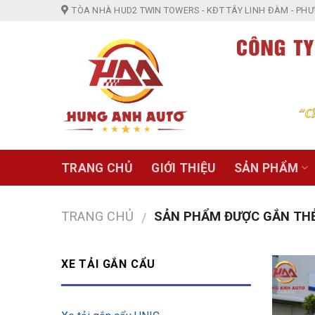
Skip
TÒA NHÀ HUD2 TWIN TOWERS - KĐT TÂY LINH ĐÀM - PHƯỜ
to
content
TRANG CHỦ
GIỚI THIỆU
SẢN PHẨM
TRANG CHỦ
SẢN PHẨM ĐƯỢC GẮN THẺ 
/
XE TẢI GẮN CẨU