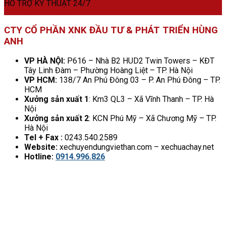
HỖ TRỢ KỸ THUẬT 24/7
CTY CỔ PHẦN XNK ĐẦU TƯ & PHÁT TRIỂN HÙNG
ANH
VP HÀ NỘI:
P616 – Nhà B2 HUD2 Twin Towers – KĐT
Tây Linh Đàm – Phường Hoàng Liệt – TP. Hà Nội
VP HCM:
138/7 An Phú Đông 03 – P. An Phú Đông – TP.
HCM
Xưởng sản xuất 1
: Km3 QL3 – Xã Vĩnh Thanh – TP. Hà
Nội
Xưởng sản xuất 2
: KCN Phú Mỹ – Xã Chương Mỹ – TP.
Hà Nội
Tel + Fax :
0243.540.2589
Website:
xechuyendungviethan.com – xechuachay.net
Hotline:
0914.996.826