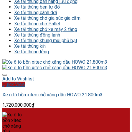
Xe tải thùng bán hàng lưu động
Xe tải thùng ben tự đổ
Xe tải thùng cánh dơi
Xe tải thùng chở gia súc gia cầm
Xe tải thùng chở Pallet
Xe tải thùng chở xe máy 2 tầng
Xe tải thùng đông lạnh
Xe tải thùng khung mui phủ bạt
Xe tải thùng kín
Xe tải thùng lửng
Add to Wishlist
Quick View
Xe ô tô bồn xitec chở xăng dầu HOWO 21.800m3
1,720,000,000
₫