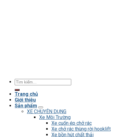
Tìm
kiếm:
Trang chủ
Giới thiệu
Sản phẩm
XE CHUYÊN DỤNG
Xe Môi Trường
Xe cuốn ép chở rác
Xe chở rác thùng rời hooklift
Xe bồn hút chất thải