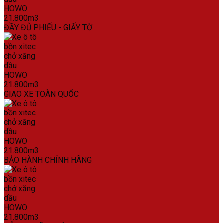
ĐẦY ĐỦ PHIẾU - GIẤY TỜ
GIAO XE TOÀN QUỐC
BẢO HÀNH CHÍNH HÃNG