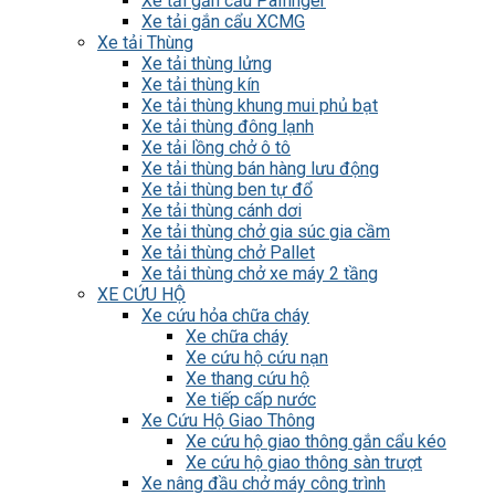
Xe tải gắn cẩu Palfinger
Xe tải gắn cẩu XCMG
Xe tải Thùng
Xe tải thùng lửng
Xe tải thùng kín
Xe tải thùng khung mui phủ bạt
Xe tải thùng đông lạnh
Xe tải lồng chở ô tô
Xe tải thùng bán hàng lưu động
Xe tải thùng ben tự đổ
Xe tải thùng cánh dơi
Xe tải thùng chở gia súc gia cầm
Xe tải thùng chở Pallet
Xe tải thùng chở xe máy 2 tầng
XE CỨU HỘ
Xe cứu hỏa chữa cháy
Xe chữa cháy
Xe cứu hộ cứu nạn
Xe thang cứu hộ
Xe tiếp cấp nước
Xe Cứu Hộ Giao Thông
Xe cứu hộ giao thông gắn cẩu kéo
Xe cứu hộ giao thông sàn trượt
Xe nâng đầu chở máy công trình