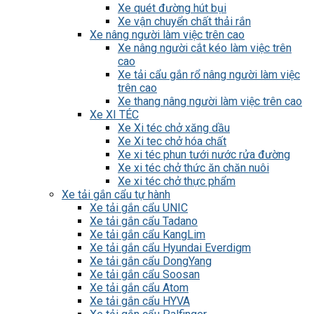
Xe quét đường hút bụi
Xe vận chuyển chất thải rắn
Xe nâng người làm việc trên cao
Xe nâng người cắt kéo làm việc trên
cao
Xe tải cẩu gắn rổ nâng người làm việc
trên cao
Xe thang nâng người làm việc trên cao
Xe XI TÉC
Xe Xi téc chở xăng dầu
Xe Xi tec chở hóa chất
Xe xi téc phun tưới nước rửa đường
Xe xi téc chở thức ăn chăn nuôi
Xe xi téc chở thực phẩm
Xe tải gắn cẩu tự hành
Xe tải gắn cẩu UNIC
Xe tải gắn cẩu Tadano
Xe tải gắn cẩu KangLim
Xe tải gắn cẩu Hyundai Everdigm
Xe tải gắn cẩu DongYang
Xe tải gắn cẩu Soosan
Xe tải gắn cẩu Atom
Xe tải gắn cẩu HYVA