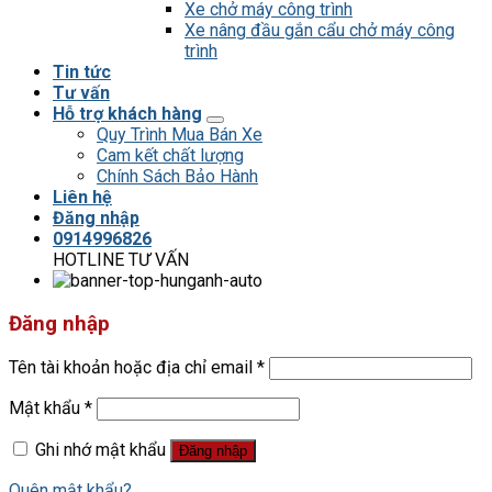
Xe chở máy công trình
Xe nâng đầu gắn cẩu chở máy công
trình
Tin tức
Tư vấn
Hỗ trợ khách hàng
Quy Trình Mua Bán Xe
Cam kết chất lượng
Chính Sách Bảo Hành
Liên hệ
Đăng nhập
0914996826
HOTLINE TƯ VẤN
Đăng nhập
Tên tài khoản hoặc địa chỉ email
*
Mật khẩu
*
Ghi nhớ mật khẩu
Đăng nhập
Quên mật khẩu?