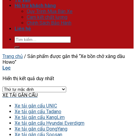
Hỗ trợ khách hàng
Quy Trình Mua Bán Xe
Cam kết chất lượng
Chính Sách Bảo Hành
Liên hệ
Tìm
kiếm:
Trang chủ
/
Sản phẩm được gắn thẻ “Xe bồn chở xăng dầu
Howo”
Lọc
Hiển thị kết quả duy nhất
XE TẢI GẮN CẨU
Xe tải gắn cẩu UNIC
Xe tải gắn cẩu Tadano
Xe tải gắn cẩu KangLim
Xe tải gắn cẩu Hyundai Everdigm
Xe tải gắn cẩu DongYang
Xe tải gắn cẩu Soosan