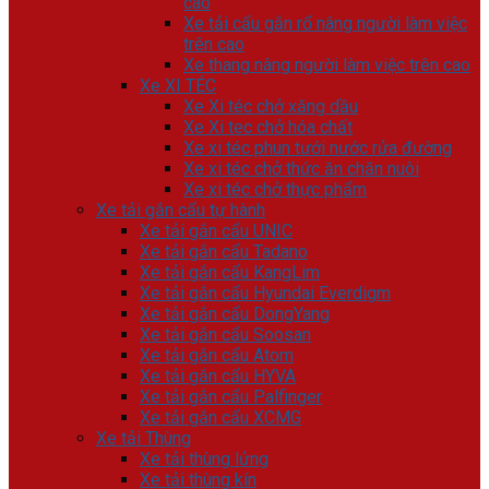
cao
Xe tải cẩu gắn rổ nâng người làm việc
trên cao
Xe thang nâng người làm việc trên cao
Xe XI TÉC
Xe Xi téc chở xăng dầu
Xe Xi tec chở hóa chất
Xe xi téc phun tưới nước rửa đường
Xe xi téc chở thức ăn chăn nuôi
Xe xi téc chở thực phẩm
Xe tải gắn cẩu tự hành
Xe tải gắn cẩu UNIC
Xe tải gắn cẩu Tadano
Xe tải gắn cẩu KangLim
Xe tải gắn cẩu Hyundai Everdigm
Xe tải gắn cẩu DongYang
Xe tải gắn cẩu Soosan
Xe tải gắn cẩu Atom
Xe tải gắn cẩu HYVA
Xe tải gắn cẩu Palfinger
Xe tải gắn cẩu XCMG
Xe tải Thùng
Xe tải thùng lửng
Xe tải thùng kín