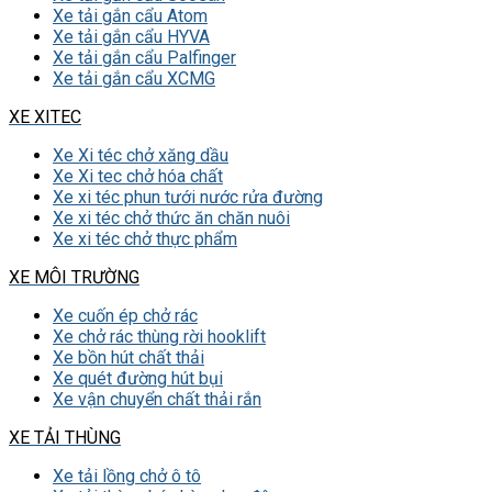
Xe tải gắn cẩu Atom
Xe tải gắn cẩu HYVA
Xe tải gắn cẩu Palfinger
Xe tải gắn cẩu XCMG
XE XITEC
Xe Xi téc chở xăng dầu
Xe Xi tec chở hóa chất
Xe xi téc phun tưới nước rửa đường
Xe xi téc chở thức ăn chăn nuôi
Xe xi téc chở thực phẩm
XE MÔI TRƯỜNG
Xe cuốn ép chở rác
Xe chở rác thùng rời hooklift
Xe bồn hút chất thải
Xe quét đường hút bụi
Xe vận chuyển chất thải rắn
XE TẢI THÙNG
Xe tải lồng chở ô tô