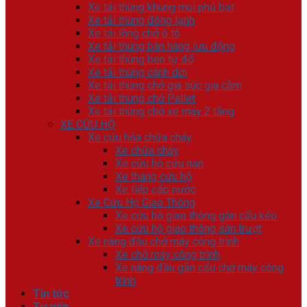
Xe tải thùng khung mui phủ bạt
Xe tải thùng đông lạnh
Xe tải lồng chở ô tô
Xe tải thùng bán hàng lưu động
Xe tải thùng ben tự đổ
Xe tải thùng cánh dơi
Xe tải thùng chở gia súc gia cầm
Xe tải thùng chở Pallet
Xe tải thùng chở xe máy 2 tầng
XE CỨU HỘ
Xe cứu hỏa chữa cháy
Xe chữa cháy
Xe cứu hộ cứu nạn
Xe thang cứu hộ
Xe tiếp cấp nước
Xe Cứu Hộ Giao Thông
Xe cứu hộ giao thông gắn cẩu kéo
Xe cứu hộ giao thông sàn trượt
Xe nâng đầu chở máy công trình
Xe chở máy công trình
Xe nâng đầu gắn cẩu chở máy công
trình
Tin tức
Tư vấn