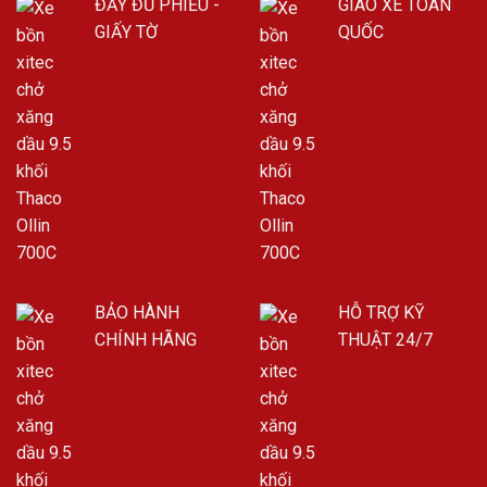
ĐẦY ĐỦ PHIẾU -
GIAO XE TOÀN
GIẤY TỜ
QUỐC
BẢO HÀNH
HỖ TRỢ KỸ
CHÍNH HÃNG
THUẬT 24/7