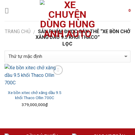
Skip
to
0
content
TRANG CHỦ
SẢN PHẨM ĐƯỢC GẮN THẺ “XE BỒN CHỞ
/
XĂNG DẦU 9.5 KHỐI THACO”
LỌC
Add to
Wishlist
Xe bồn xitec chở xăng dầu 9.5
khối Thaco Ollin 700C
379,000,000
₫