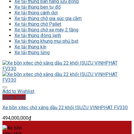
Xe tải thùng bán hàng lưu động
Xe tải thùng ben tự đổ
Xe tải thùng cánh dơi
Xe tải thùng chở gia súc gia cầm
Xe tải thùng chở Pallet
Xe tải thùng chở xe máy 2 tầng
Xe tải thùng đông lạnh
Xe tải thùng khung mui phủ bạt
Xe tải thùng kín
Xe tải thùng lửng
Add to Wishlist
Quick View
Xe bồn xitec chở xăng dầu 22 khối ISUZU VINHPHAT FV330
494,000,000
₫