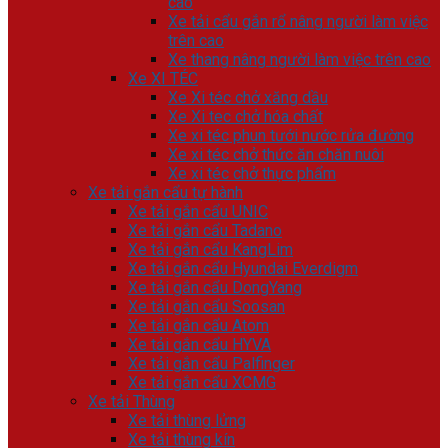
cao
Xe tải cẩu gắn rổ nâng người làm việc
trên cao
Xe thang nâng người làm việc trên cao
Xe XI TÉC
Xe Xi téc chở xăng dầu
Xe Xi tec chở hóa chất
Xe xi téc phun tưới nước rửa đường
Xe xi téc chở thức ăn chăn nuôi
Xe xi téc chở thực phẩm
Xe tải gắn cẩu tự hành
Xe tải gắn cẩu UNIC
Xe tải gắn cẩu Tadano
Xe tải gắn cẩu KangLim
Xe tải gắn cẩu Hyundai Everdigm
Xe tải gắn cẩu DongYang
Xe tải gắn cẩu Soosan
Xe tải gắn cẩu Atom
Xe tải gắn cẩu HYVA
Xe tải gắn cẩu Palfinger
Xe tải gắn cẩu XCMG
Xe tải Thùng
Xe tải thùng lửng
Xe tải thùng kín