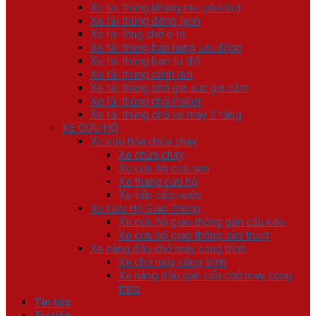
Xe tải thùng khung mui phủ bạt
Xe tải thùng đông lạnh
Xe tải lồng chở ô tô
Xe tải thùng bán hàng lưu động
Xe tải thùng ben tự đổ
Xe tải thùng cánh dơi
Xe tải thùng chở gia súc gia cầm
Xe tải thùng chở Pallet
Xe tải thùng chở xe máy 2 tầng
XE CỨU HỘ
Xe cứu hỏa chữa cháy
Xe chữa cháy
Xe cứu hộ cứu nạn
Xe thang cứu hộ
Xe tiếp cấp nước
Xe Cứu Hộ Giao Thông
Xe cứu hộ giao thông gắn cẩu kéo
Xe cứu hộ giao thông sàn trượt
Xe nâng đầu chở máy công trình
Xe chở máy công trình
Xe nâng đầu gắn cẩu chở máy công
trình
Tin tức
Tư vấn