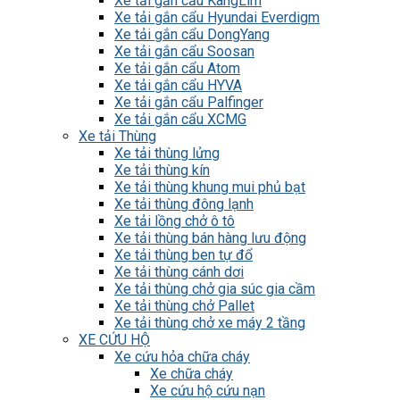
Xe tải gắn cẩu KangLim
Xe tải gắn cẩu Hyundai Everdigm
Xe tải gắn cẩu DongYang
Xe tải gắn cẩu Soosan
Xe tải gắn cẩu Atom
Xe tải gắn cẩu HYVA
Xe tải gắn cẩu Palfinger
Xe tải gắn cẩu XCMG
Xe tải Thùng
Xe tải thùng lửng
Xe tải thùng kín
Xe tải thùng khung mui phủ bạt
Xe tải thùng đông lạnh
Xe tải lồng chở ô tô
Xe tải thùng bán hàng lưu động
Xe tải thùng ben tự đổ
Xe tải thùng cánh dơi
Xe tải thùng chở gia súc gia cầm
Xe tải thùng chở Pallet
Xe tải thùng chở xe máy 2 tầng
XE CỨU HỘ
Xe cứu hỏa chữa cháy
Xe chữa cháy
Xe cứu hộ cứu nạn