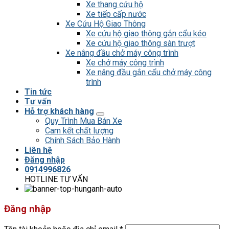
Xe thang cứu hộ
Xe tiếp cấp nước
Xe Cứu Hộ Giao Thông
Xe cứu hộ giao thông gắn cẩu kéo
Xe cứu hộ giao thông sàn trượt
Xe nâng đầu chở máy công trình
Xe chở máy công trình
Xe nâng đầu gắn cẩu chở máy công
trình
Tin tức
Tư vấn
Hỗ trợ khách hàng
Quy Trình Mua Bán Xe
Cam kết chất lượng
Chính Sách Bảo Hành
Liên hệ
Đăng nhập
0914996826
HOTLINE TƯ VẤN
Đăng nhập