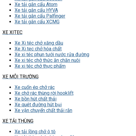
Xe tải gắn cẩu Atom
Xe tải gắn cẩu HYVA
Xe tải gắn cẩu Palfinger
Xe tải gắn cẩu XCMG
XE XITEC
Xe Xi téc chở xăng dầu
Xe Xi tec chở hóa chất
Xe xi téc phun tưới nước rửa đường
Xe xi téc chở thức ăn chăn nuôi
Xe xi téc chở thực phẩm
XE MÔI TRƯỜNG
Xe cuốn ép chở rác
Xe chở rác thùng rời hooklift
Xe bồn hút chất thải
Xe quét đường hút bụi
Xe vận chuyển chất thải rắn
XE TẢI THÙNG
Xe tải lồng chở ô tô