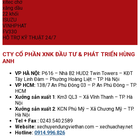
HỖ TRỢ KỸ THUẬT 24/7
CTY CỔ PHẦN XNK ĐẦU TƯ & PHÁT TRIỂN HÙNG
ANH
VP HÀ NỘI:
P616 – Nhà B2 HUD2 Twin Towers – KĐT
Tây Linh Đàm – Phường Hoàng Liệt – TP. Hà Nội
VP HCM:
138/7 An Phú Đông 03 – P. An Phú Đông – TP.
HCM
Xưởng sản xuất 1
: Km3 QL3 – Xã Vĩnh Thanh – TP. Hà
Nội
Xưởng sản xuất 2
: KCN Phú Mỹ – Xã Chương Mỹ – TP.
Hà Nội
Tel + Fax :
0243.540.2589
Website:
xechuyendungviethan.com – xechuachay.net
Hotline:
0914.996.826