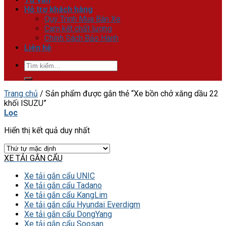
Hỗ trợ khách hàng
Quy Trình Mua Bán Xe
Cam kết chất lượng
Chính Sách Bảo Hành
Liên hệ
Tìm
kiếm:
Trang chủ
/
Sản phẩm được gắn thẻ “Xe bồn chở xăng dầu 22
khối ISUZU”
Lọc
Hiển thị kết quả duy nhất
XE TẢI GẮN CẨU
Xe tải gắn cẩu UNIC
Xe tải gắn cẩu Tadano
Xe tải gắn cẩu KangLim
Xe tải gắn cẩu Hyundai Everdigm
Xe tải gắn cẩu DongYang
Xe tải gắn cẩu Soosan