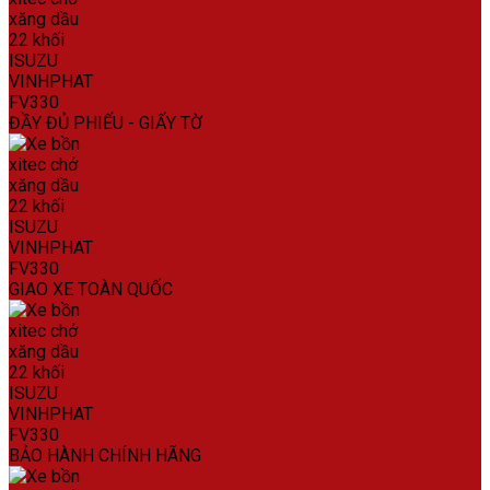
ĐẦY ĐỦ PHIẾU - GIẤY TỜ
GIAO XE TOÀN QUỐC
BẢO HÀNH CHÍNH HÃNG