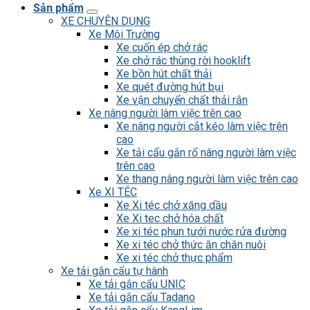
Sản phẩm
XE CHUYÊN DỤNG
Xe Môi Trường
Xe cuốn ép chở rác
Xe chở rác thùng rời hooklift
Xe bồn hút chất thải
Xe quét đường hút bụi
Xe vận chuyển chất thải rắn
Xe nâng người làm việc trên cao
Xe nâng người cắt kéo làm việc trên
cao
Xe tải cẩu gắn rổ nâng người làm việc
trên cao
Xe thang nâng người làm việc trên cao
Xe XI TÉC
Xe Xi téc chở xăng dầu
Xe Xi tec chở hóa chất
Xe xi téc phun tưới nước rửa đường
Xe xi téc chở thức ăn chăn nuôi
Xe xi téc chở thực phẩm
Xe tải gắn cẩu tự hành
Xe tải gắn cẩu UNIC
Xe tải gắn cẩu Tadano