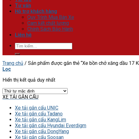
Tư vấn
Hỗ trợ khách hàng
Quy Trình Mua Bán Xe
Cam kết chất lượng
Chính Sách Bảo Hành
Liên hệ
Tìm
kiếm:
Trang chủ
/
Sản phẩm được gắn thẻ “Xe bồn chở xăng dầu 17 K
Lọc
Hiển thị kết quả duy nhất
XE TẢI GẮN CẨU
Xe tải gắn cẩu UNIC
Xe tải gắn cẩu Tadano
Xe tải gắn cẩu KangLim
Xe tải gắn cẩu Hyundai Everdigm
Xe tải gắn cẩu DongYang
Xe tải gắn cẩu Soosan