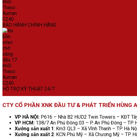
BẢO HÀNH CHÍNH HÃNG
HỖ TRỢ KỸ THUẬT 24/7
CTY CỔ PHẦN XNK ĐẦU TƯ & PHÁT TRIỂN HÙNG 
VP HÀ NỘI:
P616 – Nhà B2 HUD2 Twin Towers – KĐT Tây 
VP HCM:
138/7 An Phú Đông 03 – P. An Phú Đông – TP.
Xưởng sản xuất 1
: Km3 QL3 – Xã Vĩnh Thanh – TP. Hà Nộ
Xưởng sản xuất 2
: KCN Phú Mỹ – Xã Chương Mỹ – TP. H