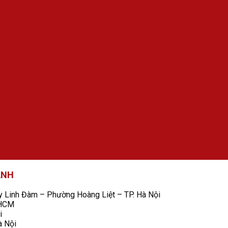
ANH
Linh Đàm – Phường Hoàng Liệt – TP. Hà Nội
 HCM
i
à Nội