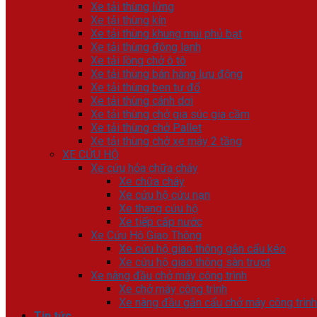
Xe tải thùng lửng
Xe tải thùng kín
Xe tải thùng khung mui phủ bạt
Xe tải thùng đông lạnh
Xe tải lồng chở ô tô
Xe tải thùng bán hàng lưu động
Xe tải thùng ben tự đổ
Xe tải thùng cánh dơi
Xe tải thùng chở gia súc gia cầm
Xe tải thùng chở Pallet
Xe tải thùng chở xe máy 2 tầng
XE CỨU HỘ
Xe cứu hỏa chữa cháy
Xe chữa cháy
Xe cứu hộ cứu nạn
Xe thang cứu hộ
Xe tiếp cấp nước
Xe Cứu Hộ Giao Thông
Xe cứu hộ giao thông gắn cẩu kéo
Xe cứu hộ giao thông sàn trượt
Xe nâng đầu chở máy công trình
Xe chở máy công trình
Xe nâng đầu gắn cẩu chở máy công trình
Tin tức