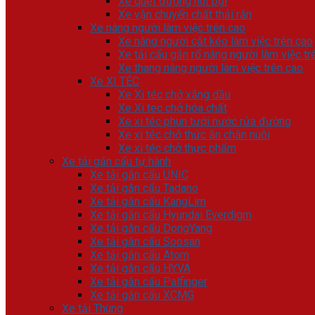
Xe quét đường hút bụi
Xe vận chuyển chất thải rắn
Xe nâng người làm việc trên cao
Xe nâng người cắt kéo làm việc trên cao
Xe tải cẩu gắn rổ nâng người làm việc tr
Xe thang nâng người làm việc trên cao
Xe XI TÉC
Xe Xi téc chở xăng dầu
Xe Xi tec chở hóa chất
Xe xi téc phun tưới nước rửa đường
Xe xi téc chở thức ăn chăn nuôi
Xe xi téc chở thực phẩm
Xe tải gắn cẩu tự hành
Xe tải gắn cẩu UNIC
Xe tải gắn cẩu Tadano
Xe tải gắn cẩu KangLim
Xe tải gắn cẩu Hyundai Everdigm
Xe tải gắn cẩu DongYang
Xe tải gắn cẩu Soosan
Xe tải gắn cẩu Atom
Xe tải gắn cẩu HYVA
Xe tải gắn cẩu Palfinger
Xe tải gắn cẩu XCMG
Xe tải Thùng