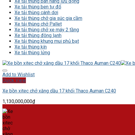
Xe tải thùng bán hàng lưu động
Xe tải thùng ben tự đổ
Xe tải thùng cánh dơi
Xe tải thùng chở gia súc gia cầm
Xe tải thùng chở Pallet
Xe tải thùng chở xe máy 2 tầng
Xe tải thùng đông lạnh
Xe tải thùng khung mui phủ bạt
Xe tải thùng kín
Xe tải thùng lửng
Add to Wishlist
Quick View
Xe bồn xitec chở xăng dầu 17 khối Thaco Auman C240
1,130,000,000
₫