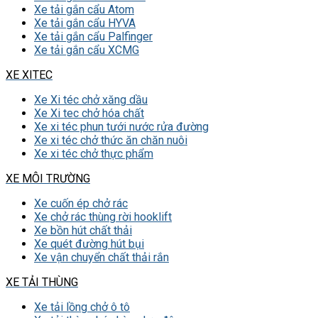
Xe tải gắn cẩu Atom
Xe tải gắn cẩu HYVA
Xe tải gắn cẩu Palfinger
Xe tải gắn cẩu XCMG
XE XITEC
Xe Xi téc chở xăng dầu
Xe Xi tec chở hóa chất
Xe xi téc phun tưới nước rửa đường
Xe xi téc chở thức ăn chăn nuôi
Xe xi téc chở thực phẩm
XE MÔI TRƯỜNG
Xe cuốn ép chở rác
Xe chở rác thùng rời hooklift
Xe bồn hút chất thải
Xe quét đường hút bụi
Xe vận chuyển chất thải rắn
XE TẢI THÙNG
Xe tải lồng chở ô tô