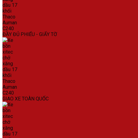
ĐẦY ĐỦ PHIẾU - GIẤY TỜ
GIAO XE TOÀN QUỐC