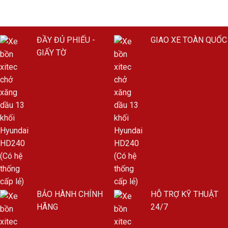
ĐẦY ĐỦ PHIẾU -
GIAO XE TOÀN QUỐC
GIẤY TỜ
BẢO HÀNH CHÍNH
HỖ TRỢ KỸ THUẬT
HÃNG
24/7