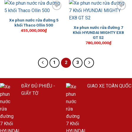
Add to
Add to
Wishlist
Wishlist
Xe phun nước rửa đường 5
khối Thaco Ollin 500
Xe phun nước rửa đường 7
455,000,000
₫
Khối HYUNDAI MIGHTY EX8
GT S2
780,000,000
₫
1
2
3
ĐẦY ĐỦ PHIẾU -
GIAO XE TOÀN QUỐC
GIẤY TỜ