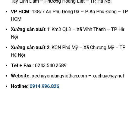
Tây Linh Đàm – Phường Hoàng Liệt – TP. Hà Nội
VP HCM:
138/7 An Phú Đông 03 – P. An Phú Đông – TP.
HCM
Xưởng sản xuất 1
: Km3 QL3 – Xã Vĩnh Thanh – TP. Hà
Nội
Xưởng sản xuất 2
: KCN Phú Mỹ – Xã Chương Mỹ – TP.
Hà Nội
Tel + Fax :
0243.540.2589
Website:
xechuyendungviethan.com – xechuachay.net
Hotline:
0914.996.826