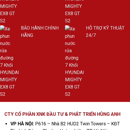
BẢO HÀNH CHÍNH
HỖ TRỢ KỸ THUẬT
HÃNG
24/7
CTY CỔ PHẦN XNK ĐẦU TƯ & PHÁT TRIỂN HÙNG ANH
VP HÀ NỘI:
P616 – Nhà B2 HUD2 Twin Towers – KĐT