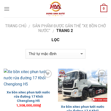
Skip
0
to
content
TRANG CHỦ
SẢN PHẨM ĐƯỢC GẮN THẺ “XE BỒN CHỞ
/
NƯỚC”
TRANG 2
/
LỌC
Add to
Add to
Wishlist
Wishlist
Xe bồn xitec phun tưới nước
rửa đường 17 Khối
Chenglong H5
1,308,000,000
₫
Xe bồn xitec phun tưới nước
rửa đường 17.6 Khối