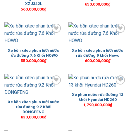
XZU342L
650,000,000
₫
560,000,000
₫
Add to
Add to
Wishlist
Wishlist
Xe bồn xitec phun tưới nước
Xe bồn xitec phun tưới nước
rửa đường 7.6 Khối HOWO
rửa đường 9 khối Howo
550,000,000
₫
600,000,000
₫
Add to
Add to
Wishlist
Wishlist
Xe phun nước rửa đường 13
khối Hyundai HD260
Xe bồn xitec phun tưới nước
1,790,000,000
₫
rửa đường 9.2 Khối
DONGFENG
830,000,000
₫