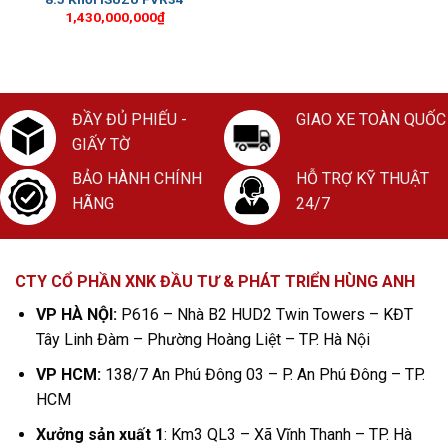
1,430,000,000
₫
ĐẦY ĐỦ PHIẾU -
GIAO XE TOÀN QUỐC
GIẤY TỜ
BẢO HÀNH CHÍNH
HỖ TRỢ KỸ THUẬT
HÃNG
24/7
CTY CỔ PHẦN XNK ĐẦU TƯ & PHÁT TRIỂN HÙNG ANH
VP HÀ NỘI:
P616 – Nhà B2 HUD2 Twin Towers – KĐT
Tây Linh Đàm – Phường Hoàng Liệt – TP. Hà Nội
VP HCM:
138/7 An Phú Đông 03 – P. An Phú Đông – TP.
HCM
Xưởng sản xuất 1
: Km3 QL3 – Xã Vĩnh Thanh – TP. Hà