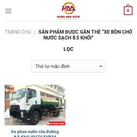
Skip
0
to
content
TRANG CHỦ
SẢN PHẨM ĐƯỢC GẮN THẺ “XE BỒN CHỞ
/
NƯỚC SẠCH 8.5 KHỐI”
LỌC
Add to
Wishlist
Xe phun nước rửa đường
8.5 Khối ISUZU FVR34