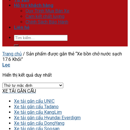
Hỗ trợ khách hàng
Quy Trình Mua Bán Xe
Cam kết chất lượng
Chính Sách Bảo Hành
Liên hệ
Tìm
kiếm:
Trang chủ
/
Sản phẩm được gắn thẻ “Xe bồn chở nước sạch
17.6 Khối”
Lọc
Hiển thị kết quả duy nhất
XE TẢI GẮN CẨU
Xe tải gắn cẩu UNIC
Xe tải gắn cẩu Tadano
Xe tải gắn cẩu KangLim
Xe tải gắn cẩu Hyundai Everdigm
Xe tải gắn cẩu DongYang
Xe tải gắn cẩu Soosan