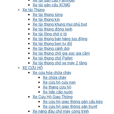
Xe tải gắn cẩu Palfinger
Xe tải gắn cẩu XCMG
Xe tải Thùng
Xe tải thùng lửng
Xe tải thùng kín
Xe tải thùng khung mui phủ bạt
Xe tải thùng đông lạnh
Xe tải lồng chở ô tô
Xe tải thùng bán hàng lưu động
Xe tải thùng ben tự đổ
Xe tải thùng cánh dơi
Xe tải thùng chở gia súc gia cầm
Xe tải thùng chở Pallet
Xe tải thùng chở xe máy 2 tầng
XE CỨU HỘ
Xe cứu hỏa chữa cháy
Xe chữa cháy
Xe cứu hộ cứu nạn
Xe thang cứu hộ
Xe tiếp cấp nước
Xe Cứu Hộ Giao Thông
Xe cứu hộ giao thông gắn cẩu kéo
Xe cứu hộ giao thông sàn trượt
Xe nâng đầu chở máy công trình