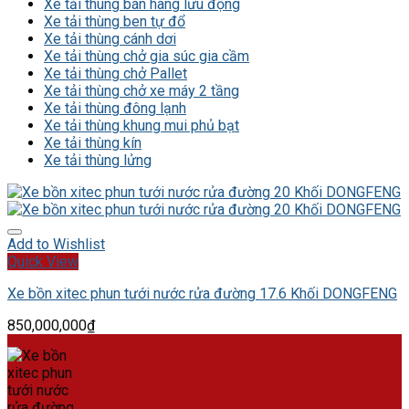
Xe tải thùng bán hàng lưu động
Xe tải thùng ben tự đổ
Xe tải thùng cánh dơi
Xe tải thùng chở gia súc gia cầm
Xe tải thùng chở Pallet
Xe tải thùng chở xe máy 2 tầng
Xe tải thùng đông lạnh
Xe tải thùng khung mui phủ bạt
Xe tải thùng kín
Xe tải thùng lửng
Add to Wishlist
Quick View
Xe bồn xitec phun tưới nước rửa đường 17.6 Khối DONGFENG
850,000,000
₫