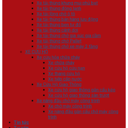
Xe tải thùng khung mui phủ bạt
Xe tải thùng đông lạnh
Xe tải lồng chở ô tô
Xe tải thùng bán hàng lưu động
Xe tải thùng ben tự đổ
Xe tải thùng cánh dơi
Xe tải thùng chở gia súc gia cầm
Xe tải thùng chở Pallet
Xe tải thùng chở xe máy 2 tầng
XE CỨU HỘ
Xe cứu hỏa chữa cháy
Xe chữa cháy
Xe cứu hộ cứu nạn
Xe thang cứu hộ
Xe tiếp cấp nước
Xe Cứu Hộ Giao Thông
Xe cứu hộ giao thông gắn cẩu kéo
Xe cứu hộ giao thông sàn trượt
Xe nâng đầu chở máy công trình
Xe chở máy công trình
Xe nâng đầu gắn cẩu chở máy công
trình
Tin tức
Tư vấn