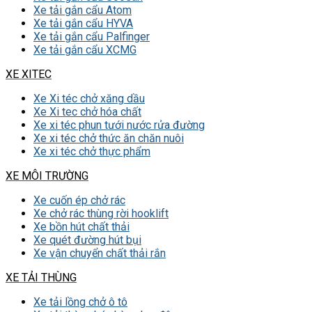
Xe tải gắn cẩu Atom
Xe tải gắn cẩu HYVA
Xe tải gắn cẩu Palfinger
Xe tải gắn cẩu XCMG
XE XITEC
Xe Xi téc chở xăng dầu
Xe Xi tec chở hóa chất
Xe xi téc phun tưới nước rửa đường
Xe xi téc chở thức ăn chăn nuôi
Xe xi téc chở thực phẩm
XE MÔI TRƯỜNG
Xe cuốn ép chở rác
Xe chở rác thùng rời hooklift
Xe bồn hút chất thải
Xe quét đường hút bụi
Xe vận chuyển chất thải rắn
XE TẢI THÙNG
Xe tải lồng chở ô tô