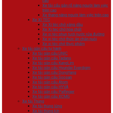
cao
Xe tải cẩu gắn rổ nâng người làm việc
trên cao
Xe thang nâng người làm việc trên cao
Xe XI TÉC
Xe Xi téc chở xăng dầu
Xe Xi tec chở hóa chất
Xe xi téc phun tưới nước rửa đường
Xe xi téc chở thức ăn chăn nuôi
Xe xi téc chở thực phẩm
Xe tải gắn cẩu tự hành
Xe tải gắn cẩu UNIC
Xe tải gắn cẩu Tadano
Xe tải gắn cẩu KangLim
Xe tải gắn cẩu Hyundai Everdigm
Xe tải gắn cẩu DongYang
Xe tải gắn cẩu Soosan
Xe tải gắn cẩu Atom
Xe tải gắn cẩu HYVA
Xe tải gắn cẩu Palfinger
Xe tải gắn cẩu XCMG
Xe tải Thùng
Xe tải thùng lửng
Xe tải thùng kín