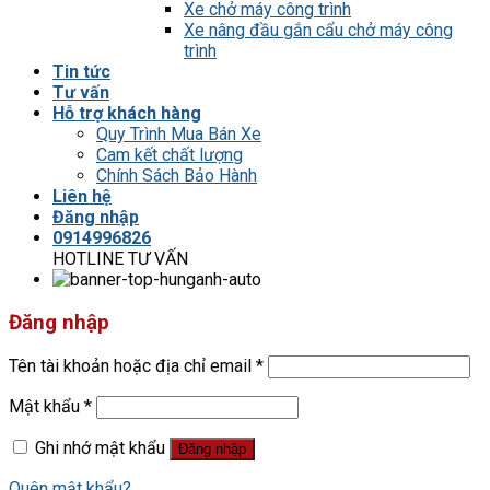
Xe chở máy công trình
Xe nâng đầu gắn cẩu chở máy công
trình
Tin tức
Tư vấn
Hỗ trợ khách hàng
Quy Trình Mua Bán Xe
Cam kết chất lượng
Chính Sách Bảo Hành
Liên hệ
Đăng nhập
0914996826
HOTLINE TƯ VẤN
Đăng nhập
Tên tài khoản hoặc địa chỉ email
*
Mật khẩu
*
Ghi nhớ mật khẩu
Đăng nhập
Quên mật khẩu?