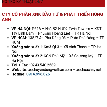
HỖ TRỢ KỸ THUẬT 24/7
CTY CỔ PHẦN XNK ĐẦU TƯ & PHÁT TRIỂN HÙNG
ANH
VP HÀ NỘI:
P616 – Nhà B2 HUD2 Twin Towers – KĐT
Tây Linh Đàm – Phường Hoàng Liệt – TP. Hà Nội
VP HCM:
138/7 An Phú Đông 03 – P. An Phú Đông – TP.
HCM
Xưởng sản xuất 1
: Km3 QL3 – Xã Vĩnh Thanh – TP. Hà
Nội
Xưởng sản xuất 2
: KCN Phú Mỹ – Xã Chương Mỹ – TP.
Hà Nội
Tel + Fax :
0243.540.2589
Website:
xechuyendungviethan.com – xechuachay.net
Hotline:
0914.996.826