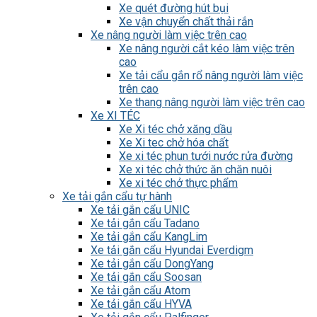
Xe quét đường hút bụi
Xe vận chuyển chất thải rắn
Xe nâng người làm việc trên cao
Xe nâng người cắt kéo làm việc trên
cao
Xe tải cẩu gắn rổ nâng người làm việc
trên cao
Xe thang nâng người làm việc trên cao
Xe XI TÉC
Xe Xi téc chở xăng dầu
Xe Xi tec chở hóa chất
Xe xi téc phun tưới nước rửa đường
Xe xi téc chở thức ăn chăn nuôi
Xe xi téc chở thực phẩm
Xe tải gắn cẩu tự hành
Xe tải gắn cẩu UNIC
Xe tải gắn cẩu Tadano
Xe tải gắn cẩu KangLim
Xe tải gắn cẩu Hyundai Everdigm
Xe tải gắn cẩu DongYang
Xe tải gắn cẩu Soosan
Xe tải gắn cẩu Atom
Xe tải gắn cẩu HYVA