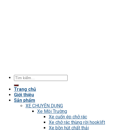
Tìm
kiếm:
Trang chủ
Giới thiệu
Sản phẩm
XE CHUYÊN DỤNG
Xe Môi Trường
Xe cuốn ép chở rác
Xe chở rác thùng rời hooklift
Xe bồn hút chất thải