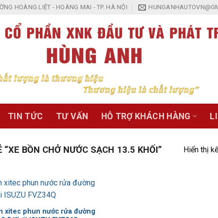
NG HOÀNG LIỆT - HOÀNG MAI - TP. HÀ NỘI
HUNGANHAUTOVN@GM
TIN TỨC
TƯ VẤN
HỖ TRỢ KHÁCH HÀNG
L
“XE BỒN CHỞ NƯỚC SẠCH 13.5 KHỐI”
Hiển thị k
Add to
Wishlist
n xitec phun nước rửa đường