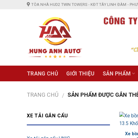
Skip
TÒA NHÀ HUD2 TWIN TOWERS - KĐT TÂY LINH ĐÀM - PHƯỜ
to
content
TRANG CHỦ
GIỚI THIỆU
SẢN PHẨM
TRANG CHỦ
SẢN PHẨM ĐƯỢC GẮN THẺ 
/
XE TẢI GẮN CẨU
Xe bồ