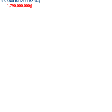
13.5 Khối ISUZU FVZ34Q
1,790,000,000
₫