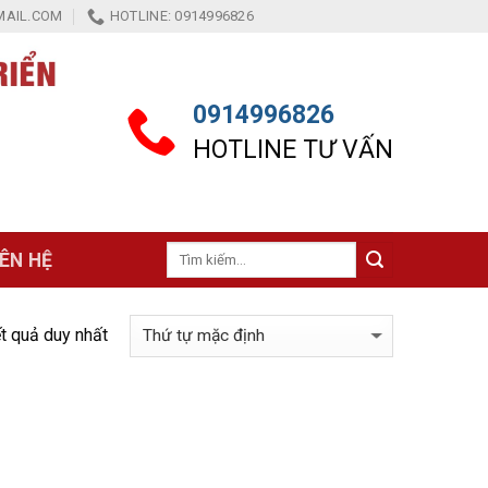
AIL.COM
HOTLINE: 0914996826
0914996826
HOTLINE TƯ VẤN
Tìm
IÊN HỆ
kiếm:
ết quả duy nhất