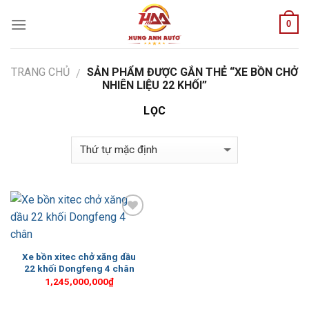
Skip
0
to
content
TRANG CHỦ
SẢN PHẨM ĐƯỢC GẮN THẺ “XE BỒN CHỞ
/
NHIÊN LIỆU 22 KHỐI”
LỌC
Add to
Wishlist
Xe bồn xitec chở xăng dầu
22 khối Dongfeng 4 chân
1,245,000,000
₫