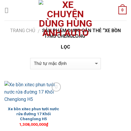
Skip
0
to
content
TRANG CHỦ
SẢN PHẨM ĐƯỢC GẮN THẺ “XE BỒN
/
17M3 CHENGLONG”
LỌC
Add to
Wishlist
Xe bồn xitec phun tưới nước
rửa đường 17 Khối
Chenglong H5
1,308,000,000
₫