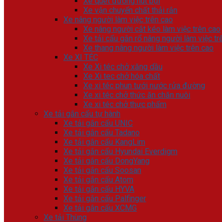
Xe quét đường hút bụi
Xe vận chuyển chất thải rắn
Xe nâng người làm việc trên cao
Xe nâng người cắt kéo làm việc trên cao
Xe tải cẩu gắn rổ nâng người làm việc tr
Xe thang nâng người làm việc trên cao
Xe XI TÉC
Xe Xi téc chở xăng dầu
Xe Xi tec chở hóa chất
Xe xi téc phun tưới nước rửa đường
Xe xi téc chở thức ăn chăn nuôi
Xe xi téc chở thực phẩm
Xe tải gắn cẩu tự hành
Xe tải gắn cẩu UNIC
Xe tải gắn cẩu Tadano
Xe tải gắn cẩu KangLim
Xe tải gắn cẩu Hyundai Everdigm
Xe tải gắn cẩu DongYang
Xe tải gắn cẩu Soosan
Xe tải gắn cẩu Atom
Xe tải gắn cẩu HYVA
Xe tải gắn cẩu Palfinger
Xe tải gắn cẩu XCMG
Xe tải Thùng