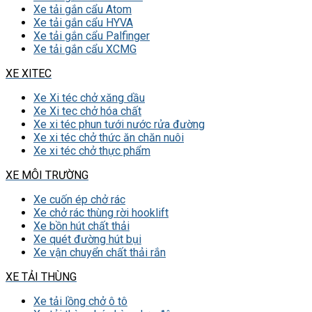
Xe tải gắn cẩu Atom
Xe tải gắn cẩu HYVA
Xe tải gắn cẩu Palfinger
Xe tải gắn cẩu XCMG
XE XITEC
Xe Xi téc chở xăng dầu
Xe Xi tec chở hóa chất
Xe xi téc phun tưới nước rửa đường
Xe xi téc chở thức ăn chăn nuôi
Xe xi téc chở thực phẩm
XE MÔI TRƯỜNG
Xe cuốn ép chở rác
Xe chở rác thùng rời hooklift
Xe bồn hút chất thải
Xe quét đường hút bụi
Xe vận chuyển chất thải rắn
XE TẢI THÙNG
Xe tải lồng chở ô tô