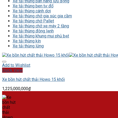
Xe tải thùng bán hàng lưu động
Xe tải thùng ben tự đổ
Xe tải thùng cánh dơi
Xe tải thùng chở gia súc gia cầm
Xe tải thùng chở Pallet
Xe tải thùng chở xe máy 2 tầng
Xe tải thùng đông lạnh
Xe tải thùng khung mui phủ bạt
Xe tải thùng kín
Xe tải thùng lửng
Add to Wishlist
Quick View
Xe bồn hút chất thải Howo 15 khối
1,225,000,000
₫