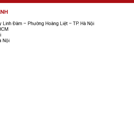
ANH
Linh Đàm – Phường Hoàng Liệt – TP. Hà Nội
 HCM
i
à Nội