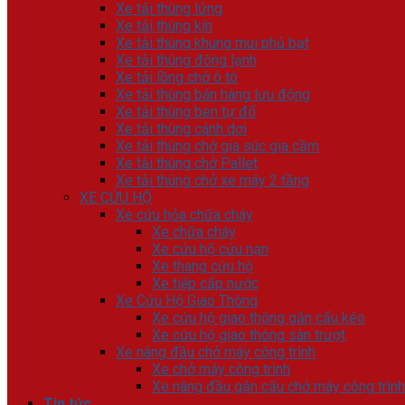
Xe tải thùng lửng
Xe tải thùng kín
Xe tải thùng khung mui phủ bạt
Xe tải thùng đông lạnh
Xe tải lồng chở ô tô
Xe tải thùng bán hàng lưu động
Xe tải thùng ben tự đổ
Xe tải thùng cánh dơi
Xe tải thùng chở gia súc gia cầm
Xe tải thùng chở Pallet
Xe tải thùng chở xe máy 2 tầng
XE CỨU HỘ
Xe cứu hỏa chữa cháy
Xe chữa cháy
Xe cứu hộ cứu nạn
Xe thang cứu hộ
Xe tiếp cấp nước
Xe Cứu Hộ Giao Thông
Xe cứu hộ giao thông gắn cẩu kéo
Xe cứu hộ giao thông sàn trượt
Xe nâng đầu chở máy công trình
Xe chở máy công trình
Xe nâng đầu gắn cẩu chở máy công trình
Tin tức