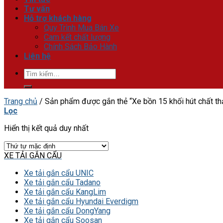
Tư vấn
Hỗ trợ khách hàng
Quy Trình Mua Bán Xe
Cam kết chất lượng
Chính Sách Bảo Hành
Liên hệ
Tìm
kiếm:
Trang chủ
/
Sản phẩm được gắn thẻ “Xe bồn 15 khối hút chất th
Lọc
Hiển thị kết quả duy nhất
XE TẢI GẮN CẨU
Xe tải gắn cẩu UNIC
Xe tải gắn cẩu Tadano
Xe tải gắn cẩu KangLim
Xe tải gắn cẩu Hyundai Everdigm
Xe tải gắn cẩu DongYang
Xe tải gắn cẩu Soosan