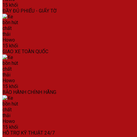
ĐẦY ĐỦ PHIẾU - GIẤY TỜ
GIAO XE TOÀN QUỐC
BẢO HÀNH CHÍNH HÃNG
HỖ TRỢ KỸ THUẬT 24/7