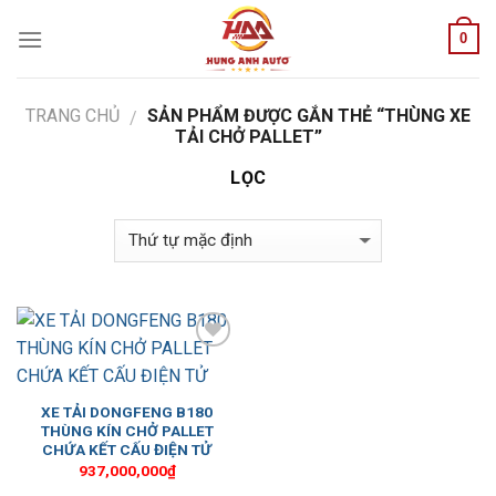
Skip
0
to
content
TRANG CHỦ
SẢN PHẨM ĐƯỢC GẮN THẺ “THÙNG XE
/
TẢI CHỞ PALLET”
LỌC
Add to
Wishlist
XE TẢI DONGFENG B180
THÙNG KÍN CHỞ PALLET
CHỨA KẾT CẤU ĐIỆN TỬ
937,000,000
₫