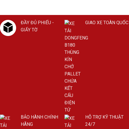
ĐẦY ĐỦ PHIẾU -
GIAO XE TOÀN QUỐC
GIẤY TỜ
BẢO HÀNH CHÍNH
HỖ TRỢ KỸ THUẬT
HÃNG
24/7