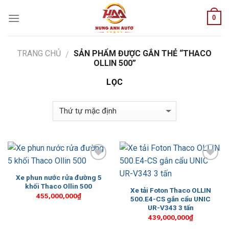
Skip
0
to
content
TRANG CHỦ
SẢN PHẨM ĐƯỢC GẮN THẺ “THACO
/
OLLIN 500”
LỌC
Add to
Add to
Wishlist
Wishlist
Xe phun nước rửa đường 5
khối Thaco Ollin 500
Xe tải Foton Thaco OLLIN
455,000,000
₫
500.E4-CS gắn cẩu UNIC
UR-V343 3 tấn
439,000,000
₫