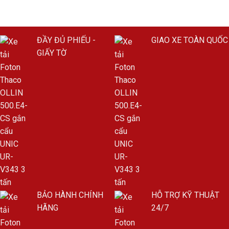
ĐẦY ĐỦ PHIẾU -
GIAO XE TOÀN QUỐC
GIẤY TỜ
BẢO HÀNH CHÍNH
HỖ TRỢ KỸ THUẬT
HÃNG
24/7