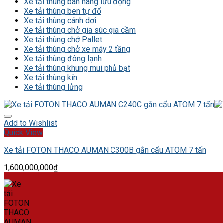
Xe tải thùng bán hàng lưu động
Xe tải thùng ben tự đổ
Xe tải thùng cánh dơi
Xe tải thùng chở gia súc gia cầm
Xe tải thùng chở Pallet
Xe tải thùng chở xe máy 2 tầng
Xe tải thùng đông lạnh
Xe tải thùng khung mui phủ bạt
Xe tải thùng kín
Xe tải thùng lửng
Add to Wishlist
Quick View
Xe tải FOTON THACO AUMAN C300B gắn cẩu ATOM 7 tấn
1,600,000,000
₫