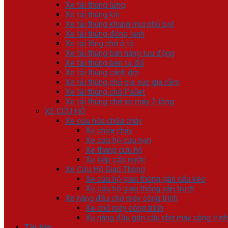
Xe tải thùng lửng
Xe tải thùng kín
Xe tải thùng khung mui phủ bạt
Xe tải thùng đông lạnh
Xe tải lồng chở ô tô
Xe tải thùng bán hàng lưu động
Xe tải thùng ben tự đổ
Xe tải thùng cánh dơi
Xe tải thùng chở gia súc gia cầm
Xe tải thùng chở Pallet
Xe tải thùng chở xe máy 2 tầng
XE CỨU HỘ
Xe cứu hỏa chữa cháy
Xe chữa cháy
Xe cứu hộ cứu nạn
Xe thang cứu hộ
Xe tiếp cấp nước
Xe Cứu Hộ Giao Thông
Xe cứu hộ giao thông gắn cẩu kéo
Xe cứu hộ giao thông sàn trượt
Xe nâng đầu chở máy công trình
Xe chở máy công trình
Xe nâng đầu gắn cẩu chở máy công trình
Tin tức