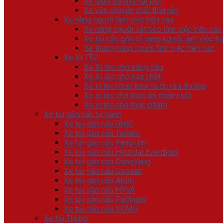
Xe quét đường hút bụi
Xe vận chuyển chất thải rắn
Xe nâng người làm việc trên cao
Xe nâng người cắt kéo làm việc trên cao
Xe tải cẩu gắn rổ nâng người làm việc tr
Xe thang nâng người làm việc trên cao
Xe XI TÉC
Xe Xi téc chở xăng dầu
Xe Xi tec chở hóa chất
Xe xi téc phun tưới nước rửa đường
Xe xi téc chở thức ăn chăn nuôi
Xe xi téc chở thực phẩm
Xe tải gắn cẩu tự hành
Xe tải gắn cẩu UNIC
Xe tải gắn cẩu Tadano
Xe tải gắn cẩu KangLim
Xe tải gắn cẩu Hyundai Everdigm
Xe tải gắn cẩu DongYang
Xe tải gắn cẩu Soosan
Xe tải gắn cẩu Atom
Xe tải gắn cẩu HYVA
Xe tải gắn cẩu Palfinger
Xe tải gắn cẩu XCMG
Xe tải Thùng