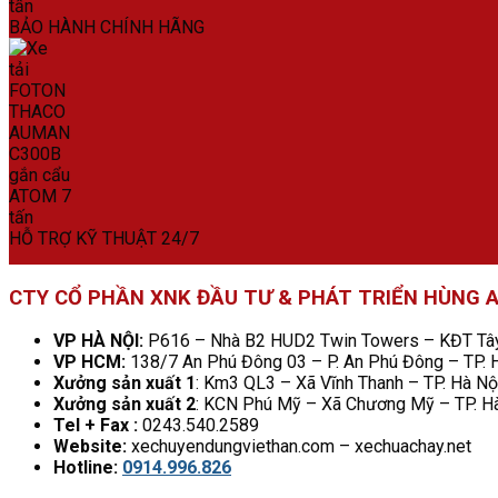
BẢO HÀNH CHÍNH HÃNG
HỖ TRỢ KỸ THUẬT 24/7
CTY CỔ PHẦN XNK ĐẦU TƯ & PHÁT TRIỂN HÙNG 
VP HÀ NỘI:
P616 – Nhà B2 HUD2 Twin Towers – KĐT Tây 
VP HCM:
138/7 An Phú Đông 03 – P. An Phú Đông – TP.
Xưởng sản xuất 1
: Km3 QL3 – Xã Vĩnh Thanh – TP. Hà Nộ
Xưởng sản xuất 2
: KCN Phú Mỹ – Xã Chương Mỹ – TP. H
Tel + Fax :
0243.540.2589
Website:
xechuyendungviethan.com – xechuachay.net
Hotline:
0914.996.826