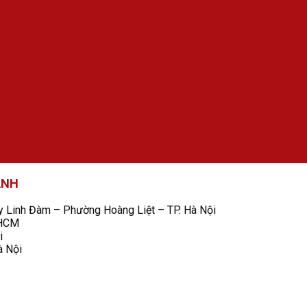
ANH
Linh Đàm – Phường Hoàng Liệt – TP. Hà Nội
 HCM
i
à Nội