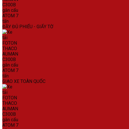
ĐẦY ĐỦ PHIẾU - GIẤY TỜ
GIAO XE TOÀN QUỐC