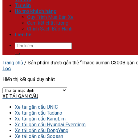
Tư vấn
Hỗ trợ khách hàng
Quy Trình Mua Bán Xe
Cam kết chất lượng
Chính Sách Bảo Hành
Liên hệ
Tìm
kiếm:
Trang chủ
/
Sản phẩm được gắn thẻ “Thaco auman C300B gắn c
Lọc
Hiển thị kết quả duy nhất
XE TẢI GẮN CẨU
Xe tải gắn cẩu UNIC
Xe tải gắn cẩu Tadano
Xe tải gắn cẩu KangLim
Xe tải gắn cẩu Hyundai Everdigm
Xe tải gắn cẩu DongYang
Xe tải gắn cẩu Soosan