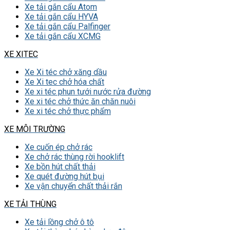
Xe tải gắn cẩu Atom
Xe tải gắn cẩu HYVA
Xe tải gắn cẩu Palfinger
Xe tải gắn cẩu XCMG
XE XITEC
Xe Xi téc chở xăng dầu
Xe Xi tec chở hóa chất
Xe xi téc phun tưới nước rửa đường
Xe xi téc chở thức ăn chăn nuôi
Xe xi téc chở thực phẩm
XE MÔI TRƯỜNG
Xe cuốn ép chở rác
Xe chở rác thùng rời hooklift
Xe bồn hút chất thải
Xe quét đường hút bụi
Xe vận chuyển chất thải rắn
XE TẢI THÙNG
Xe tải lồng chở ô tô