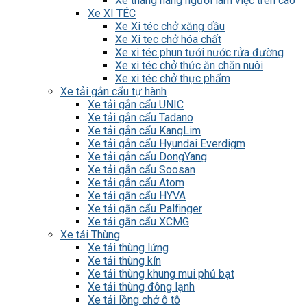
Xe thang nâng người làm việc trên cao
Xe XI TÉC
Xe Xi téc chở xăng dầu
Xe Xi tec chở hóa chất
Xe xi téc phun tưới nước rửa đường
Xe xi téc chở thức ăn chăn nuôi
Xe xi téc chở thực phẩm
Xe tải gắn cẩu tự hành
Xe tải gắn cẩu UNIC
Xe tải gắn cẩu Tadano
Xe tải gắn cẩu KangLim
Xe tải gắn cẩu Hyundai Everdigm
Xe tải gắn cẩu DongYang
Xe tải gắn cẩu Soosan
Xe tải gắn cẩu Atom
Xe tải gắn cẩu HYVA
Xe tải gắn cẩu Palfinger
Xe tải gắn cẩu XCMG
Xe tải Thùng
Xe tải thùng lửng
Xe tải thùng kín
Xe tải thùng khung mui phủ bạt
Xe tải thùng đông lạnh
Xe tải lồng chở ô tô