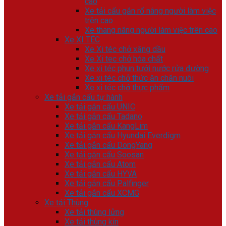
cao
Xe tải cẩu gắn rổ nâng người làm việc
trên cao
Xe thang nâng người làm việc trên cao
Xe XI TÉC
Xe Xi téc chở xăng dầu
Xe Xi tec chở hóa chất
Xe xi téc phun tưới nước rửa đường
Xe xi téc chở thức ăn chăn nuôi
Xe xi téc chở thực phẩm
Xe tải gắn cẩu tự hành
Xe tải gắn cẩu UNIC
Xe tải gắn cẩu Tadano
Xe tải gắn cẩu KangLim
Xe tải gắn cẩu Hyundai Everdigm
Xe tải gắn cẩu DongYang
Xe tải gắn cẩu Soosan
Xe tải gắn cẩu Atom
Xe tải gắn cẩu HYVA
Xe tải gắn cẩu Palfinger
Xe tải gắn cẩu XCMG
Xe tải Thùng
Xe tải thùng lửng
Xe tải thùng kín