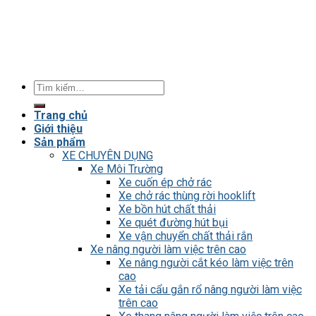
Tìm
kiếm:
Trang chủ
Giới thiệu
Sản phẩm
XE CHUYÊN DỤNG
Xe Môi Trường
Xe cuốn ép chở rác
Xe chở rác thùng rời hooklift
Xe bồn hút chất thải
Xe quét đường hút bụi
Xe vận chuyển chất thải rắn
Xe nâng người làm việc trên cao
Xe nâng người cắt kéo làm việc trên
cao
Xe tải cẩu gắn rổ nâng người làm việc
trên cao