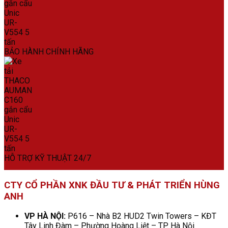
BẢO HÀNH CHÍNH HÃNG
HỖ TRỢ KỸ THUẬT 24/7
CTY CỔ PHẦN XNK ĐẦU TƯ & PHÁT TRIỂN HÙNG
ANH
VP HÀ NỘI:
P616 – Nhà B2 HUD2 Twin Towers – KĐT
Tây Linh Đàm – Phường Hoàng Liệt – TP. Hà Nội