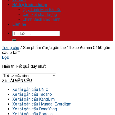
Hỗ trợ khách hàng
Quy Trình Mua Bán Xe
Cam kết chất lượng
Chính Sách Bảo Hành
Liên hệ
Tìm
kiếm:
Trang chủ
/
Sản phẩm được gắn thẻ “Thaco Auman C160 gắn
cẩu 5 tấn”
Lọc
Hiển thị kết quả duy nhất
XE TẢI GẮN CẨU
Xe tải gắn cẩu UNIC
Xe tải gắn cẩu Tadano
Xe tải gắn cẩu KangLim
Xe tải gắn cẩu Hyundai Everdigm
Xe tải gắn cẩu DongYang
Xe tải gắn cẩu Soosan