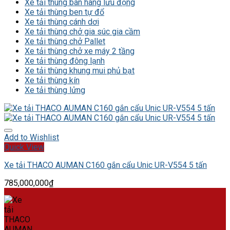
Xe tải thùng bán hàng lưu động
Xe tải thùng ben tự đổ
Xe tải thùng cánh dơi
Xe tải thùng chở gia súc gia cầm
Xe tải thùng chở Pallet
Xe tải thùng chở xe máy 2 tầng
Xe tải thùng đông lạnh
Xe tải thùng khung mui phủ bạt
Xe tải thùng kín
Xe tải thùng lửng
Add to Wishlist
Quick View
Xe tải THACO AUMAN C160 gắn cẩu Unic UR-V554 5 tấn
785,000,000
₫