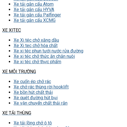
Xe tải gắn cẩu Atom
Xe tải gắn cẩu HYVA
Xe tải gắn cẩu Palfinger
Xe tải gắn cẩu XCMG
XE XITEC
Xe Xi téc chở xăng dầu
Xe Xi tec chở hóa chất
Xe xi téc phun tưới nước rửa đường
Xe xi téc chở thức ăn chăn nuôi
Xe xi téc chở thực phẩm
XE MÔI TRƯỜNG
Xe cuốn ép chở rác
Xe chở rác thùng rời hooklift
Xe bồn hút chất thải
Xe quét đường hút bụi
Xe vận chuyển chất thải rắn
XE TẢI THÙNG
Xe tải lồng chở ô tô