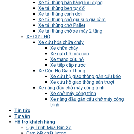
Xe tải thùng bán hàng lưu động
Xe tải thùng ben tự đổ
Xe tải thùng cánh dơi
Xe tải thùng chở gia súc gia cầm
Xe tải thùng chở Pallet
Xe tải thùng chở xe máy 2 tầng
XE CỨU HỘ
Xe cứu hỏa chữa cháy
Xe chữa cháy
Xe cứu hộ cứu nạn
Xe thang cứu hộ
Xe tiếp cấp nước
Xe Cứu Hộ Giao Thông
Xe cứu hộ giao thông gắn cẩu kéo
Xe cứu hộ giao thông sàn trượt
Xe nâng đầu chở máy công trình
Xe chở máy công trình
Xe nâng đầu gắn cẩu chở máy công
trình
Tin tức
Tư vấn
Hỗ trợ khách hàng
Quy Trình Mua Bán Xe
Cam kết chất lượng