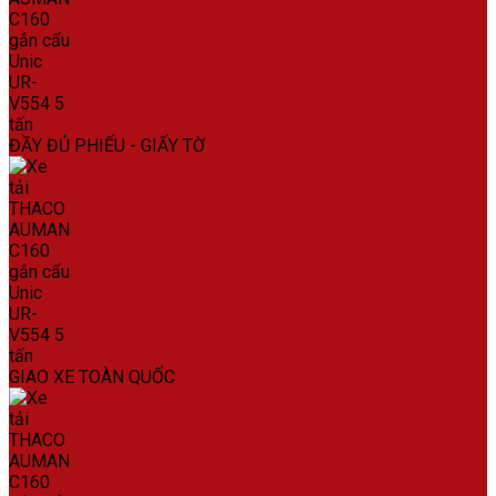
ĐẦY ĐỦ PHIẾU - GIẤY TỜ
GIAO XE TOÀN QUỐC