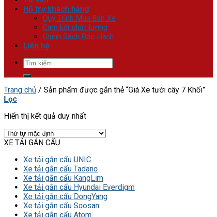
Hỗ trợ khách hàng
Quy Trình Mua Bán Xe
Cam kết chất lượng
Chính Sách Bảo Hành
Liên hệ
Tìm
kiếm:
Trang chủ
/
Sản phẩm được gắn thẻ “Giá Xe tưới cây 7 Khối”
Lọc
Hiển thị kết quả duy nhất
XE TẢI GẮN CẨU
Xe tải gắn cẩu UNIC
Xe tải gắn cẩu Tadano
Xe tải gắn cẩu KangLim
Xe tải gắn cẩu Hyundai Everdigm
Xe tải gắn cẩu DongYang
Xe tải gắn cẩu Soosan
Xe tải gắn cẩu Atom