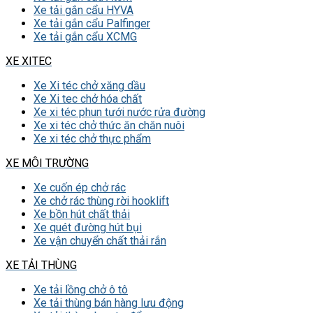
Xe tải gắn cẩu HYVA
Xe tải gắn cẩu Palfinger
Xe tải gắn cẩu XCMG
XE XITEC
Xe Xi téc chở xăng dầu
Xe Xi tec chở hóa chất
Xe xi téc phun tưới nước rửa đường
Xe xi téc chở thức ăn chăn nuôi
Xe xi téc chở thực phẩm
XE MÔI TRƯỜNG
Xe cuốn ép chở rác
Xe chở rác thùng rời hooklift
Xe bồn hút chất thải
Xe quét đường hút bụi
Xe vận chuyển chất thải rắn
XE TẢI THÙNG
Xe tải lồng chở ô tô
Xe tải thùng bán hàng lưu động