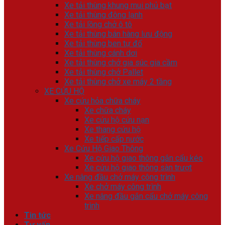
Xe tải thùng khung mui phủ bạt
Xe tải thùng đông lạnh
Xe tải lồng chở ô tô
Xe tải thùng bán hàng lưu động
Xe tải thùng ben tự đổ
Xe tải thùng cánh dơi
Xe tải thùng chở gia súc gia cầm
Xe tải thùng chở Pallet
Xe tải thùng chở xe máy 2 tầng
XE CỨU HỘ
Xe cứu hỏa chữa cháy
Xe chữa cháy
Xe cứu hộ cứu nạn
Xe thang cứu hộ
Xe tiếp cấp nước
Xe Cứu Hộ Giao Thông
Xe cứu hộ giao thông gắn cẩu kéo
Xe cứu hộ giao thông sàn trượt
Xe nâng đầu chở máy công trình
Xe chở máy công trình
Xe nâng đầu gắn cẩu chở máy công
trình
Tin tức
Tư vấn