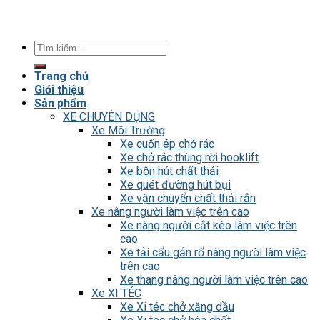
Tìm
kiếm:
Trang chủ
Giới thiệu
Sản phẩm
XE CHUYÊN DỤNG
Xe Môi Trường
Xe cuốn ép chở rác
Xe chở rác thùng rời hooklift
Xe bồn hút chất thải
Xe quét đường hút bụi
Xe vận chuyển chất thải rắn
Xe nâng người làm việc trên cao
Xe nâng người cắt kéo làm việc trên
cao
Xe tải cẩu gắn rổ nâng người làm việc
trên cao
Xe thang nâng người làm việc trên cao
Xe XI TÉC
Xe Xi téc chở xăng dầu