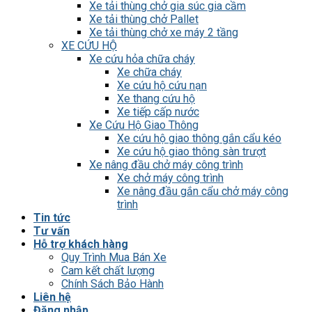
Xe tải thùng chở gia súc gia cầm
Xe tải thùng chở Pallet
Xe tải thùng chở xe máy 2 tầng
XE CỨU HỘ
Xe cứu hỏa chữa cháy
Xe chữa cháy
Xe cứu hộ cứu nạn
Xe thang cứu hộ
Xe tiếp cấp nước
Xe Cứu Hộ Giao Thông
Xe cứu hộ giao thông gắn cẩu kéo
Xe cứu hộ giao thông sàn trượt
Xe nâng đầu chở máy công trình
Xe chở máy công trình
Xe nâng đầu gắn cẩu chở máy công
trình
Tin tức
Tư vấn
Hỗ trợ khách hàng
Quy Trình Mua Bán Xe
Cam kết chất lượng
Chính Sách Bảo Hành
Liên hệ
Đăng nhập