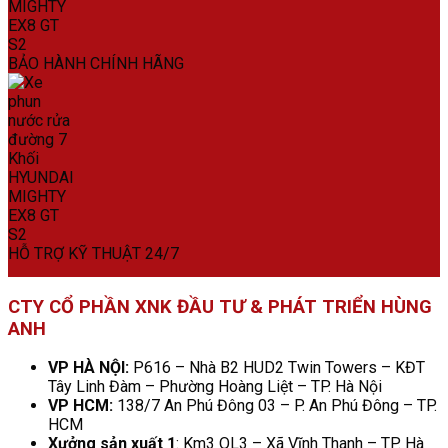
BẢO HÀNH CHÍNH HÃNG
HỖ TRỢ KỸ THUẬT 24/7
CTY CỔ PHẦN XNK ĐẦU TƯ & PHÁT TRIỂN HÙNG
ANH
VP HÀ NỘI:
P616 – Nhà B2 HUD2 Twin Towers – KĐT
Tây Linh Đàm – Phường Hoàng Liệt – TP. Hà Nội
VP HCM:
138/7 An Phú Đông 03 – P. An Phú Đông – TP.
HCM
Xưởng sản xuất 1
: Km3 QL3 – Xã Vĩnh Thanh – TP. Hà