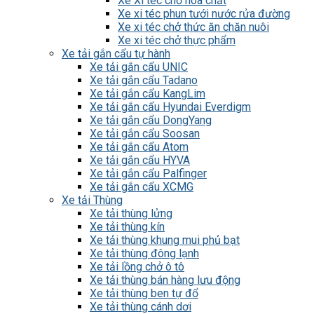
Xe Xi tec chở hóa chất
Xe xi téc phun tưới nước rửa đường
Xe xi téc chở thức ăn chăn nuôi
Xe xi téc chở thực phẩm
Xe tải gắn cẩu tự hành
Xe tải gắn cẩu UNIC
Xe tải gắn cẩu Tadano
Xe tải gắn cẩu KangLim
Xe tải gắn cẩu Hyundai Everdigm
Xe tải gắn cẩu DongYang
Xe tải gắn cẩu Soosan
Xe tải gắn cẩu Atom
Xe tải gắn cẩu HYVA
Xe tải gắn cẩu Palfinger
Xe tải gắn cẩu XCMG
Xe tải Thùng
Xe tải thùng lửng
Xe tải thùng kín
Xe tải thùng khung mui phủ bạt
Xe tải thùng đông lạnh
Xe tải lồng chở ô tô
Xe tải thùng bán hàng lưu động
Xe tải thùng ben tự đổ
Xe tải thùng cánh dơi