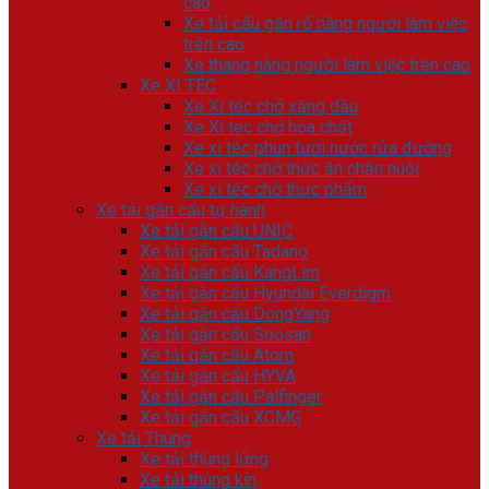
cao
Xe tải cẩu gắn rổ nâng người làm việc
trên cao
Xe thang nâng người làm việc trên cao
Xe XI TÉC
Xe Xi téc chở xăng dầu
Xe Xi tec chở hóa chất
Xe xi téc phun tưới nước rửa đường
Xe xi téc chở thức ăn chăn nuôi
Xe xi téc chở thực phẩm
Xe tải gắn cẩu tự hành
Xe tải gắn cẩu UNIC
Xe tải gắn cẩu Tadano
Xe tải gắn cẩu KangLim
Xe tải gắn cẩu Hyundai Everdigm
Xe tải gắn cẩu DongYang
Xe tải gắn cẩu Soosan
Xe tải gắn cẩu Atom
Xe tải gắn cẩu HYVA
Xe tải gắn cẩu Palfinger
Xe tải gắn cẩu XCMG
Xe tải Thùng
Xe tải thùng lửng
Xe tải thùng kín