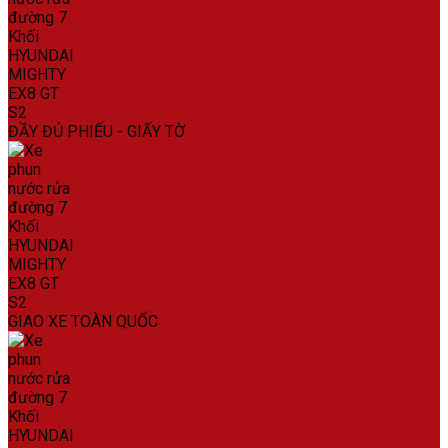
ĐẦY ĐỦ PHIẾU - GIẤY TỜ
GIAO XE TOÀN QUỐC