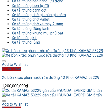
Xe tải thùng bán hàng lưu động
Xe tải thùng ben tự đổ
Xe tải thùng cánh dơi
Xe tải thùng chở gia súc gia cầm
Xe tải thùng chở Pallet
Xe tải thùng chở xe máy 2 tầng
Xe tải thùng đông lạnh
Xe tải thùng khung mui phủ bạt
Xe tải thùng kín
Xe tải thùng lửng
Add to Wishlist
Quick View
Xe bồn xitec phun nước rửa đường 13 Khối KAMAZ 53229
1,200,000,000
₫
Add to Wishlist