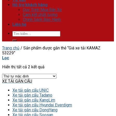
Hỗ trợ khách hàng
Quy Trình Mua Bán Xe
Cam kết chất lượng
Chính Sách Bảo Hành
Liên hệ
Tìm
kiếm:
Trang chủ
/
Sản phẩm được gắn thẻ “Giá xe tải KAMAZ
53229”
Lọc
Hiển thị tất cả 2 kết quả
XE TẢI GẮN CẨU
Xe tải gắn cẩu UNIC
Xe tải gắn cẩu Tadano
Xe tải gắn cẩu KangLim
Xe tải gắn cẩu Hyundai Everdigm
Xe tải gắn cẩu DongYang
Xe tải gắn cẩu Soosan