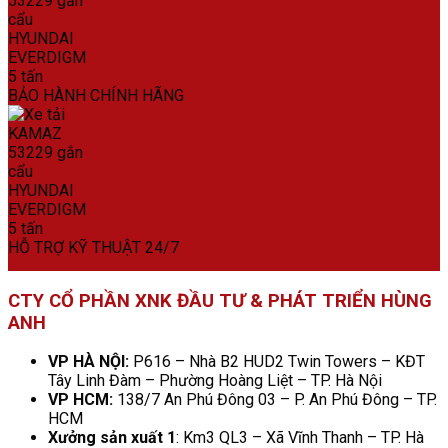
BẢO HÀNH CHÍNH HÃNG
HỖ TRỢ KỸ THUẬT 24/7
CTY CỔ PHẦN XNK ĐẦU TƯ & PHÁT TRIỂN HÙNG
ANH
VP HÀ NỘI:
P616 – Nhà B2 HUD2 Twin Towers – KĐT
Tây Linh Đàm – Phường Hoàng Liệt – TP. Hà Nội
VP HCM:
138/7 An Phú Đông 03 – P. An Phú Đông – TP.
HCM
Xưởng sản xuất 1
: Km3 QL3 – Xã Vĩnh Thanh – TP. Hà