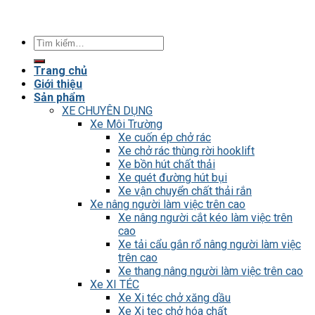
Tìm
kiếm:
Trang chủ
Giới thiệu
Sản phẩm
XE CHUYÊN DỤNG
Xe Môi Trường
Xe cuốn ép chở rác
Xe chở rác thùng rời hooklift
Xe bồn hút chất thải
Xe quét đường hút bụi
Xe vận chuyển chất thải rắn
Xe nâng người làm việc trên cao
Xe nâng người cắt kéo làm việc trên
cao
Xe tải cẩu gắn rổ nâng người làm việc
trên cao
Xe thang nâng người làm việc trên cao
Xe XI TÉC
Xe Xi téc chở xăng dầu
Xe Xi tec chở hóa chất