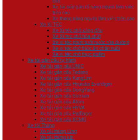
cao
Xe tải cẩu gắn rổ nâng người làm việc
trên cao
Xe thang nâng người làm việc trên cao
Xe XI TÉC
Xe Xi téc chở xăng dầu
Xe Xi tec chở hóa chất
Xe xi téc phun tưới nước rửa đường
Xe xi téc chở thức ăn chăn nuôi
Xe xi téc chở thực phẩm
Xe tải gắn cẩu tự hành
Xe tải gắn cẩu UNIC
Xe tải gắn cẩu Tadano
Xe tải gắn cẩu KangLim
Xe tải gắn cẩu Hyundai Everdigm
Xe tải gắn cẩu DongYang
Xe tải gắn cẩu Soosan
Xe tải gắn cẩu Atom
Xe tải gắn cẩu HYVA
Xe tải gắn cẩu Palfinger
Xe tải gắn cẩu XCMG
Xe tải Thùng
Xe tải thùng lửng
Xe tải thùng kín