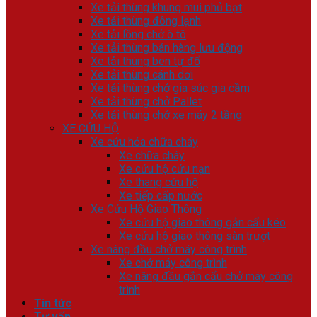
Xe tải thùng khung mui phủ bạt
Xe tải thùng đông lạnh
Xe tải lồng chở ô tô
Xe tải thùng bán hàng lưu động
Xe tải thùng ben tự đổ
Xe tải thùng cánh dơi
Xe tải thùng chở gia súc gia cầm
Xe tải thùng chở Pallet
Xe tải thùng chở xe máy 2 tầng
XE CỨU HỘ
Xe cứu hỏa chữa cháy
Xe chữa cháy
Xe cứu hộ cứu nạn
Xe thang cứu hộ
Xe tiếp cấp nước
Xe Cứu Hộ Giao Thông
Xe cứu hộ giao thông gắn cẩu kéo
Xe cứu hộ giao thông sàn trượt
Xe nâng đầu chở máy công trình
Xe chở máy công trình
Xe nâng đầu gắn cẩu chở máy công
trình
Tin tức
Tư vấn