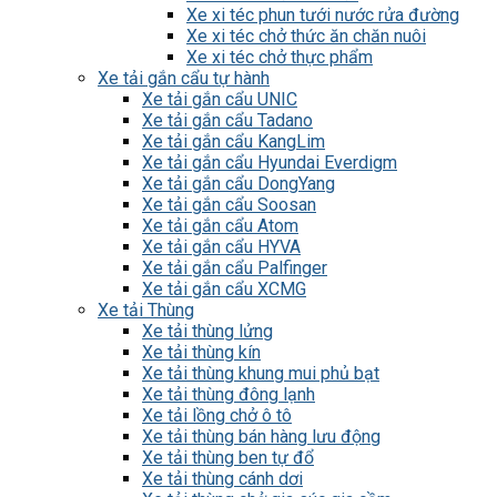
Xe xi téc phun tưới nước rửa đường
Xe xi téc chở thức ăn chăn nuôi
Xe xi téc chở thực phẩm
Xe tải gắn cẩu tự hành
Xe tải gắn cẩu UNIC
Xe tải gắn cẩu Tadano
Xe tải gắn cẩu KangLim
Xe tải gắn cẩu Hyundai Everdigm
Xe tải gắn cẩu DongYang
Xe tải gắn cẩu Soosan
Xe tải gắn cẩu Atom
Xe tải gắn cẩu HYVA
Xe tải gắn cẩu Palfinger
Xe tải gắn cẩu XCMG
Xe tải Thùng
Xe tải thùng lửng
Xe tải thùng kín
Xe tải thùng khung mui phủ bạt
Xe tải thùng đông lạnh
Xe tải lồng chở ô tô
Xe tải thùng bán hàng lưu động
Xe tải thùng ben tự đổ
Xe tải thùng cánh dơi