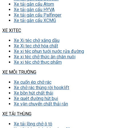
Xe tải gắn cẩu Atom
Xe tải gắn cẩu HYVA
Xe tải gắn cẩu Palfinger
Xe tải gắn cẩu XCMG
XE XITEC
Xe Xi téc chở xăng dầu
Xe Xi tec chở hóa chất
Xe xi téc phun tưới nước rửa đường
Xe xi téc chở thức ăn chăn nuôi
Xe xi téc chở thực phẩm
XE MÔI TRƯỜNG
Xe cuốn ép chở rác
Xe chở rác thùng rời hooklift
Xe bồn hút chất thải
Xe quét đường hút bụi
Xe vận chuyển chất thải rắn
XE TẢI THÙNG
Xe tải lồng chở ô tô