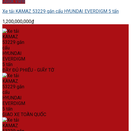
Quick View
Xe tải KAMAZ 53229 gắn cẩu HYUNDAI EVERDIGM 5 tấn
1,200,000,000
₫
ĐẦY ĐỦ PHIẾU - GIẤY TỜ
GIAO XE TOÀN QUỐC