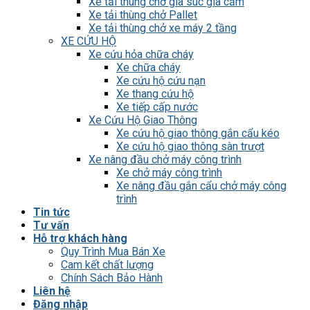
Xe tải thùng chở gia súc gia cầm
Xe tải thùng chở Pallet
Xe tải thùng chở xe máy 2 tầng
XE CỨU HỘ
Xe cứu hỏa chữa cháy
Xe chữa cháy
Xe cứu hộ cứu nạn
Xe thang cứu hộ
Xe tiếp cấp nước
Xe Cứu Hộ Giao Thông
Xe cứu hộ giao thông gắn cẩu kéo
Xe cứu hộ giao thông sàn trượt
Xe nâng đầu chở máy công trình
Xe chở máy công trình
Xe nâng đầu gắn cẩu chở máy công
trình
Tin tức
Tư vấn
Hỗ trợ khách hàng
Quy Trình Mua Bán Xe
Cam kết chất lượng
Chính Sách Bảo Hành
Liên hệ
Đăng nhập