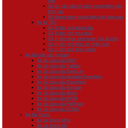
cao
Xe tải cẩu gắn rổ nâng người làm việc
trên cao
Xe thang nâng người làm việc trên cao
Xe XI TÉC
Xe Xi téc chở xăng dầu
Xe Xi tec chở hóa chất
Xe xi téc phun tưới nước rửa đường
Xe xi téc chở thức ăn chăn nuôi
Xe xi téc chở thực phẩm
Xe tải gắn cẩu tự hành
Xe tải gắn cẩu UNIC
Xe tải gắn cẩu Tadano
Xe tải gắn cẩu KangLim
Xe tải gắn cẩu Hyundai Everdigm
Xe tải gắn cẩu DongYang
Xe tải gắn cẩu Soosan
Xe tải gắn cẩu Atom
Xe tải gắn cẩu HYVA
Xe tải gắn cẩu Palfinger
Xe tải gắn cẩu XCMG
Xe tải Thùng
Xe tải thùng lửng
Xe tải thùng kín