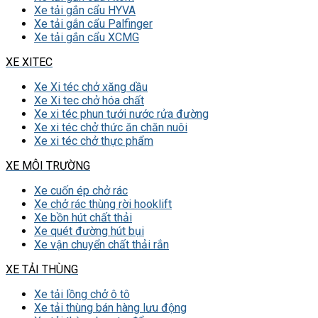
Xe tải gắn cẩu HYVA
Xe tải gắn cẩu Palfinger
Xe tải gắn cẩu XCMG
XE XITEC
Xe Xi téc chở xăng dầu
Xe Xi tec chở hóa chất
Xe xi téc phun tưới nước rửa đường
Xe xi téc chở thức ăn chăn nuôi
Xe xi téc chở thực phẩm
XE MÔI TRƯỜNG
Xe cuốn ép chở rác
Xe chở rác thùng rời hooklift
Xe bồn hút chất thải
Xe quét đường hút bụi
Xe vận chuyển chất thải rắn
XE TẢI THÙNG
Xe tải lồng chở ô tô
Xe tải thùng bán hàng lưu động