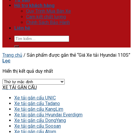
Hỗ trợ khách hàng
Quy Trình Mua Bán Xe
Cam kết chất lượng
Chính Sách Bảo Hành
Liên hệ
Tìm
kiếm:
Trang chủ
/
Sản phẩm được gắn thẻ “Giá Xe tải Hyundai 110S”
Lọc
Hiển thị kết quả duy nhất
XE TẢI GẮN CẨU
Xe tải gắn cẩu UNIC
Xe tải gắn cẩu Tadano
Xe tải gắn cẩu KangLim
Xe tải gắn cẩu Hyundai Everdigm
Xe tải gắn cẩu DongYang
Xe tải gắn cẩu Soosan
Xe tải gắn cẩu Atom