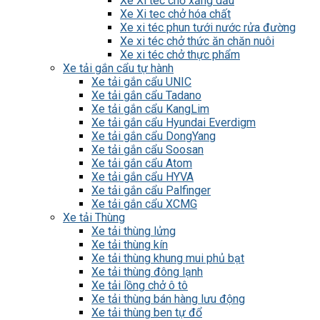
Xe Xi téc chở xăng dầu
Xe Xi tec chở hóa chất
Xe xi téc phun tưới nước rửa đường
Xe xi téc chở thức ăn chăn nuôi
Xe xi téc chở thực phẩm
Xe tải gắn cẩu tự hành
Xe tải gắn cẩu UNIC
Xe tải gắn cẩu Tadano
Xe tải gắn cẩu KangLim
Xe tải gắn cẩu Hyundai Everdigm
Xe tải gắn cẩu DongYang
Xe tải gắn cẩu Soosan
Xe tải gắn cẩu Atom
Xe tải gắn cẩu HYVA
Xe tải gắn cẩu Palfinger
Xe tải gắn cẩu XCMG
Xe tải Thùng
Xe tải thùng lửng
Xe tải thùng kín
Xe tải thùng khung mui phủ bạt
Xe tải thùng đông lạnh
Xe tải lồng chở ô tô
Xe tải thùng bán hàng lưu động
Xe tải thùng ben tự đổ