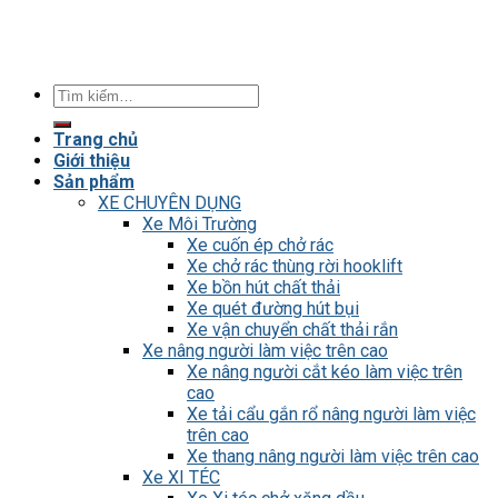
Tìm
kiếm:
Trang chủ
Giới thiệu
Sản phẩm
XE CHUYÊN DỤNG
Xe Môi Trường
Xe cuốn ép chở rác
Xe chở rác thùng rời hooklift
Xe bồn hút chất thải
Xe quét đường hút bụi
Xe vận chuyển chất thải rắn
Xe nâng người làm việc trên cao
Xe nâng người cắt kéo làm việc trên
cao
Xe tải cẩu gắn rổ nâng người làm việc
trên cao
Xe thang nâng người làm việc trên cao
Xe XI TÉC