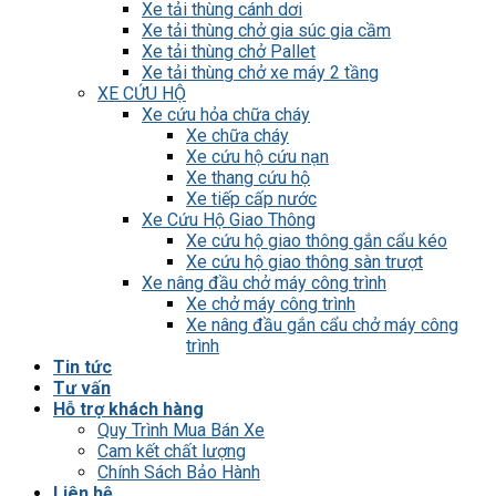
Xe tải thùng cánh dơi
Xe tải thùng chở gia súc gia cầm
Xe tải thùng chở Pallet
Xe tải thùng chở xe máy 2 tầng
XE CỨU HỘ
Xe cứu hỏa chữa cháy
Xe chữa cháy
Xe cứu hộ cứu nạn
Xe thang cứu hộ
Xe tiếp cấp nước
Xe Cứu Hộ Giao Thông
Xe cứu hộ giao thông gắn cẩu kéo
Xe cứu hộ giao thông sàn trượt
Xe nâng đầu chở máy công trình
Xe chở máy công trình
Xe nâng đầu gắn cẩu chở máy công
trình
Tin tức
Tư vấn
Hỗ trợ khách hàng
Quy Trình Mua Bán Xe
Cam kết chất lượng
Chính Sách Bảo Hành
Liên hệ