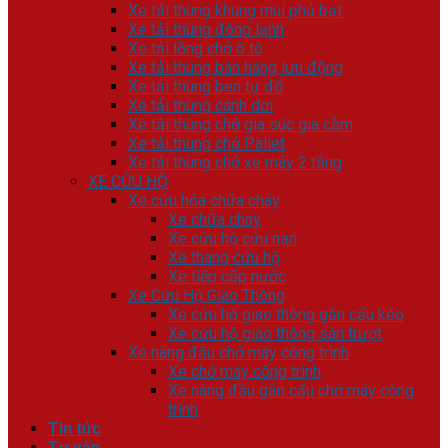
Xe tải thùng khung mui phủ bạt
Xe tải thùng đông lạnh
Xe tải lồng chở ô tô
Xe tải thùng bán hàng lưu động
Xe tải thùng ben tự đổ
Xe tải thùng cánh dơi
Xe tải thùng chở gia súc gia cầm
Xe tải thùng chở Pallet
Xe tải thùng chở xe máy 2 tầng
XE CỨU HỘ
Xe cứu hỏa chữa cháy
Xe chữa cháy
Xe cứu hộ cứu nạn
Xe thang cứu hộ
Xe tiếp cấp nước
Xe Cứu Hộ Giao Thông
Xe cứu hộ giao thông gắn cẩu kéo
Xe cứu hộ giao thông sàn trượt
Xe nâng đầu chở máy công trình
Xe chở máy công trình
Xe nâng đầu gắn cẩu chở máy công
trình
Tin tức
Tư vấn