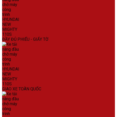
ĐẦY ĐỦ PHIẾU - GIẤY TỜ
GIAO XE TOÀN QUỐC