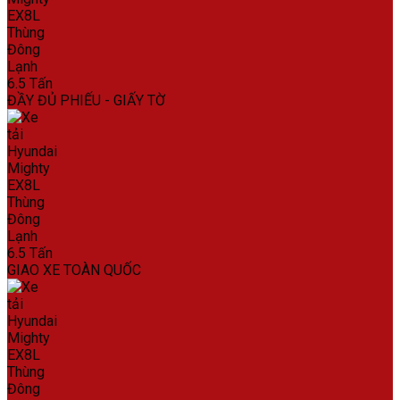
ĐẦY ĐỦ PHIẾU - GIẤY TỜ
GIAO XE TOÀN QUỐC