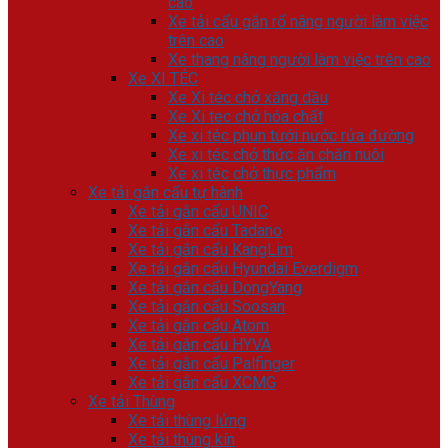
cao
Xe tải cẩu gắn rổ nâng người làm việc
trên cao
Xe thang nâng người làm việc trên cao
Xe XI TÉC
Xe Xi téc chở xăng dầu
Xe Xi tec chở hóa chất
Xe xi téc phun tưới nước rửa đường
Xe xi téc chở thức ăn chăn nuôi
Xe xi téc chở thực phẩm
Xe tải gắn cẩu tự hành
Xe tải gắn cẩu UNIC
Xe tải gắn cẩu Tadano
Xe tải gắn cẩu KangLim
Xe tải gắn cẩu Hyundai Everdigm
Xe tải gắn cẩu DongYang
Xe tải gắn cẩu Soosan
Xe tải gắn cẩu Atom
Xe tải gắn cẩu HYVA
Xe tải gắn cẩu Palfinger
Xe tải gắn cẩu XCMG
Xe tải Thùng
Xe tải thùng lửng
Xe tải thùng kín