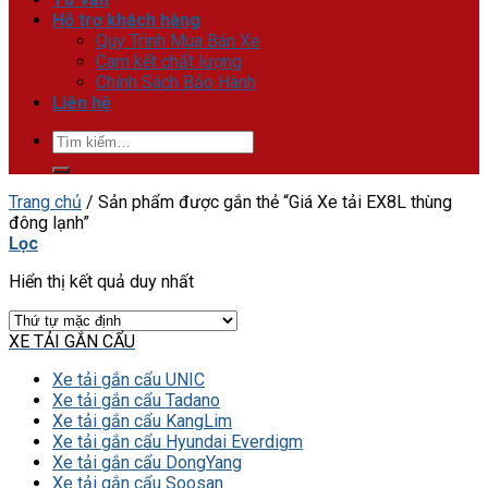
Hỗ trợ khách hàng
Quy Trình Mua Bán Xe
Cam kết chất lượng
Chính Sách Bảo Hành
Liên hệ
Tìm
kiếm:
Trang chủ
/
Sản phẩm được gắn thẻ “Giá Xe tải EX8L thùng
đông lạnh”
Lọc
Hiển thị kết quả duy nhất
XE TẢI GẮN CẨU
Xe tải gắn cẩu UNIC
Xe tải gắn cẩu Tadano
Xe tải gắn cẩu KangLim
Xe tải gắn cẩu Hyundai Everdigm
Xe tải gắn cẩu DongYang
Xe tải gắn cẩu Soosan