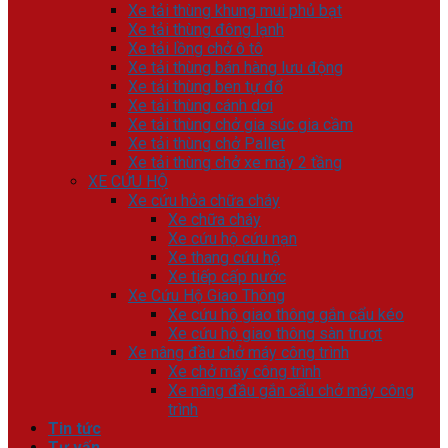
Xe tải thùng khung mui phủ bạt
Xe tải thùng đông lạnh
Xe tải lồng chở ô tô
Xe tải thùng bán hàng lưu động
Xe tải thùng ben tự đổ
Xe tải thùng cánh dơi
Xe tải thùng chở gia súc gia cầm
Xe tải thùng chở Pallet
Xe tải thùng chở xe máy 2 tầng
XE CỨU HỘ
Xe cứu hỏa chữa cháy
Xe chữa cháy
Xe cứu hộ cứu nạn
Xe thang cứu hộ
Xe tiếp cấp nước
Xe Cứu Hộ Giao Thông
Xe cứu hộ giao thông gắn cẩu kéo
Xe cứu hộ giao thông sàn trượt
Xe nâng đầu chở máy công trình
Xe chở máy công trình
Xe nâng đầu gắn cẩu chở máy công
trình
Tin tức
Tư vấn