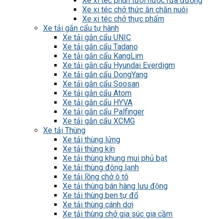
Xe xi téc phun tưới nước rửa đường
Xe xi téc chở thức ăn chăn nuôi
Xe xi téc chở thực phẩm
Xe tải gắn cẩu tự hành
Xe tải gắn cẩu UNIC
Xe tải gắn cẩu Tadano
Xe tải gắn cẩu KangLim
Xe tải gắn cẩu Hyundai Everdigm
Xe tải gắn cẩu DongYang
Xe tải gắn cẩu Soosan
Xe tải gắn cẩu Atom
Xe tải gắn cẩu HYVA
Xe tải gắn cẩu Palfinger
Xe tải gắn cẩu XCMG
Xe tải Thùng
Xe tải thùng lửng
Xe tải thùng kín
Xe tải thùng khung mui phủ bạt
Xe tải thùng đông lạnh
Xe tải lồng chở ô tô
Xe tải thùng bán hàng lưu động
Xe tải thùng ben tự đổ
Xe tải thùng cánh dơi
Xe tải thùng chở gia súc gia cầm