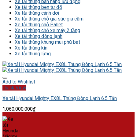
Xe tải thùng bán hàng lưu động
Xe tải thùng ben tự đổ
Xe tải thùng cánh dơi
Xe tải thùng chở gia súc gia cầm
Xe tải thùng chở Pallet
Xe tải thùng chở xe máy 2 tầng
Xe tải thùng đông lạnh
Xe tải thùng khung mui phủ bạt
Xe tải thùng kín
Xe tải thùng lửng
Add to Wishlist
Quick View
Xe tải Hyundai Mighty EX8L Thùng Đông Lạnh 6.5 Tấn
1,060,000,000
₫