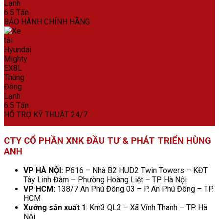
BẢO HÀNH CHÍNH HÃNG
HỖ TRỢ KỸ THUẬT 24/7
CTY CỔ PHẦN XNK ĐẦU TƯ & PHÁT TRIỂN HÙNG
ANH
VP HÀ NỘI:
P616 – Nhà B2 HUD2 Twin Towers – KĐT
Tây Linh Đàm – Phường Hoàng Liệt – TP. Hà Nội
VP HCM:
138/7 An Phú Đông 03 – P. An Phú Đông – TP.
HCM
Xưởng sản xuất 1
: Km3 QL3 – Xã Vĩnh Thanh – TP. Hà
Nội