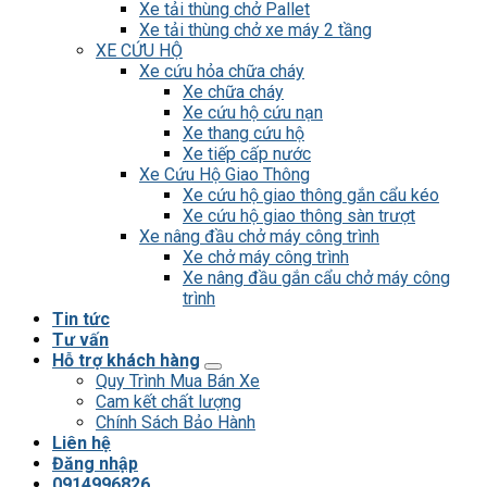
Xe tải thùng chở Pallet
Xe tải thùng chở xe máy 2 tầng
XE CỨU HỘ
Xe cứu hỏa chữa cháy
Xe chữa cháy
Xe cứu hộ cứu nạn
Xe thang cứu hộ
Xe tiếp cấp nước
Xe Cứu Hộ Giao Thông
Xe cứu hộ giao thông gắn cẩu kéo
Xe cứu hộ giao thông sàn trượt
Xe nâng đầu chở máy công trình
Xe chở máy công trình
Xe nâng đầu gắn cẩu chở máy công
trình
Tin tức
Tư vấn
Hỗ trợ khách hàng
Quy Trình Mua Bán Xe
Cam kết chất lượng
Chính Sách Bảo Hành
Liên hệ
Đăng nhập
0914996826