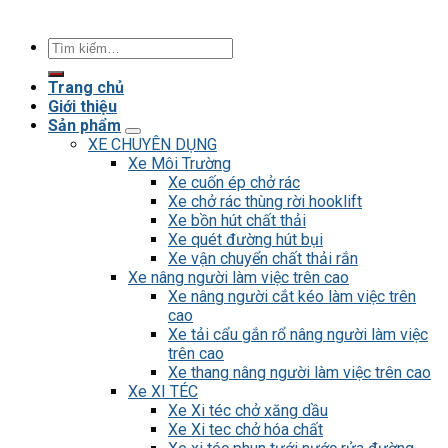
Tìm
kiếm:
Trang chủ
Giới thiệu
Sản phẩm
XE CHUYÊN DỤNG
Xe Môi Trường
Xe cuốn ép chở rác
Xe chở rác thùng rời hooklift
Xe bồn hút chất thải
Xe quét đường hút bụi
Xe vận chuyển chất thải rắn
Xe nâng người làm việc trên cao
Xe nâng người cắt kéo làm việc trên
cao
Xe tải cẩu gắn rổ nâng người làm việc
trên cao
Xe thang nâng người làm việc trên cao
Xe XI TÉC
Xe Xi téc chở xăng dầu
Xe Xi tec chở hóa chất