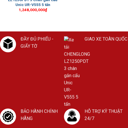
Unic UR-V555 5 tấn
1,248,000,000
₫
ĐẦY ĐỦ PHIẾU -
GIAO XE TOÀN QUỐC
GIẤY TỜ
BẢO HÀNH CHÍNH
HỖ TRỢ KỸ THUẬT
HÃNG
24/7