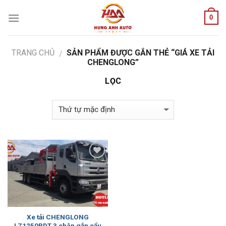
Skip
0
to
content
TRANG CHỦ
SẢN PHẨM ĐƯỢC GẮN THẺ “GIÁ XE TẢI
/
CHENGLONG”
LỌC
Add to
Wishlist
Xe tải CHENGLONG
LZ1250PDT 3 chân gắn cẩu